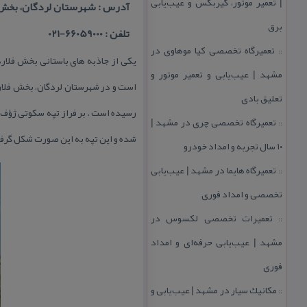
| تعمیر موتور، گیربكس و عیب‌یابی
آدرس : شهرستان لردگان، بخش 
برق
تلفن : 66059000-021
تعمیرگاه تخصصی كیا موهاوی در
::
یكی از جاذبه های باستانی بخش فلارد
مشهد | عیب‌یابی و تعمیر موتور و
تعلیق بادی
رسیده است . بر فراز تپه سكوتی ژؤف ح
تعمیرگاه تخصصی چری در مشهد |
::
شده و این تپه به این صورت شكل گرف
۱۰ سال تجربه و امداد خودرو
تعمیرگاه هایما در مشهد | عیب‌یابی
::
تخصصی و امداد فوری
تعمیرات تخصصی لكسوس در
::
مشهد | عیب‌یابی حرفه‌ای و امداد
فوری
مكانیك سیار در مشهد | عیب‌یابی و
::