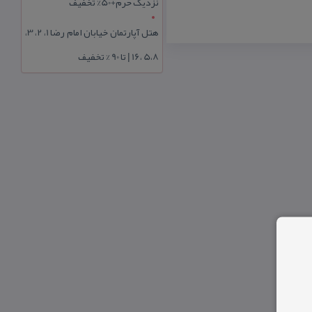
نزدیک حرم+50% تخفیف
هتل آپارتمان خیابان امام رضا 1، 2، 3،
5،8 ،16 | تا 90 % تخفیف