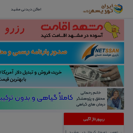
اماکن دیدنی مشهد
ریپورتاژ آگهی
تعمیر تویوتا كرولا در مشهد |
::