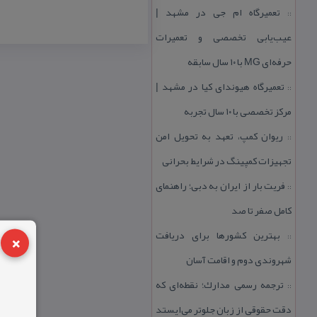
تعمیرگاه ام جی در مشهد |
::
عیب‌یابی تخصصی و تعمیرات
حرفه‌ای MG با ۱۰ سال سابقه
تعمیرگاه هیوندای كیا در مشهد |
::
مركز تخصصی با ۱۰ سال تجربه
ریوان كمپ، تعهد به تحویل امن
::
تجهیزات كمپینگ در شرایط بحرانی
فریت بار از ایران به دبی؛ راهنمای
::
كامل صفر تا صد
×
بهترین كشورها برای دریافت
::
شهروندی دوم و اقامت آسان
ترجمه رسمی مدارك؛ نقطه‌ای كه
::
دقت حقوقی از زبان جلوتر می‌ایستد