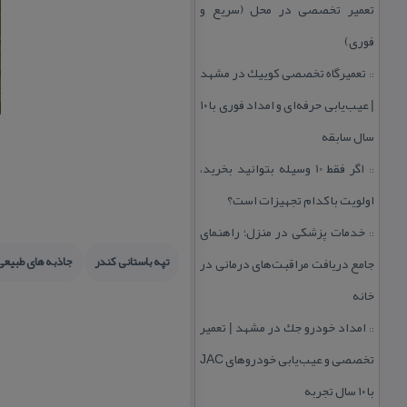
تعمیر تخصصی در محل (سریع و
فوری)
تعمیرگاه تخصصی كوییك در مشهد
::
| عیب‌یابی حرفه‌ای و امداد فوری با ۱۰
سال سابقه
اگر فقط 10 وسیله بتوانید بخرید،
::
اولویت با كدام تجهیزات است؟
خدمات پزشكی در منزل؛ راهنمای
::
تپه باستانی كندر
جاذبه های طبیعی
جامع دریافت مراقبت‌های درمانی در
خانه
امداد خودرو جك در مشهد | تعمیر
::
تخصصی و عیب‌یابی خودروهای JAC
با ۱۰ سال تجربه