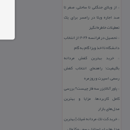
از ویلای جنگلی تا ساحلی، صفر تا
::
صد اجاره ویلا در رامسر برای یك
تعطیلات خاطره‌انگیز
تحصیل در فرانسه 2026؛ از انتخاب
::
دانشگاه تا اخذ ویزا گام به گام
خرید بهترین كفش مردانه
::
باكیفیت؛ راهنمای انتخاب كفش
رسمی، اسپرت و روزمره
پاور آنالایزر سه فاز چیست؟ بررسی
::
كامل كاربردها، مزایا و بهترین
مدل‌های بازار
خرید كت تك مردانه شیك | بهترین
::
مدل‌ها برای استایل رسمی و كژوال