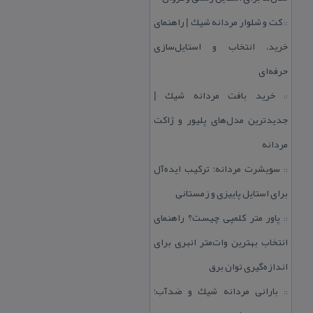
كت و شلوار مردانه شیك | راهنمای
::
خرید، انتخاب و استایل‌سازی
حرفه‌ای
خرید بافت مردانه شیك |
::
جدیدترین مدل‌های پلیور و ژاكت
مردانه
سویشرت مردانه؛ تركیب ایده‌آل
::
برای استایل پاییزی و زمستانی
پاور متر كلمپی چیست؟ راهنمای
::
انتخاب بهترین وات‌متر انبری برای
اندازه‌گیری توان برق
بارانی مردانه شیك و ضدآب؛
::