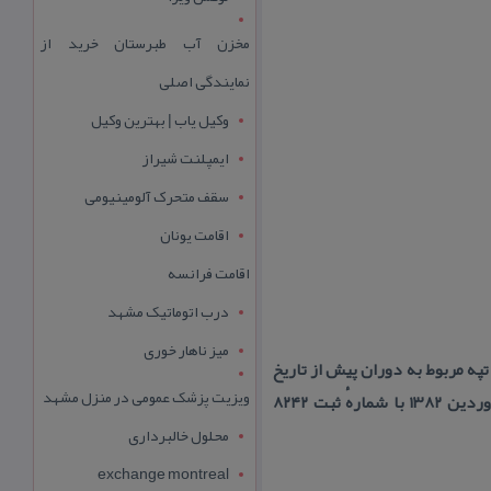
مخزن آب طبرستان خرید از
نمایندگی اصلی
وکیل یاب | بهترین وکیل
ایمپلنت شیراز
سقف متحرک آلومینیومی
اقامت یونان
اقامت فرانسه
درب اتوماتیک مشهد
میز ناهار خوری
په مربوط به دوران پیش از تاریخ
ویزیت پزشک عمومی در منزل مشهد
ایران باستان است و در شهرستان لردگان، بخش فلارد، روستای كندر واقع شده و این اثر در تاریخ ۲۴ فروردین ۱۳۸۲ با شمارهٔ ثبت ۸۲۴۲
محلول خالبرداری
exchange montreal