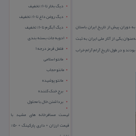
دیگ بخار تا 10% تخفیف
دیگ روغن داغ تا 10% تخفیف
ه دوران پیش از تاریخ ایران باستان
دیگ آبگرم تا 10% تخفیف
ادویه جات بسته بندی
 در شهرستان لردگان، بخش فلارد، روستای كندر واقع شده و این اثر در تاریخ ۲۴ فروردین ۱۳۸۲ با شمارهٔ ثبت ۸۲۴۲ به‌عنوان یكی از آثار ملی ایران به ثبت
فلفل قرمز درجه 1
ودند و در طول تاریخ آرام آرام خراب
مانتو اسلامی
مانتو حجاب
مانتو پوشیده
برج خنک کننده
برداشتن خال با محلول
لیست مسافرخانه های مشهد با
قیمت ارزان + داری پارکینگ + 50%
تخفیف