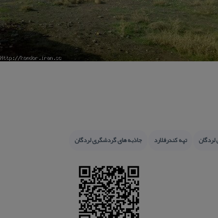
 لردگان
تپه كندرفلارد
جاذبه های گردشگری لردگان