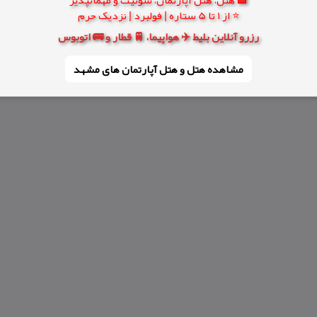
⭐ از 1 تا 5 ستاره | فولبرد | نزدیک حرم
رزرو آنلاین بلیط ✈️ هواپیما، 🚆 قطار و 🚌 اتوبوس
مشاهده هتل و هتل‌ آپارتمان های مشهد