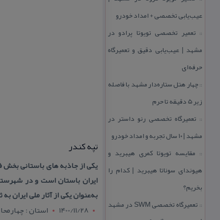
عیب‌یابی تخصصی + امداد خودرو
تعمیر تخصصی تویوتا پرادو در
::
مشهد | عیب‌یابی دقیق و تعمیرگاه
حرفه‌ای
چهار هتل‌ ستاره‌دار مشهد با فاصله
::
زیر 5 دقیقه تا حرم
تعمیرگاه تخصصی رنو داستر در
::
مشهد | ۱۰ سال تجربه و امداد خودرو
تپه كندر
مقایسه تویوتا كمری هیبرید و
::
یكی از جاذبه های باستانی بخش فل
هیوندای سوناتا هیبرید | كدام را
بخریم؟
به‌عنوان یكی از آثار ملی ایران ب
تعمیرگاه تخصصی SWM در مشهد
::
1400/11/28
استان : چهارمحال