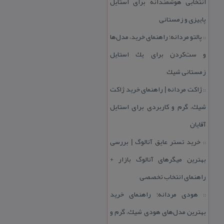
انتخابی هوشمندانه برای استایل
پاییزی و زمستانی
پالتو مردانه؛ راهنمای خرید، مدل‌ها
::
و ست‌كردن برای یك استایل
زمستانی شیك
ژاكت مردانه | راهنمای خرید ژاكت
::
شیك، گرم و كاربردی برای استایل
آقایان
خرید تستر عایق آنالوگ | بررسی
::
بهترین میگرهای آنالوگ بازار +
راهنمای انتخاب تخصصی
هودی مردانه؛ راهنمای خرید
::
بهترین مدل‌های هودی شیك، گرم و