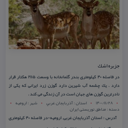
جزیره اشك
در فاصله ۴۰ كیلومتری بندر گلمانخانه با وسعت ۲۱۱۵ هكتار قرار
دارد . یك چشمه آب شیرین دارد گوزن زرد ایرانی كه یكی از
نادرترین گوزن های جهان است در آن زندگی می كند .
1400/11/28
استان : آذربايجان غربي
شهر : اروميه
دسته : مناطق توریستی ایران
آدرس : استان آذربایجان غربی, ارومیه-در فاصله ۴۰ كیلومتری