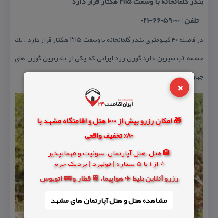
بندر گلمانخانه با وسعت ۲۱۱۵ هكتار قرار دارد
تلفن : 66059000-021
در فاصله ۴۰ كیلومتری بندر گلمانخانه با وسعت ۲۱۱۵ هكتار قرار دارد . یك
چشمه آب شیرین دارد گوزن زرد ایرانی كه یكی از نادرترین گوزن های
جهان است در آن زندگی می كند .
×
🎁 امکان رزرو بیش از 1000 هتل و اقامتگاه مشهد با
80% تخفیف واقعی
🏨 هتل، هتل آپارتمان، سوئیت و مهمانپذیر
⭐ از 1 تا 5 ستاره | فولبرد | نزدیک حرم
رزرو آنلاین بلیط ✈️ هواپیما، 🚆 قطار و 🚌 اتوبوس
مشاهده هتل و هتل‌ آپارتمان های مشهد