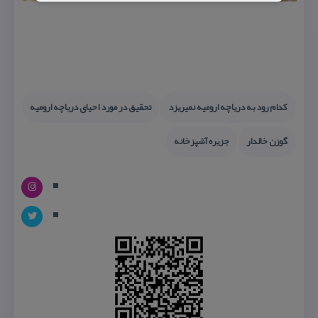
كدام رود به دریاچه ارومیه نمیریزد
تحقیق در مورد احیای دریاچه ارومیه
گوزن خالدار
جزیره آشپزخانه