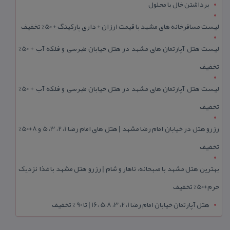
برداشتن خال با محلول
لیست مسافرخانه های مشهد با قیمت ارزان + داری پارکینگ + 50% تخفیف
لیست هتل آپارتمان های مشهد در هتل خیابان طبرسی و فلکه آب + 50%
تخفیف
لیست هتل آپارتمان های مشهد در هتل خیابان طبرسی و فلکه آب + 50%
تخفیف
رزرو هتل در خیابان امام رضا مشهد | هتل‌ های امام رضا 1، 2، 3، 5 و 8+50%
تخفیف
بهترین هتل مشهد با صبحانه، ناهار و شام | رزرو هتل مشهد با غذا نزدیک
حرم+50% تخفیف
هتل آپارتمان خیابان امام رضا 1، 2، 3، 5،8 ،16 | تا 90 % تخفیف