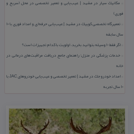
مكانیك سیار در مشهد | عیب‌یابی و تعمیر تخصصی در محل (سریع و
::
فوری)
تعمیرگاه تخصصی كوییك در مشهد | عیب‌یابی حرفه‌ای و امداد فوری با ۱۰
::
سال سابقه
اگر فقط 10 وسیله بتوانید بخرید، اولویت با كدام تجهیزات است؟
::
خدمات پزشكی در منزل؛ راهنمای جامع دریافت مراقبت‌های درمانی در
::
خانه
امداد خودرو جك در مشهد | تعمیر تخصصی و عیب‌یابی خودروهای JAC با
::
۱۰ سال تجربه