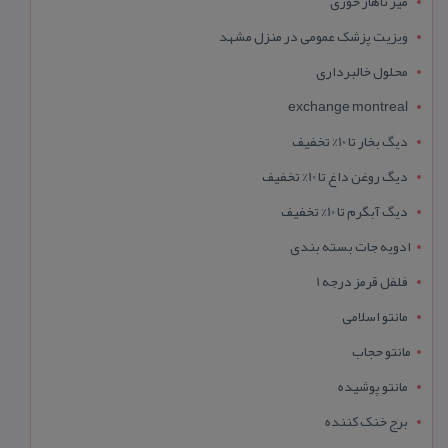
میز ناهار خوری
ویزیت پزشک عمومی در منزل مشهد
محلول خالبرداری
exchange montreal
دیگ بخار تا 10% تخفیف
دیگ روغن داغ تا 10% تخفیف
دیگ آبگرم تا 10% تخفیف
ادویه جات بسته بندی
فلفل قرمز درجه 1
مانتو اسلامی
مانتو حجاب
مانتو پوشیده
برج خنک کننده