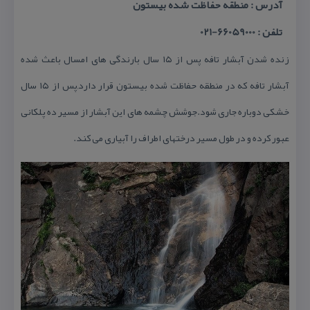
آدرس : منطقه حفاظت شده بیستون
تلفن : 66059000-021
زنده شدن آبشار تافه پس از ۱۵ سال بارندگی های امسال باعث شده
آبشار تافه كه در منطقه حفاظت شده بیستون قرار دارد,پس از ۱۵ سال
خشكی دوباره جاری شود.جوشش چشمه های این آبشار از مسیر ده پلكانی
عبور كرده و در طول مسیر درختهای اطراف را آبیاری می كند.