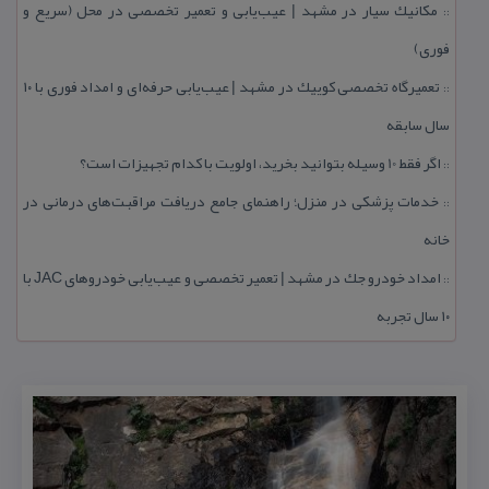
مكانیك سیار در مشهد | عیب‌یابی و تعمیر تخصصی در محل (سریع و
::
فوری)
تعمیرگاه تخصصی كوییك در مشهد | عیب‌یابی حرفه‌ای و امداد فوری با ۱۰
::
سال سابقه
اگر فقط 10 وسیله بتوانید بخرید، اولویت با كدام تجهیزات است؟
::
خدمات پزشكی در منزل؛ راهنمای جامع دریافت مراقبت‌های درمانی در
::
خانه
امداد خودرو جك در مشهد | تعمیر تخصصی و عیب‌یابی خودروهای JAC با
::
۱۰ سال تجربه