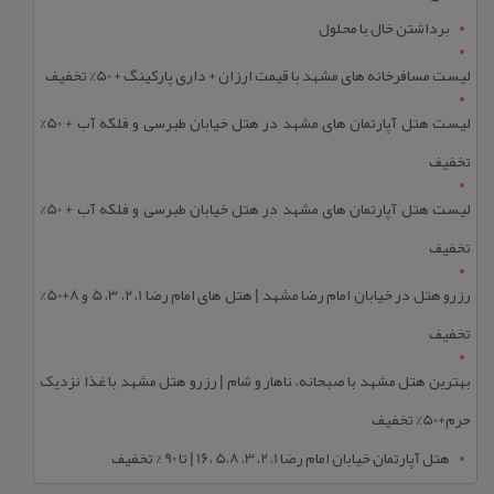
برداشتن خال با محلول
لیست مسافرخانه های مشهد با قیمت ارزان + داری پارکینگ + 50% تخفیف
لیست هتل آپارتمان های مشهد در هتل خیابان طبرسی و فلکه آب + 50%
تخفیف
لیست هتل آپارتمان های مشهد در هتل خیابان طبرسی و فلکه آب + 50%
تخفیف
رزرو هتل در خیابان امام رضا مشهد | هتل‌ های امام رضا 1، 2، 3، 5 و 8+50%
تخفیف
بهترین هتل مشهد با صبحانه، ناهار و شام | رزرو هتل مشهد با غذا نزدیک
حرم+50% تخفیف
هتل آپارتمان خیابان امام رضا 1، 2، 3، 5،8 ،16 | تا 90 % تخفیف