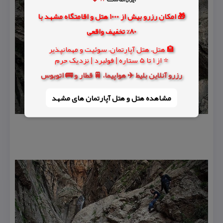
🎁 امکان رزرو بیش از 1000 هتل و اقامتگاه مشهد با
80% تخفیف واقعی
🏨 هتل، هتل آپارتمان، سوئیت و مهمانپذیر
⭐ از 1 تا 5 ستاره | فولبرد | نزدیک حرم
رزرو آنلاین بلیط ✈️ هواپیما، 🚆 قطار و 🚌 اتوبوس
مشاهده هتل و هتل‌ آپارتمان های مشهد