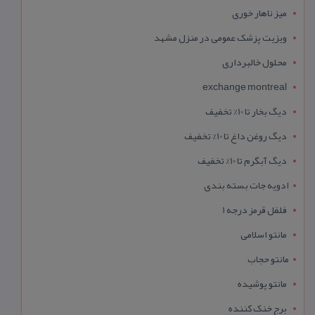
میز ناهار خوری
ویزیت پزشک عمومی در منزل مشهد
محلول خالبرداری
exchange montreal
دیگ بخار تا 10% تخفیف
دیگ روغن داغ تا 10% تخفیف
دیگ آبگرم تا 10% تخفیف
ادویه جات بسته بندی
فلفل قرمز درجه 1
مانتو اسلامی
مانتو حجاب
مانتو پوشیده
برج خنک کننده