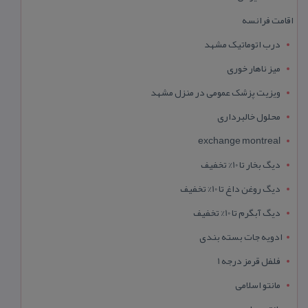
اقامت فرانسه
درب اتوماتیک مشهد
میز ناهار خوری
ویزیت پزشک عمومی در منزل مشهد
محلول خالبرداری
exchange montreal
دیگ بخار تا 10% تخفیف
دیگ روغن داغ تا 10% تخفیف
دیگ آبگرم تا 10% تخفیف
ادویه جات بسته بندی
فلفل قرمز درجه 1
مانتو اسلامی