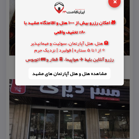
×
🎁 امکان رزرو بیش از 1000 هتل و اقامتگاه مشهد با
80% تخفیف واقعی
🏨 هتل، هتل آپارتمان، سوئیت و مهمانپذیر
⭐ از 1 تا 5 ستاره | فولبرد | نزدیک حرم
رزرو آنلاین بلیط ✈️ هواپیما، 🚆 قطار و 🚌 اتوبوس
مشاهده هتل و هتل‌ آپارتمان های مشهد