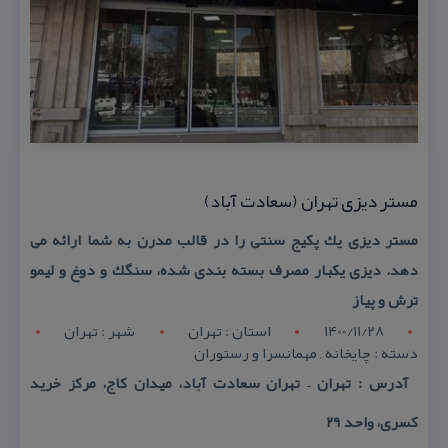
مستر دیزی تهران (سعادت آباد)
مستر دیزی یك پكیج سنتی را در قالب مدرن به شما ارائه می
دهد. دیزی یكبار مصرف بسته بندی شده، سنگك و دوغ و لیمو
ترش و پیاز
1400/11/28
استان : تهران
شهر : تهران
دسته : چایخانه , مهمانسرا و رستوران
آدرس : تهران – تهران سعادت آباد، میدان كاج، مركز خرید
كسری، واحد ۲۹