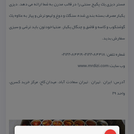
مستر دیزی یك پكیج سنتی را در قالب مدرن به شما ارائه می دهد. دیزی
یكبار مصرف بسته بندی شده، سنگك و دوغ و لیمو ترش و پیاز به علاوه یك
گوشتكوب و كاسه و قاشق و چنگال یكبار. منتها خودتون باید ترشی و سبزی
سفارش بدید.
شماره تلفن: ۰۲۱۲۲۰۸۴۴۱۸ ۰۲۱۲۲۰۸۴۴۱۹
وب سایت:www.mrdizi.com
آدرس: ایران – تهران – تهران سعادت آباد، میدان كاج، مركز خرید كسری،
واحد ۲۹