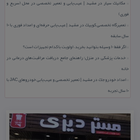
مكانیك سیار در مشهد | عیب‌یابی و تعمیر تخصصی در محل (سریع و
::
فوری)
تعمیرگاه تخصصی كوییك در مشهد | عیب‌یابی حرفه‌ای و امداد فوری با ۱۰
::
سال سابقه
اگر فقط 10 وسیله بتوانید بخرید، اولویت با كدام تجهیزات است؟
::
خدمات پزشكی در منزل؛ راهنمای جامع دریافت مراقبت‌های درمانی در
::
خانه
امداد خودرو جك در مشهد | تعمیر تخصصی و عیب‌یابی خودروهای JAC با
::
۱۰ سال تجربه