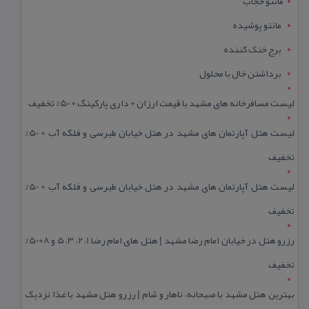
مانتو حجاب
مانتو پوشیده
برج خنک کننده
برداشتن خال با محلول
لیست مسافرخانه های مشهد با قیمت ارزان + داری پارکینگ + 50% تخفیف
لیست هتل آپارتمان های مشهد در هتل خیابان طبرسی و فلکه آب + 50%
تخفیف
لیست هتل آپارتمان های مشهد در هتل خیابان طبرسی و فلکه آب + 50%
تخفیف
رزرو هتل در خیابان امام رضا مشهد | هتل‌ های امام رضا 1، 2، 3، 5 و 8+50%
تخفیف
بهترین هتل مشهد با صبحانه، ناهار و شام | رزرو هتل مشهد با غذا نزدیک