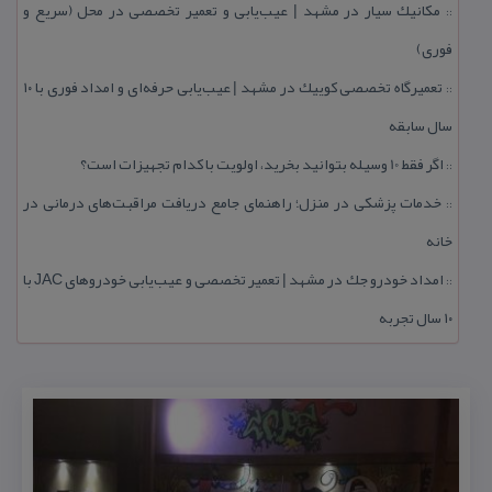
مكانیك سیار در مشهد | عیب‌یابی و تعمیر تخصصی در محل (سریع و
::
فوری)
تعمیرگاه تخصصی كوییك در مشهد | عیب‌یابی حرفه‌ای و امداد فوری با ۱۰
::
سال سابقه
اگر فقط 10 وسیله بتوانید بخرید، اولویت با كدام تجهیزات است؟
::
خدمات پزشكی در منزل؛ راهنمای جامع دریافت مراقبت‌های درمانی در
::
خانه
امداد خودرو جك در مشهد | تعمیر تخصصی و عیب‌یابی خودروهای JAC با
::
۱۰ سال تجربه