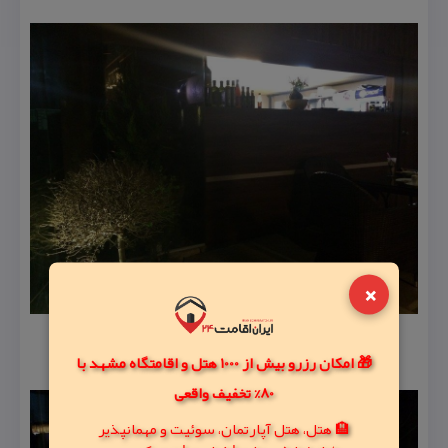
×
🎁 امکان رزرو بیش از 1000 هتل و اقامتگاه مشهد با
80% تخفیف واقعی
🏨 هتل، هتل آپارتمان، سوئیت و مهمانپذیر