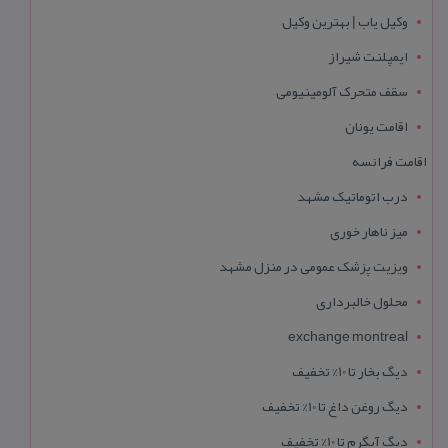
وکیل یاب | بهترین وکیل
ایمپلنت شیراز
سقف متحرک آلومینیومی
اقامت یونان
اقامت فرانسه
درب اتوماتیک مشهد
میز ناهار خوری
ویزیت پزشک عمومی در منزل مشهد
محلول خالبرداری
exchange montreal
دیگ بخار تا 10% تخفیف
دیگ روغن داغ تا 10% تخفیف
دیگ آبگرم تا 10% تخفیف