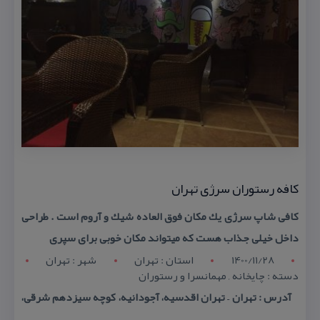
كافه رستوران سرژی تهران
كافی شاپ سرژی یك مكان فوق العاده شیك و آروم است . طراحی
داخل خیلی جذاب هست كه میتواند مكان خوبی برای سپری
1400/11/28
استان : تهران
شهر : تهران
دسته : چایخانه , مهمانسرا و رستوران
آدرس : تهران – تهران اقدسیه، آجودانیه، كوچه سیزدهم شرقی،