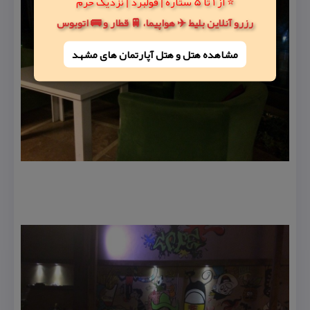
⭐ از 1 تا 5 ستاره | فولبرد | نزدیک حرم
رزرو آنلاین بلیط ✈️ هواپیما، 🚆 قطار و 🚌 اتوبوس
مشاهده هتل و هتل‌ آپارتمان های مشهد