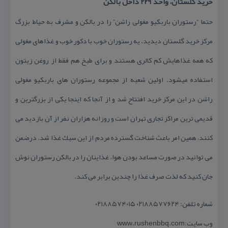
خرید گلستان، واحد ۲۲۹ داخل بالكن
حتما “رستوران باربكیو مغولی راشن” را در بالكن و مشرف به حیاط بزرگ
مركز خرید گلستان دیدید. یه رستوران خوب با دكور خوب و غذاهای مغولی
كه همه غذاهایش كم كالری هستند و برای طبخ هم فقط از روغن زیتون
استفاده میشود. اولین شعبه از مجموعه رستوران های باربكیو مغولی
راشن در این مركز خرید افتتاح شد و از آنجا كه اینجا یكی از بزرگترین و
قدیمی ترین مراكز تجاری تهران است و روزانه هزاران نفر از آن بازدید می
كنند، همین امر باعث شناخت گسترده مردم از این سبك غذا شد. درضمن
می توانید در صورت مساعد بودن هوا، غذاینان را در بالكن رستوران نوش
جان كنید كه لذت صرف غذا را چندین برابر می كند.
شماره تلفن: ۰۲۱۸۸۵۷۷۶۲۴ ۰۲۱۸۸۵۷۴۰۱۵
وب سایت:www.rushenbbq.com