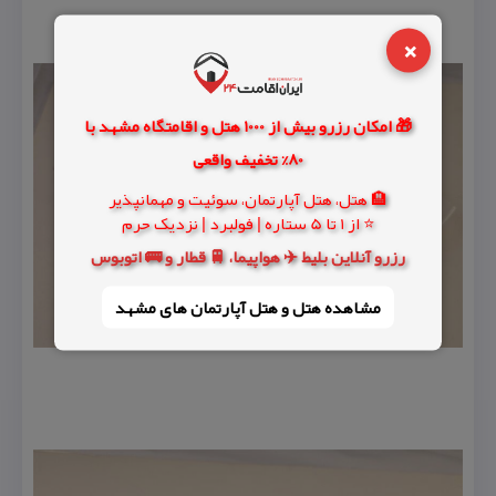
×
🎁 امکان رزرو بیش از 1000 هتل و اقامتگاه مشهد با
80% تخفیف واقعی
🏨 هتل، هتل آپارتمان، سوئیت و مهمانپذیر
⭐ از 1 تا 5 ستاره | فولبرد | نزدیک حرم
رزرو آنلاین بلیط ✈️ هواپیما، 🚆 قطار و 🚌 اتوبوس
مشاهده هتل و هتل‌ آپارتمان های مشهد