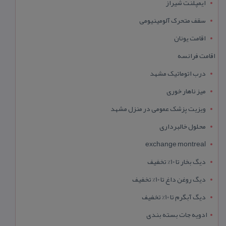
ایمپلنت شیراز
سقف متحرک آلومینیومی
اقامت یونان
اقامت فرانسه
درب اتوماتیک مشهد
میز ناهار خوری
ویزیت پزشک عمومی در منزل مشهد
محلول خالبرداری
exchange montreal
دیگ بخار تا 10% تخفیف
دیگ روغن داغ تا 10% تخفیف
دیگ آبگرم تا 10% تخفیف
ادویه جات بسته بندی