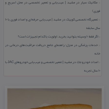
مكانیك سیار در مشهد | عیب‌یابی و تعمیر تخصصی در محل (سریع و
::
فوری)
تعمیرگاه تخصصی كوییك در مشهد | عیب‌یابی حرفه‌ای و امداد فوری با ۱۰
::
سال سابقه
اگر فقط 10 وسیله بتوانید بخرید، اولویت با كدام تجهیزات است؟
::
خدمات پزشكی در منزل؛ راهنمای جامع دریافت مراقبت‌های درمانی در
::
خانه
امداد خودرو جك در مشهد | تعمیر تخصصی و عیب‌یابی خودروهای JAC با
::
۱۰ سال تجربه