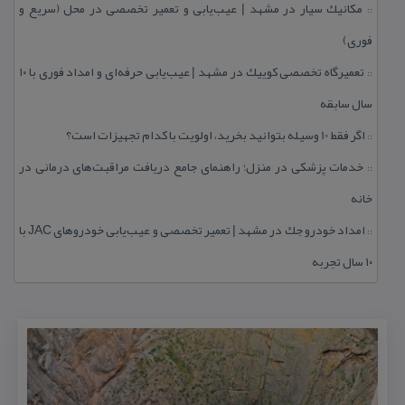
مكانیك سیار در مشهد | عیب‌یابی و تعمیر تخصصی در محل (سریع و
::
فوری)
تعمیرگاه تخصصی كوییك در مشهد | عیب‌یابی حرفه‌ای و امداد فوری با ۱۰
::
سال سابقه
اگر فقط 10 وسیله بتوانید بخرید، اولویت با كدام تجهیزات است؟
::
خدمات پزشكی در منزل؛ راهنمای جامع دریافت مراقبت‌های درمانی در
::
خانه
امداد خودرو جك در مشهد | تعمیر تخصصی و عیب‌یابی خودروهای JAC با
::
۱۰ سال تجربه