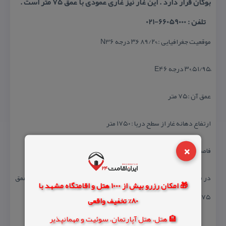
بوكان قرار دارد . این غار نیز غاری عمودی با عمق ۷۵ متر است .
تلفن : 66059000-021
موقعیت جغرافیایی : ً۸۹/۲۰ ۳۶َ درجه N36
عمق آن :۷۵ متر
ارتفاع دهانه غار از سطح دریا : ۱۷۵۰ متر
×
فاصله از بوكان : ۴۵ كیلومتر
در فاصله ۴۵ كیلومتری بوكان قرار دارد . این غار نیز غاری عمودی با عمق
🎁 امکان رزرو بیش از 1000 هتل و اقامتگاه مشهد با
۷۵ متر است .
80% تخفیف واقعی
🏨 هتل، هتل آپارتمان، سوئیت و مهمانپذیر