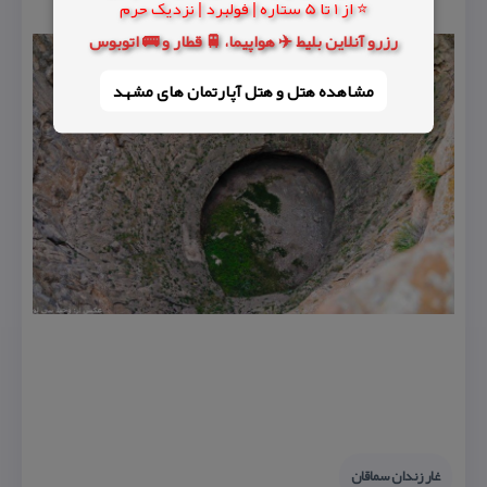
⭐ از 1 تا 5 ستاره | فولبرد | نزدیک حرم
رزرو آنلاین بلیط ✈️ هواپیما، 🚆 قطار و 🚌 اتوبوس
مشاهده هتل و هتل‌ آپارتمان های مشهد
غار زندان سماقان