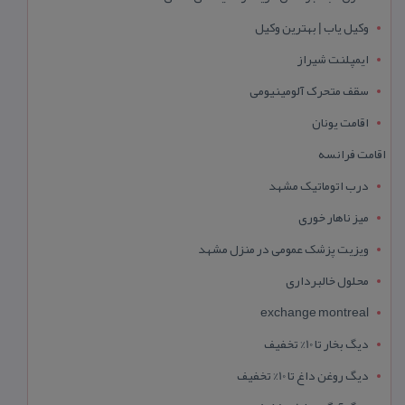
وکیل یاب | بهترین وکیل
ایمپلنت شیراز
سقف متحرک آلومینیومی
اقامت یونان
اقامت فرانسه
درب اتوماتیک مشهد
میز ناهار خوری
ویزیت پزشک عمومی در منزل مشهد
محلول خالبرداری
exchange montreal
دیگ بخار تا 10% تخفیف
دیگ روغن داغ تا 10% تخفیف