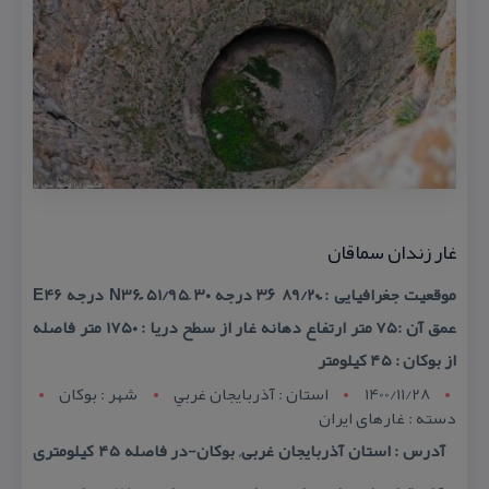
غار زندان سماقان
موقعیت جغرافیایی : ً۸۹/۲۰ ۳۶َ درجه N36 ً۵۱/۹۵ َ۳۰ درجه E46
عمق آن :۷۵ متر ارتفاع دهانه غار از سطح دریا : ۱۷۵۰ متر فاصله
از بوكان : ۴۵ كیلومتر
1400/11/28
استان : آذربايجان غربي
شهر : بوکان
دسته : غارهای ایران
آدرس : استان آذربایجان غربی, بوكان-در فاصله ۴۵ كیلومتری