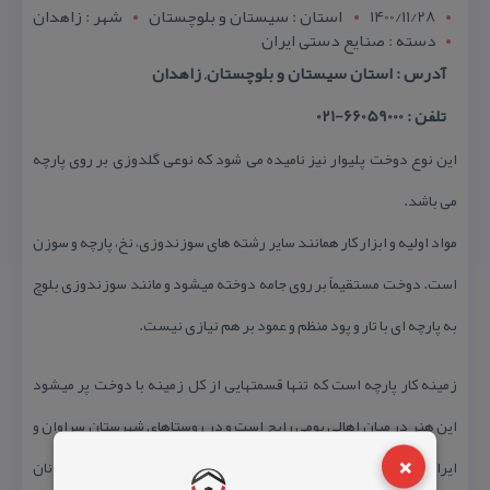
1400/11/28
استان : سيستان و بلوچستان
شهر : زاهدان
دسته : صنایع دستی ایران
آدرس : استان سیستان و بلوچستان, زاهدان
تلفن : 66059000-021
این نوع دوخت پلیوار نیز نامیده می شود كه نوعی گلدوزی بر روی پارچه
می باشد.
مواد اولیه و ابزار كار همانند سایر رشته های سوزندوزی، نخ، پارچه و سوزن
است. دوخت مستقیماً بر روی جامه دوخته میشود و مانند سوزندوزی بلوچ
به پارچه ای با تار و پود منظم و عمود بر هم نیازی نیست.
زمینه كار پارچه است كه تنها قسمتهایی از كل زمینه با دوخت پر میشود
این هنر در میان اهالی بومی رایج است و در روستاهای شهرستان سراوان و
×
ایرانشهر بكار می رود پریوار، بیشتر بر روی حاشیه روسری و اشارپ زنان