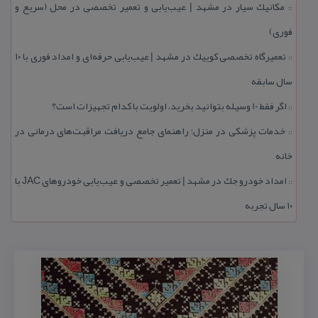
مكانیك سیار در مشهد | عیب‌یابی و تعمیر تخصصی در محل (سریع و
::
فوری)
تعمیرگاه تخصصی كوییك در مشهد | عیب‌یابی حرفه‌ای و امداد فوری با ۱۰
::
سال سابقه
اگر فقط 10 وسیله بتوانید بخرید، اولویت با كدام تجهیزات است؟
::
خدمات پزشكی در منزل؛ راهنمای جامع دریافت مراقبت‌های درمانی در
::
خانه
امداد خودرو جك در مشهد | تعمیر تخصصی و عیب‌یابی خودروهای JAC با
::
۱۰ سال تجربه