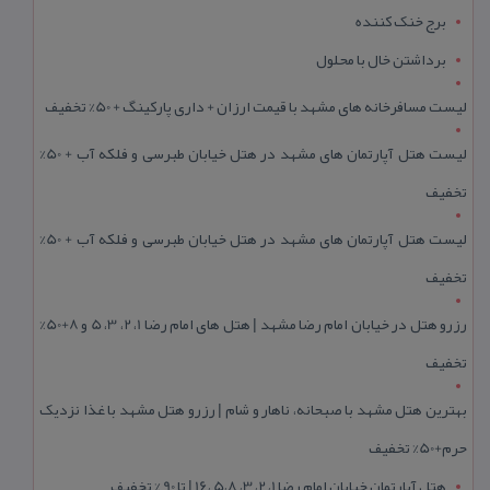
برج خنک کننده
برداشتن خال با محلول
لیست مسافرخانه های مشهد با قیمت ارزان + داری پارکینگ + 50% تخفیف
لیست هتل آپارتمان های مشهد در هتل خیابان طبرسی و فلکه آب + 50%
تخفیف
لیست هتل آپارتمان های مشهد در هتل خیابان طبرسی و فلکه آب + 50%
تخفیف
رزرو هتل در خیابان امام رضا مشهد | هتل‌ های امام رضا 1، 2، 3، 5 و 8+50%
تخفیف
بهترین هتل مشهد با صبحانه، ناهار و شام | رزرو هتل مشهد با غذا نزدیک
حرم+50% تخفیف
هتل آپارتمان خیابان امام رضا 1، 2، 3، 5،8 ،16 | تا 90 % تخفیف