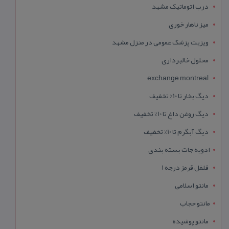
درب اتوماتیک مشهد
میز ناهار خوری
ویزیت پزشک عمومی در منزل مشهد
محلول خالبرداری
exchange montreal
دیگ بخار تا 10% تخفیف
دیگ روغن داغ تا 10% تخفیف
دیگ آبگرم تا 10% تخفیف
ادویه جات بسته بندی
فلفل قرمز درجه 1
مانتو اسلامی
مانتو حجاب
مانتو پوشیده