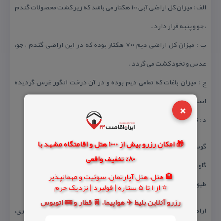
الف : میزان كل اراضی آبی ۱۰۰ هكتار می باشد كه زیر كشت محصولات گندم
، جو و پنبه قرار دارد .
ب : میزان كل اراضی دیم ۷۰۰ هكتار بوده كه در این اراضی گندم ، جو،
عدس و نخود كشت می گردد .
ج : میزان باغات كه تمامی دیم بوده و در آن درخت انگور غرس گردیده
است حدود ۲۵۰ هكتار می باشد .
×
د : تعداد دام موجود
🎁 امکان رزرو بیش از 1000 هتل و اقامتگاه مشهد با
گوسفند و بز : ۱۳۴۰ راس
80% تخفیف واقعی
گاو و گوساله: ۴۵ راس
🏨 هتل، هتل آپارتمان، سوئیت و مهمانپذیر
طیور بومی : ۵۴۰ قطعه
⭐ از 1 تا 5 ستاره | فولبرد | نزدیک حرم
رزرو آنلاین بلیط ✈️ هواپیما، 🚆 قطار و 🚌 اتوبوس
اراضی آبی این روستا از قنات روستا كه با توجه به ناكافی بودن آب آبیاری،