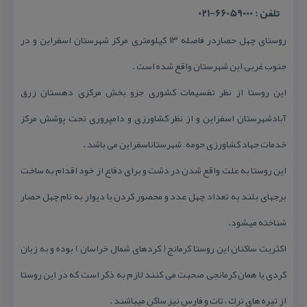
تلفن : 66059000-021
روستای چهل حصاردر فاصله ۱۳ كیلومتری مركز شهرستان اسفراین و در
جنوب غربی این شهرستان واقع شده است .
این روستا از نظر تقسیمات كشوری جزو بخش مركزی دهستان زرق
آبادشهرستان اسفراین و از نظر كشاورزی و دامپروری تحت پوشش مركز
خدمات جهاد كشاورزی حومه – شهرستاناسفراین می باشد .
این روستا به علت واقع شدن در دشت و برای دفاع از خود اقدام به ساخت
برجهای بلند به تعداد چهل عدد و محصور كردن با دیوار به نام چهل حصار
شناخته میشود.
اكثریت ساكنان این روستا كرمانج ( كردهای شمال خراسان ) بوده و به زبان
كردی یا همان كرمانجی صحبت می كنند لازم به ذكر است كه در این روستا
از تیره های ترك ، تات و فارس نیز ساكن میباشند .