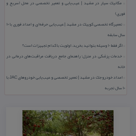
مكانیك سیار در مشهد | عیب‌یابی و تعمیر تخصصی در محل (سریع و
::
فوری)
تعمیرگاه تخصصی كوییك در مشهد | عیب‌یابی حرفه‌ای و امداد فوری با ۱۰
::
سال سابقه
اگر فقط 10 وسیله بتوانید بخرید، اولویت با كدام تجهیزات است؟
::
خدمات پزشكی در منزل؛ راهنمای جامع دریافت مراقبت‌های درمانی در
::
خانه
امداد خودرو جك در مشهد | تعمیر تخصصی و عیب‌یابی خودروهای JAC با
::
۱۰ سال تجربه