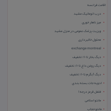
اقامت فرانسه
درب اتوماتیک مشهد
میز ناهار خوری
ویزیت پزشک عمومی در منزل مشهد
محلول خالبرداری
exchange montreal
دیگ بخار تا 10% تخفیف
دیگ روغن داغ تا 10% تخفیف
دیگ آبگرم تا 10% تخفیف
ادویه جات بسته بندی
فلفل قرمز درجه 1
مانتو اسلامی
مانتو حجاب