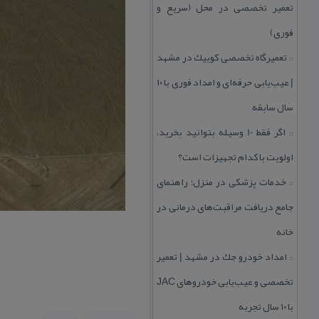
تعمیر تخصصی در محل (سریع و
فوری)
تعمیرگاه تخصصی كوییك در مشهد
::
| عیب‌یابی حرفه‌ای و امداد فوری با ۱۰
سال سابقه
اگر فقط 10 وسیله بتوانید بخرید،
::
اولویت با كدام تجهیزات است؟
خدمات پزشكی در منزل؛ راهنمای
::
جامع دریافت مراقبت‌های درمانی در
خانه
امداد خودرو جك در مشهد | تعمیر
::
تخصصی و عیب‌یابی خودروهای JAC
با ۱۰ سال تجربه