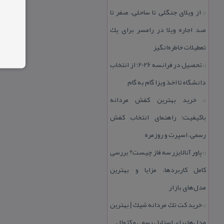
از ویلای جنگلی تا ساحلی، صفر تا
::
صد اجاره ویلا در رامسر برای یك
تعطیلات خاطره‌انگیز
تحصیل در فرانسه 2026؛ از انتخاب
::
دانشگاه تا اخذ ویزا گام به گام
خرید بهترین كفش مردانه
::
باكیفیت؛ راهنمای انتخاب كفش
رسمی، اسپرت و روزمره
پاور آنالایزر سه فاز چیست؟ بررسی
::
كامل كاربردها، مزایا و بهترین
مدل‌های بازار
خرید كت تك مردانه شیك | بهترین
::
مدل‌ها برای استایل رسمی و كژوال