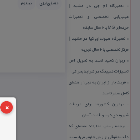
دهیاری ایزی
دبینوم
تعمیرگاه ام جی در مشهد |
::
عیب‌یابی تخصصی و تعمیرات
حرفه‌ای MG با ۱۰ سال سابقه
تعمیرگاه هیوندای كیا در مشهد |
::
مركز تخصصی با ۱۰ سال تجربه
ریوان كمپ، تعهد به تحویل امن
::
تجهیزات كمپینگ در شرایط بحرانی
فریت بار از ایران به دبی؛ راهنمای
::
كامل صفر تا صد
×
بهترین كشورها برای دریافت
::
شهروندی دوم و اقامت آسان
ترجمه رسمی مدارك؛ نقطه‌ای كه
::
دقت حقوقی از زبان جلوتر می‌ایستد