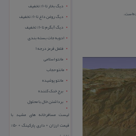
دیگ بخار تا 10% تخفیف
دیگ روغن داغ تا 10% تخفیف
دیگ آبگرم تا 10% تخفیف
ادویه جات بسته بندی
فلفل قرمز درجه 1
مانتو اسلامی
مانتو حجاب
مانتو پوشیده
برج خنک کننده
برداشتن خال با محلول
لیست مسافرخانه های مشهد با
قیمت ارزان + داری پارکینگ + 50%
تخفیف