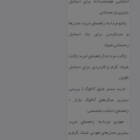
انتخابی هوشمندانه برای استایل
پاییزی و زمستانی
پالتو مردانه؛ راهنمای خرید، مدل‌ها
::
و ست‌كردن برای یك استایل
زمستانی شیك
ژاكت مردانه | راهنمای خرید ژاكت
::
شیك، گرم و كاربردی برای استایل
آقایان
خرید تستر عایق آنالوگ | بررسی
::
بهترین میگرهای آنالوگ بازار +
راهنمای انتخاب تخصصی
هودی مردانه؛ راهنمای خرید
::
بهترین مدل‌های هودی شیك، گرم و