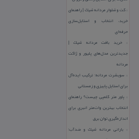
كت و شلوار مردانه شیك | راهنمای
::
خرید، انتخاب و استایل‌سازی
حرفه‌ای
خرید بافت مردانه شیك |
::
جدیدترین مدل‌های پلیور و ژاكت
مردانه
سویشرت مردانه؛ تركیب ایده‌آل
::
برای استایل پاییزی و زمستانی
پاور متر كلمپی چیست؟ راهنمای
::
انتخاب بهترین وات‌متر انبری برای
اندازه‌گیری توان برق
بارانی مردانه شیك و ضدآب؛
::