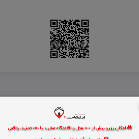
🎁 امکان رزرو بیش از 1000 هتل و اقامتگاه مشهد با 80% تخفیف واقعی
🏨 هتل، هتل آپارتمان، سوئیت و مهمانپذیر