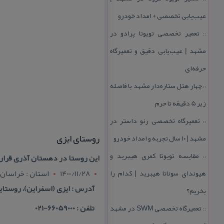
عیب‌یابی تخصصی + امداد خودرو
تعمیر تخصصی تویوتا پرادو در
::
مشهد | عیب‌یابی دقیق و تعمیرگاه
حرفه‌ای
چهار هتل‌ ستاره‌دار مشهد با فاصله
::
زیر 5 دقیقه تا حرم
تعمیرگاه تخصصی رنو داستر در
::
روستای ایزی
مشهد | ۱۰ سال تجربه و امداد خودرو
مقایسه تویوتا كمری هیبرید و
این روستا در دهستان آذری قرار دارد و براساس سرش
::
هیوندای سوناتا هیبرید | كدام را
1400/11/28
استان : خراسان
آدرس : ایزی (اسفراین)، روستا
بخریم؟
تلفن : 66059000-021
تعمیرگاه تخصصی SWM در مشهد
::