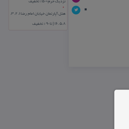
نزدیک حرم+50% تخفیف
هتل آپارتمان خیابان امام رضا 1، 2، 3،
5،8 ،16 | تا 90 % تخفیف