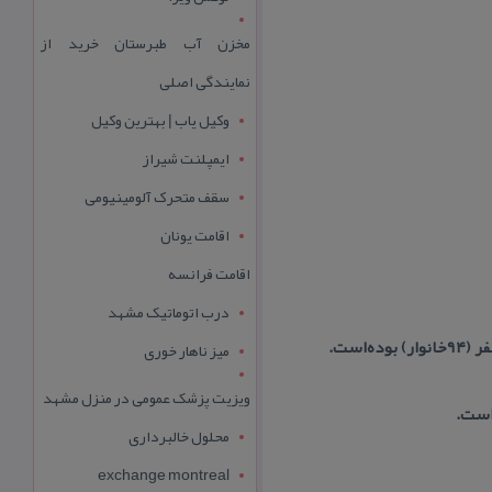
مخزن آب طبرستان خرید از
نمایندگی اصلی
وکیل یاب | بهترین وکیل
ایمپلنت شیراز
سقف متحرک آلومینیومی
اقامت یونان
اقامت فرانسه
درب اتوماتیک مشهد
میز ناهار خوری
ویزیت پزشک عمومی در منزل مشهد
است.
محلول خالبرداری
exchange montreal