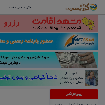
اماکن دیدنی مشهد
ریپورتاژ آگهی
تعمیر تویوتا كرولا در مشهد |
::