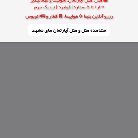
⭐ از 1 تا 5 ستاره | فولبرد | نزدیک حرم
رزرو آنلاین بلیط ✈️ هواپیما، 🚆 قطار و 🚌 اتوبوس
مشاهده هتل و هتل‌ آپارتمان های مشهد