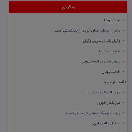
وبگردی
لوکس ویزا
مخزن آب طبرستان خرید از نمایندگی اصلی
وکیل یاب | بهترین وکیل
ایمپلنت شیراز
سقف متحرک آلومینیومی
اقامت یونان
اقامت فرانسه
درب اتوماتیک مشهد
میز ناهار خوری
ویزیت پزشک عمومی در منزل مشهد
محلول خالبرداری