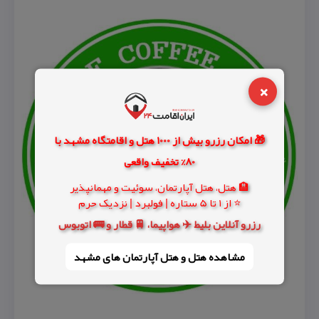
×
🎁 امکان رزرو بیش از 1000 هتل و اقامتگاه مشهد با
80% تخفیف واقعی
🏨 هتل، هتل آپارتمان، سوئیت و مهمانپذیر
⭐ از 1 تا 5 ستاره | فولبرد | نزدیک حرم
رزرو آنلاین بلیط ✈️ هواپیما، 🚆 قطار و 🚌 اتوبوس
مشاهده هتل و هتل‌ آپارتمان های مشهد