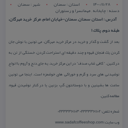
1400/11/28
استان : سمنان
شهر : سمنان
دسته : چایخانه , مهمانسرا و رستوران
آدرس : استان سمنان, سمنان-خیابان امام، مركز خرید مهرگان،
طبقه دوم، پلاك ۱
بعد از گشت و گذار و خرید در مركز خرید مهرگان، می تونین با نوش جان
كردن یك فنجان قهوه و چند دقیقه ای استراحت كردن، خستگی از تن به
در كنین. ” كافی شاپ صدف” در این مركز خرید، یه جای دنج و آروم با انواع
نوشیدنی های سرد و گرم و خوراكی های خوشمزه است. اینجا می تونین
ساعت ها بشینین و با دوستانتون گپ بزنین یا در كنار نوشیدن قهوه،
مطالعه كنین.
شماره تلفن: ۰۲۳۳۳۳۶۱۱۰۲ ۰۲۳۳۳۳۶۱۱۰۳
وب سایت:www.sadafcoffeeshop.com