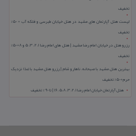
تخفیف
لیست هتل آپارتمان های مشهد در هتل خیابان طبرسی و فلکه آب + 50%
تخفیف
رزرو هتل در خیابان امام رضا مشهد | هتل‌ های امام رضا 1، 2، 3، 5 و 8+50%
تخفیف
بهترین هتل مشهد با صبحانه، ناهار و شام | رزرو هتل مشهد با غذا نزدیک
حرم+50% تخفیف
هتل آپارتمان خیابان امام رضا 1، 2، 3، 5،8 ،16 | تا 90 % تخفیف