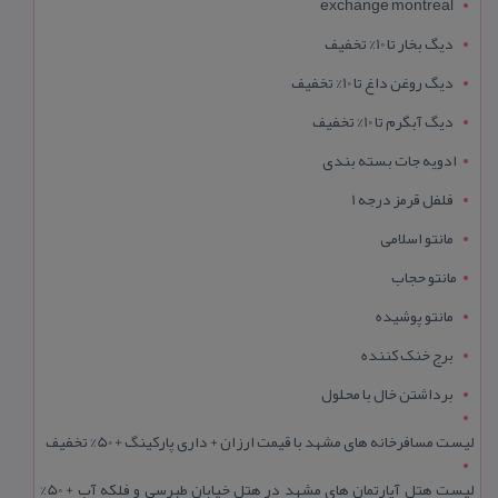
exchange montreal
دیگ بخار تا 10% تخفیف
دیگ روغن داغ تا 10% تخفیف
دیگ آبگرم تا 10% تخفیف
ادویه جات بسته بندی
فلفل قرمز درجه 1
مانتو اسلامی
مانتو حجاب
مانتو پوشیده
برج خنک کننده
برداشتن خال با محلول
لیست مسافرخانه های مشهد با قیمت ارزان + داری پارکینگ + 50% تخفیف
لیست هتل آپارتمان های مشهد در هتل خیابان طبرسی و فلکه آب + 50%