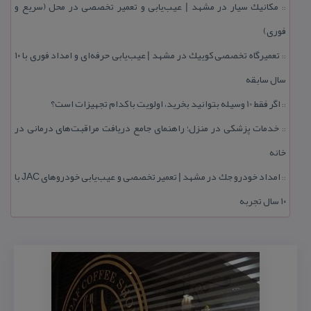
مكانیك سیار در مشهد | عیب‌یابی و تعمیر تخصصی در محل (سریع و
::
فوری)
تعمیرگاه تخصصی كوییك در مشهد | عیب‌یابی حرفه‌ای و امداد فوری با ۱۰
::
سال سابقه
اگر فقط 10 وسیله بتوانید بخرید، اولویت با كدام تجهیزات است؟
::
خدمات پزشكی در منزل؛ راهنمای جامع دریافت مراقبت‌های درمانی در
::
خانه
امداد خودرو جك در مشهد | تعمیر تخصصی و عیب‌یابی خودروهای JAC با
::
۱۰ سال تجربه