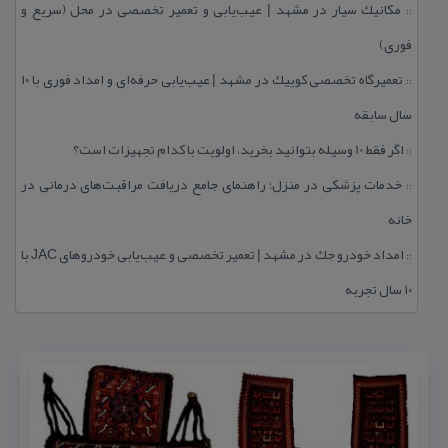
مكانیك سیار در مشهد | عیب‌یابی و تعمیر تخصصی در محل (سریع و
::
فوری)
تعمیرگاه تخصصی كوییك در مشهد | عیب‌یابی حرفه‌ای و امداد فوری با ۱۰
::
سال سابقه
اگر فقط 10 وسیله بتوانید بخرید، اولویت با كدام تجهیزات است؟
::
خدمات پزشكی در منزل؛ راهنمای جامع دریافت مراقبت‌های درمانی در
::
خانه
امداد خودرو جك در مشهد | تعمیر تخصصی و عیب‌یابی خودروهای JAC با
::
۱۰ سال تجربه