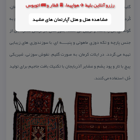
رزرو آنلاین بلیط ✈️ هواپیما، 🚆 قطار و 🚌 اتوبوس
گلیم، قالی، جاجیم، و سوزنی تهیه می گردد. عشایر آذربایجان، دشت مُغان،
كُردهای خراسان، تركمن ها، عشایر فارس، ورامین و ایل افشار هر كدام به
مشاهده هتل و هتل‌ آپارتمان های مشهد
گونه ای جُل را بافته و تزیین می كنند. بطور مثال در تركمن صحرا، جُل ‌از
جنس پارچه و تكه دوزی ماهوتی و پنبــــه ای، با سوزندوزی های زیبایی
تهیه می گردد. در ایلات كرمان، به صورت گلیم، نقوش سوزنی، شیریكی
پیچ با تار و پود پشم و عشایر آذربایجان با تكنیك بافت جاجیم برای تولید
جُل، استفاده می كنند.