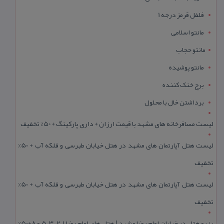
فلفل قرمز درجه 1
مانتو اسلامی
مانتو حجاب
مانتو پوشیده
برج خنک کننده
برداشتن خال با محلول
لیست مسافرخانه های مشهد با قیمت ارزان + داری پارکینگ + 50% تخفیف
لیست هتل آپارتمان های مشهد در هتل خیابان طبرسی و فلکه آب + 50%
تخفیف
لیست هتل آپارتمان های مشهد در هتل خیابان طبرسی و فلکه آب + 50%
تخفیف
رزرو هتل در خیابان امام رضا مشهد | هتل‌ های امام رضا 1، 2، 3، 5 و 8+50%