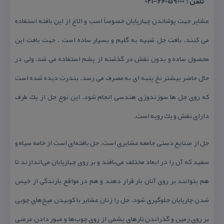
تلفن : 66059000-021
عشایر جهت پوشاندن چهارپایان خصوصاً اسب و الاغ از این بافته استفاده
می كنند. بافت جل شبیه به گلیم و بسیار ساده است . جهت بافت این
محصول ساده و بدون نقش در گذشته از پشم استفاده می شد، ولی در
حال حاضر بیشتر نخ پنبه ای به مصرف می رسد. بندرت دیده شده است
كه روی جل ها سوزندوزی هندسی انجام شود. این نوع جل از یك طرف
دارای نقش و یك رویه است.
جل از صنایع دستی جامعه عشایری است. جل بافته‌ای است از خامه سیاه و
سفید كه آن را در ابعاد مختلف می‌بافند و بر روی چهارپایان می‌اندازند تا
هم بتوانند بر روی آنان بار قرار دهند و هم در مواقع بارندگی از خیس
شدن چارپایان جلوگیری شود. جل را زنان عشایر با كوبیدن میخ‌های چوبی
بر روی زمین و گذراندن تارهای پشمی از روی چوب‌ها و عبور دادن عرضی