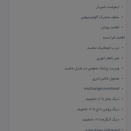
ایمپلنت شیراز
سقف متحرک آلومینیومی
اقامت یونان
اقامت فرانسه
درب اتوماتیک مشهد
میز ناهار خوری
ویزیت پزشک عمومی در منزل مشهد
محلول خالبرداری
exchange montreal
دیگ بخار تا 10% تخفیف
دیگ روغن داغ تا 10% تخفیف
دیگ آبگرم تا 10% تخفیف
ادویه جات بسته بندی