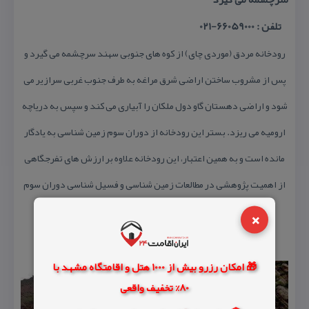
تلفن : 66059000-021
رودخانه مردق (موردی چای) از كوه های جنوبی سهند سرچشمه می گیرد و
پس از مشروب ساختن اراضی شرق مراغه به طرف جنوب غربی سرازیر می
شود و اراضی دهستان گاو دول ملكان را آبیاری می كند و سپس به دریاچه
ارومیه می ریزد. بستر این رودخانه از دوران سوم زمین شناسی به یادگار
مانده است و به همین اعتبار، این رودخانه علاوه بر ارزش های تفرجگاهی
از اهمیت پژوهشی در مطالعات زمین شناسی و فسیل شناسی دوران سوم
×
زمین شناسی نیز برخوردار است.
🎁 امکان رزرو بیش از 1000 هتل و اقامتگاه مشهد با
80% تخفیف واقعی