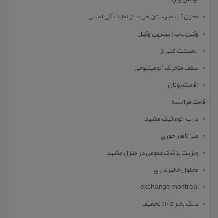
مخزن آب طبرستان خرید از نمایندگی اصلی
وکیل یاب | بهترین وکیل
ایمپلنت شیراز
سقف متحرک آلومینیومی
اقامت یونان
اقامت فرانسه
درب اتوماتیک مشهد
میز ناهار خوری
ویزیت پزشک عمومی در منزل مشهد
محلول خالبرداری
exchange montreal
دیگ بخار تا 10% تخفیف