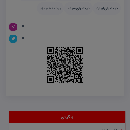
دیدنیهای ایران
دیدنیهای سهند
رودخانه مردق
وبگردی
لوکس ویزا