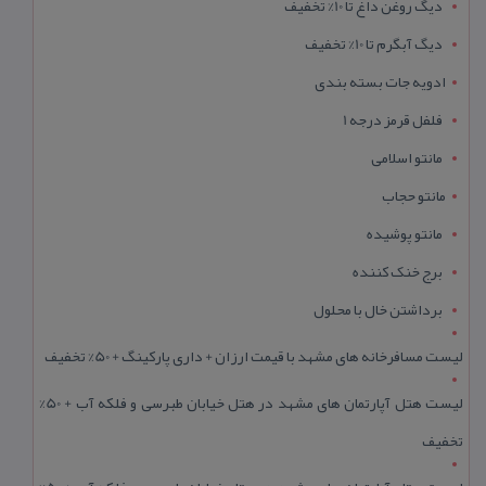
دیگ روغن داغ تا 10% تخفیف
دیگ آبگرم تا 10% تخفیف
ادویه جات بسته بندی
فلفل قرمز درجه 1
مانتو اسلامی
مانتو حجاب
مانتو پوشیده
برج خنک کننده
برداشتن خال با محلول
لیست مسافرخانه های مشهد با قیمت ارزان + داری پارکینگ + 50% تخفیف
لیست هتل آپارتمان های مشهد در هتل خیابان طبرسی و فلکه آب + 50%
تخفیف