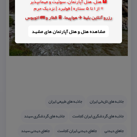
🏨 هتل، هتل آپارتمان، سوئیت و مهمانپذیر
⭐ از 1 تا 5 ستاره | فولبرد | نزدیک حرم
رزرو آنلاین بلیط ✈️ هواپیما، 🚆 قطار و 🚌 اتوبوس
مشاهده هتل و هتل‌ آپارتمان های مشهد
جاذبه های تاریخی ایران
جاذبه های طبیعی ایران
جاذبه های گردشگری ایران كجاست
جاذبه های گردشگری سهند
جاهای دیدنی
جاهای دیدنی ایران كجاست
جاهای دیدنی سهند