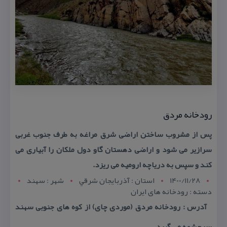
رودخانه مردق
پس از مشروب ساختن اراضی شرق مراغه به طرف جنوب غربی
سرازیر می شود و اراضی دهستان گاو دول ملكان را آبیاری می
كند و سپس به دریاچه ارومیه می ریزد.
1400/11/28
استان : آذربايجان شرقي
شهر : سهند
دسته : رودخانه های ایران
آدرس : رودخانه مردق (موردی چای) از كوه های جنوبی سهند
سرچشمه می گیرد