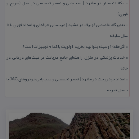
مكانیك سیار در مشهد | عیب‌یابی و تعمیر تخصصی در محل (سریع و
::
فوری)
تعمیرگاه تخصصی كوییك در مشهد | عیب‌یابی حرفه‌ای و امداد فوری با ۱۰
::
سال سابقه
اگر فقط 10 وسیله بتوانید بخرید، اولویت با كدام تجهیزات است؟
::
خدمات پزشكی در منزل؛ راهنمای جامع دریافت مراقبت‌های درمانی در
::
خانه
امداد خودرو جك در مشهد | تعمیر تخصصی و عیب‌یابی خودروهای JAC با
::
۱۰ سال تجربه