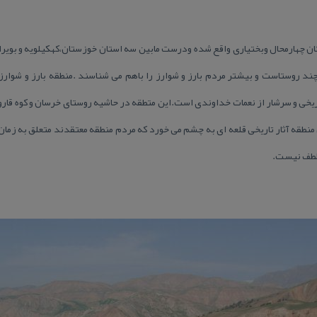
 چهارمحال وبختیاری واقع شده ودرست مابین سه استان خوزستان،كهكیلویه و بویراح
تاریخی و سرشار از نعمات خداوندی است.این متطقه در حاشیه روستای خرسان و كوه قا
ن منطقه آثار تاریخی قلعه ای به چشم می خورد كه مردم منطقه معتقدند متعلق به زما
 لطف نیست.