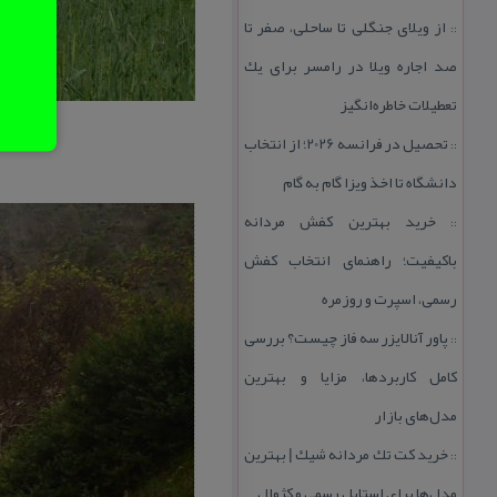
از ویلای جنگلی تا ساحلی، صفر تا
::
صد اجاره ویلا در رامسر برای یك
تعطیلات خاطره‌انگیز
تحصیل در فرانسه 2026؛ از انتخاب
::
دانشگاه تا اخذ ویزا گام به گام
خرید بهترین كفش مردانه
::
باكیفیت؛ راهنمای انتخاب كفش
رسمی، اسپرت و روزمره
پاور آنالایزر سه فاز چیست؟ بررسی
::
كامل كاربردها، مزایا و بهترین
مدل‌های بازار
خرید كت تك مردانه شیك | بهترین
::
مدل‌ها برای استایل رسمی و كژوال