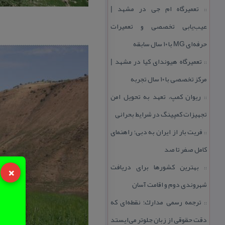
تعمیرگاه ام جی در مشهد |
::
عیب‌یابی تخصصی و تعمیرات
حرفه‌ای MG با ۱۰ سال سابقه
تعمیرگاه هیوندای كیا در مشهد |
::
مركز تخصصی با ۱۰ سال تجربه
ریوان كمپ، تعهد به تحویل امن
::
تجهیزات كمپینگ در شرایط بحرانی
فریت بار از ایران به دبی؛ راهنمای
::
كامل صفر تا صد
×
بهترین كشورها برای دریافت
::
شهروندی دوم و اقامت آسان
ترجمه رسمی مدارك؛ نقطه‌ای كه
::
دقت حقوقی از زبان جلوتر می‌ایستد