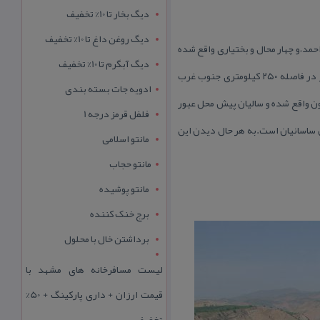
دیگ بخار تا 10% تخفیف
دیگ روغن داغ تا 10% تخفیف
مد،و چهار محال و بختیاری واقع شده
دیگ آبگرم تا 10% تخفیف
است. بارز در حقیقت مجموعه ای از چند روستاست و بیشتر مردم بارز و شوارز را باهم می شناسند .منطقه بارز و شوارز در فاصله ۲۵۰ كیلومتری جنوب غرب
ادویه جات بسته بندی
رون واقع شده و سالیان پیش محل عبور
فلفل قرمز درجه 1
ن ساسانیان است.به هر حال دیدن این
مانتو اسلامی
مانتو حجاب
مانتو پوشیده
برج خنک کننده
برداشتن خال با محلول
لیست مسافرخانه های مشهد با
قیمت ارزان + داری پارکینگ + 50%
تخفیف