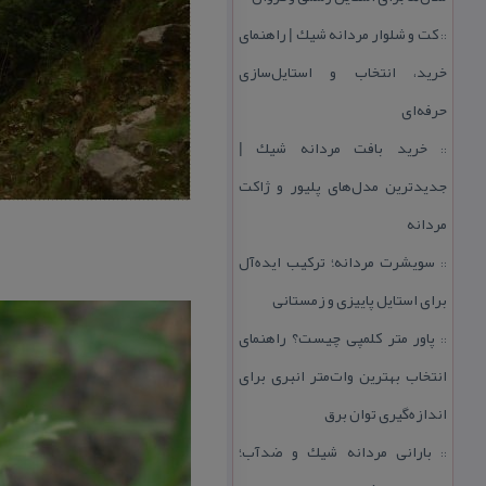
كت و شلوار مردانه شیك | راهنمای
::
خرید، انتخاب و استایل‌سازی
حرفه‌ای
خرید بافت مردانه شیك |
::
جدیدترین مدل‌های پلیور و ژاكت
مردانه
سویشرت مردانه؛ تركیب ایده‌آل
::
برای استایل پاییزی و زمستانی
پاور متر كلمپی چیست؟ راهنمای
::
انتخاب بهترین وات‌متر انبری برای
اندازه‌گیری توان برق
بارانی مردانه شیك و ضدآب؛
::