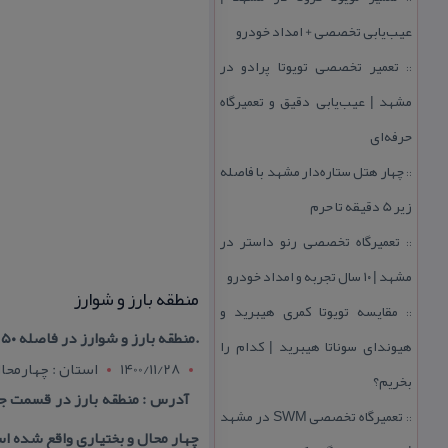
عیب‌یابی تخصصی + امداد خودرو
تعمیر تخصصی تویوتا پرادو در
::
مشهد | عیب‌یابی دقیق و تعمیرگاه
حرفه‌ای
چهار هتل‌ ستاره‌دار مشهد با فاصله
::
زیر 5 دقیقه تا حرم
تعمیرگاه تخصصی رنو داستر در
::
مشهد | ۱۰ سال تجربه و امداد خودرو
منطقه بارز و شوارز
مقایسه تویوتا كمری هیبرید و
::
.منطقه بارز و شوارز در فاصله ۲۵۰ كیلومتری جنوب غرب شهركرد قرار دارد و منطقه ای زیبا ، تاریخی و سرشار از نعمات خداوندی است
هیوندای سوناتا هیبرید | كدام را
1400/11/28
استان : چهارمحال
بخریم؟
آدرس : منطقه بارز در قسمت ج
تعمیرگاه تخصصی SWM در مشهد
::
چهار محال و بختیاری واقع شده 