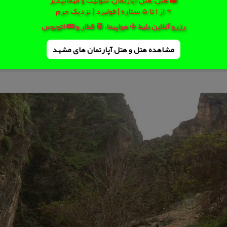
⭐ از 1 تا 5 ستاره | فولبرد | نزدیک حرم
رزرو آنلاین بلیط ✈️ هواپیما، 🚆 قطار و 🚌 اتوبوس
مشاهده هتل و هتل‌ آپارتمان های مشهد