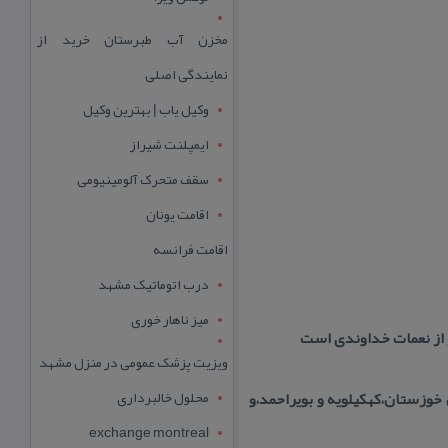
مخزن آب طبرستان خرید از
نمایندگی اصلی
وکیل یاب | بهترین وکیل
ایمپلنت شیراز
سقف متحرک آلومینیومی
اقامت یونان
اقامت فرانسه
درب اتوماتیک مشهد
میز ناهار خوری
ویزیت پزشک عمومی در منزل مشهد
محلول خالبرداری
وزستان،كهكیلویه و بویراحمد،و
exchange montreal