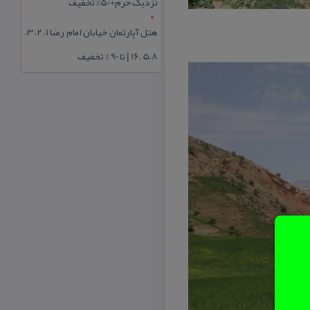
نزدیک حرم+50% تخفیف
هتل آپارتمان خیابان امام رضا 1، 2، 3،
5،8 ،16 | تا 90 % تخفیف