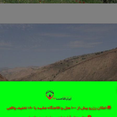
🎁 امکان رزرو بیش از 1000 هتل و اقامتگاه مشهد با 80% تخفیف واقعی
🏨 هتل، هتل آپارتمان، سوئیت و مهمانپذیر