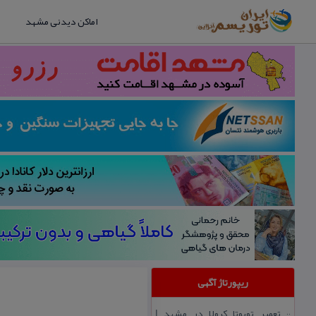
اماکن دیدنی مشهد
ریپورتاژ آگهی
تعمیر تویوتا كرولا در مشهد |
::