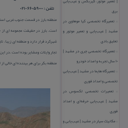
| تعمیر موتور، گیربكس و عیب‌یابی
تلفن : 66059000-021
برق
منطقه بارز در قسمت جنوب غربی استان
تعمیرگاه تخصصی كیا موهاوی در
::
مشهد | عیب‌یابی و تعمیر موتور و
تعلیق بادی
شهركرد قرار دارد و منطقه ای زیبا ، 
تعمیرگاه تخصصی چری در مشهد |
تجار وایلات وعشایر بوده است .در ای
::
۱۰ سال تجربه و امداد خودرو
منطقه بكر برای هر بیننده ای خالی از
تعمیرگاه هایما در مشهد | عیب‌یابی
::
تخصصی و امداد فوری
تعمیرات تخصصی لكسوس در
::
مشهد | عیب‌یابی حرفه‌ای و امداد
فوری
مكانیك سیار در مشهد | عیب‌یابی و
::