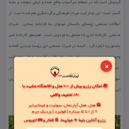
كهنسال است كه در منطقه سرآسیاب واقع شده و خیلی تنومند و سایه
گستر است . این چنار ثبت میراث فرهنگی و گردشگری هم شده است . از
امكانات صنعتی روستای باغستان میتوان به كارخانه نساجی ، شهرك
صنعتی ، كارخانه اناری كه متعلق به فردوس است ، همینطور كارخانه شیر
پاستوریزه اشاره كرد . البته در شهرك صنعتی این روستا چندین گلخانه
وجود دارد . صنایع دستی باغستان سفلی قالی و قالیچه ، توبافی ، چادرشب
×
،‌ چهار گلكی ، بقبند و پلاس سنتی است كه طرفداران بسیاری دارد . از
سوغات محلی باغستان هم می توان به نان های خوشمزه محلی ، انار شیرین
🎁 امکان رزرو بیش از 1000 هتل و اقامتگاه مشهد با
این محل ،‌رب انار ‌، ابریشم و قطیفه های محلی آن اشاره كرد .
80% تخفیف واقعی
🏨 هتل، هتل آپارتمان، سوئیت و مهمانپذیر
⭐ از 1 تا 5 ستاره | فولبرد | نزدیک حرم
رزرو آنلاین بلیط ✈️ هواپیما، 🚆 قطار و 🚌 اتوبوس