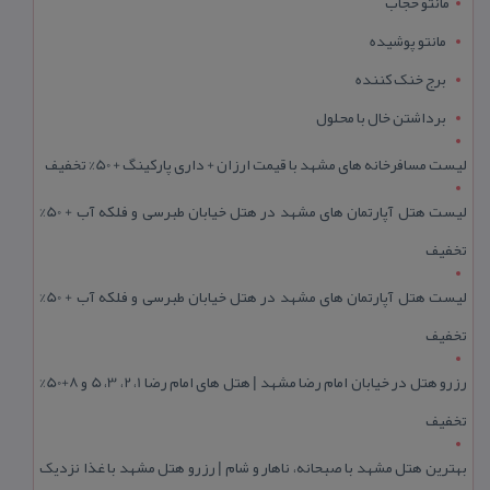
مانتو حجاب
مانتو پوشیده
برج خنک کننده
برداشتن خال با محلول
لیست مسافرخانه های مشهد با قیمت ارزان + داری پارکینگ + 50% تخفیف
لیست هتل آپارتمان های مشهد در هتل خیابان طبرسی و فلکه آب + 50%
تخفیف
لیست هتل آپارتمان های مشهد در هتل خیابان طبرسی و فلکه آب + 50%
تخفیف
رزرو هتل در خیابان امام رضا مشهد | هتل‌ های امام رضا 1، 2، 3، 5 و 8+50%
تخفیف
بهترین هتل مشهد با صبحانه، ناهار و شام | رزرو هتل مشهد با غذا نزدیک