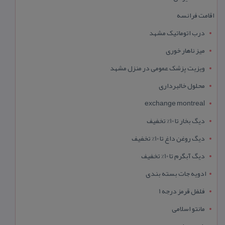
اقامت فرانسه
درب اتوماتیک مشهد
میز ناهار خوری
ویزیت پزشک عمومی در منزل مشهد
محلول خالبرداری
exchange montreal
دیگ بخار تا 10% تخفیف
دیگ روغن داغ تا 10% تخفیف
دیگ آبگرم تا 10% تخفیف
ادویه جات بسته بندی
فلفل قرمز درجه 1
مانتو اسلامی