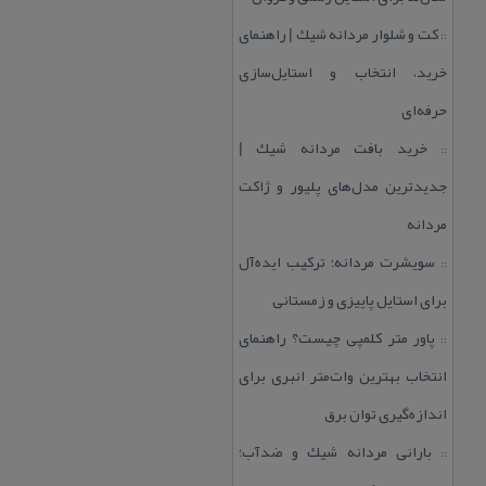
كت و شلوار مردانه شیك | راهنمای
::
خرید، انتخاب و استایل‌سازی
حرفه‌ای
خرید بافت مردانه شیك |
::
جدیدترین مدل‌های پلیور و ژاكت
مردانه
سویشرت مردانه؛ تركیب ایده‌آل
::
برای استایل پاییزی و زمستانی
پاور متر كلمپی چیست؟ راهنمای
::
انتخاب بهترین وات‌متر انبری برای
اندازه‌گیری توان برق
بارانی مردانه شیك و ضدآب؛
::