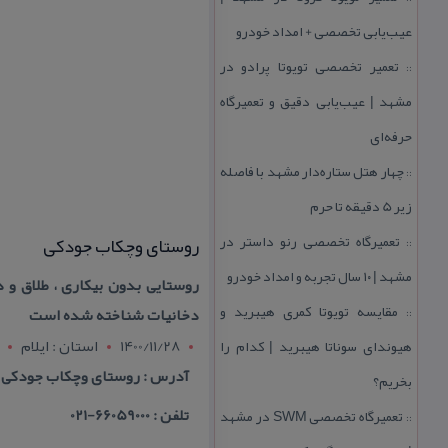
عیب‌یابی تخصصی + امداد خودرو
تعمیر تخصصی تویوتا پرادو در
::
مشهد | عیب‌یابی دقیق و تعمیرگاه
حرفه‌ای
چهار هتل‌ ستاره‌دار مشهد با فاصله
::
زیر 5 دقیقه تا حرم
تعمیرگاه تخصصی رنو داستر در
روستای وچكاب جودكی
::
مشهد | ۱۰ سال تجربه و امداد خودرو
روستایی بدون بیكاری ، طلاق و 
مقایسه تویوتا كمری هیبرید و
دخانیات شناخته شده است
::
1400/11/28
استان : ايلام
هیوندای سوناتا هیبرید | كدام را
آدرس : روستای وچكاب جودكی در ۲۲ كیلومتری مركز آب
بخریم؟
تلفن : 66059000-021
تعمیرگاه تخصصی SWM در مشهد
::