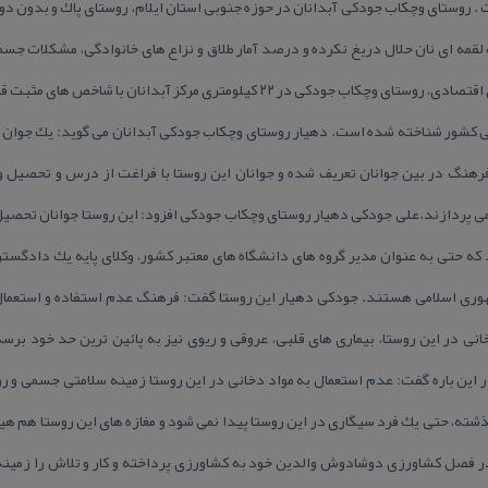
ت . روستای وچكاب جودكی آبدانان در حوزه جنوبی استان ایلام، روستای پاك و بدون 
قمه ای نان حلال دریغ نكرده و درصد آمار طلاق و نزاع های خانوادگی، مشكلات جسم
افزایش تهاجمات فرهنگی و تحریم های اقتصادی، روستای وچكاب جودكی در ۲۲ كیلومتری م
عی كشور شناخته شده است. دهیار روستای وچكاب جودكی آبدانان می گوید: یك جوان بیك
 عنوان یك فرهنگ در بین جوانان تعریف شده و جوانان این روستا با فراغت از درس و تحصی
ی پردازند.علی جودكی دهیار روستای وچكاب جودكی افزود: این روستا جوانان تحصیل 
 كه حتی به عنوان مدیر گروه های دانشگاه های معتبر كشور، وكلای پایه یك دادگست
ی اسلامی هستند. جودكی دهیار این روستا گفت: فرهنگ عدم استفاده و استعمال د
 در این روستا، بیماری های قلبی، عروقی و ریوی نیز به پائین ترین حد خود برس
این باره گفت: عدم استعمال به مواد دخانی در این روستا زمینه سلامتی جسمی و ر
ذشته، حتی یك فرد سیگاری در این روستا پیدا نمی شود و مغازه های این روستا هم ه
 فصل كشاورزی دوشادوش والدین خود به كشاورزی پرداخته و كار و تلاش را زمینه