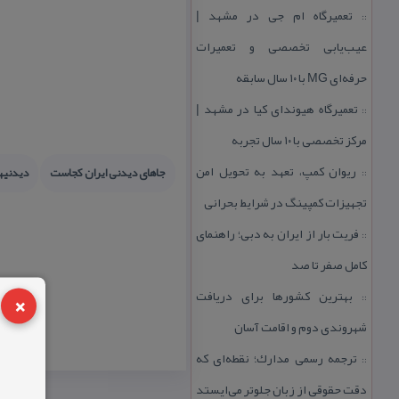
تعمیرگاه ام جی در مشهد |
::
عیب‌یابی تخصصی و تعمیرات
حرفه‌ای MG با ۱۰ سال سابقه
تعمیرگاه هیوندای كیا در مشهد |
::
مركز تخصصی با ۱۰ سال تجربه
ریوان كمپ، تعهد به تحویل امن
جاهای دیدنی ایران كجاست
دیدنیها
::
تجهیزات كمپینگ در شرایط بحرانی
فریت بار از ایران به دبی؛ راهنمای
::
كامل صفر تا صد
×
بهترین كشورها برای دریافت
::
شهروندی دوم و اقامت آسان
ترجمه رسمی مدارك؛ نقطه‌ای كه
::
دقت حقوقی از زبان جلوتر می‌ایستد