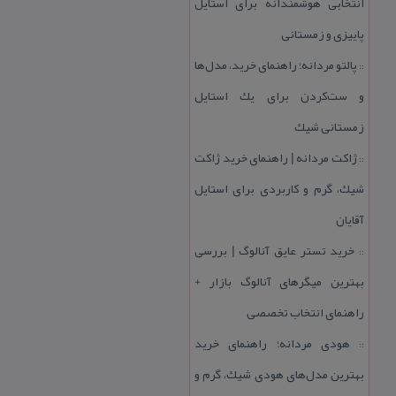
انتخابی هوشمندانه برای استایل
پاییزی و زمستانی
پالتو مردانه؛ راهنمای خرید، مدل‌ها
::
و ست‌كردن برای یك استایل
زمستانی شیك
ژاكت مردانه | راهنمای خرید ژاكت
::
شیك، گرم و كاربردی برای استایل
آقایان
خرید تستر عایق آنالوگ | بررسی
::
بهترین میگرهای آنالوگ بازار +
راهنمای انتخاب تخصصی
هودی مردانه؛ راهنمای خرید
::
بهترین مدل‌های هودی شیك، گرم و