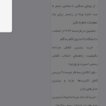
از ویلای جنگلی تا ساحلی، صفر تا
::
صد اجاره ویلا در رامسر برای یك
تعطیلات خاطره‌انگیز
تحصیل در فرانسه 2026؛ از انتخاب
::
دانشگاه تا اخذ ویزا گام به گام
خرید بهترین كفش مردانه
::
باكیفیت؛ راهنمای انتخاب كفش
رسمی، اسپرت و روزمره
پاور آنالایزر سه فاز چیست؟ بررسی
::
كامل كاربردها، مزایا و بهترین
مدل‌های بازار
خرید كت تك مردانه شیك | بهترین
::
مدل‌ها برای استایل رسمی و كژوال