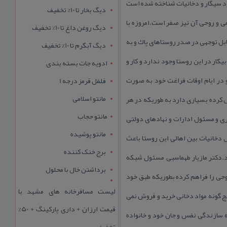
دود سیگار و دخانیات شناخته شده است
دیگ بخار تا 10% تخفیف
ی و روحی آن نیز صفر است.امروزه با
دیگ روغن داغ تا 10% تخفیف
ركز آبدانان با شاخص های مثبت قابل توجهی در صدر روستاهای پاك و به
دیگ آبگرم تا 10% تخفیف
ار در این روستا وجود ندارد و كار و
ادویه جات بسته بندی
ل و در ایام اوقات فراغت خود به صورت
فلفل قرمز درجه 1
مانتو اسلامی
كرده بسیاری دارد به طوریكه در هر
مانتو حجاب
ری و مسئول ادارات و نهادهای دولتی
مانتو پوشیده
خانیات بین اهالی این روستا باعث
برج خنک کننده
د.دكتر مازیار طهماسبی مسئول شبكه
برداشتن خال با محلول
وحی را فراهم كرده بطوریكه طبق خود
لیست مسافرخانه های مشهد با
یچ گونه مواد دخانی خرید و فروش نمی
قیمت ارزان + داری پارکینگ + 50%
 سازندگی نفس و جان خود و خانواده
تخفیف