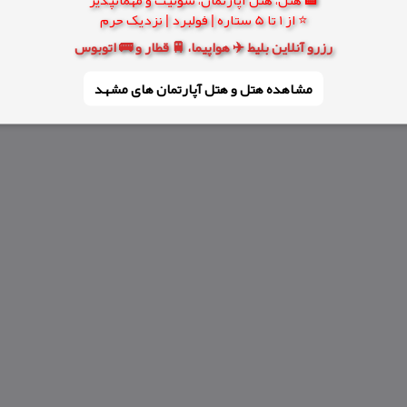
⭐ از 1 تا 5 ستاره | فولبرد | نزدیک حرم
رزرو آنلاین بلیط ✈️ هواپیما، 🚆 قطار و 🚌 اتوبوس
مشاهده هتل و هتل‌ آپارتمان های مشهد