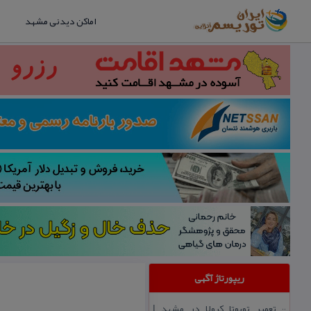
اماکن دیدنی مشهد
ریپورتاژ آگهی
تعمیر تویوتا كرولا در مشهد |
::