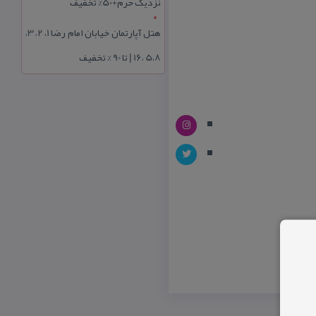
نزدیک حرم+50% تخفیف
هتل آپارتمان خیابان امام رضا 1، 2، 3،
5،8 ،16 | تا 90 % تخفیف