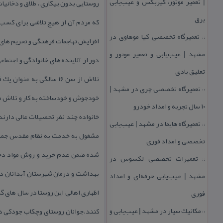
| تعمیر موتور، گیربكس و عیب‌یابی
روستایی بدون بیكاری ، طلاق و دخانیا
برق
كه مردم آن از هیچ تلاشی برای كسب ل
تعمیرگاه تخصصی كیا موهاوی در
::
مشهد | عیب‌یابی و تعمیر موتور و
دور از آلاینده های خانوادگی و اجتما
تعلیق بادی
تلاش از سن ۱۶ سالگی به
تعمیرگاه تخصصی چری در مشهد |
::
خودجوش و خودساخته به كار و تلاش م
۱۰ سال تجربه و امداد خودرو
خانواده چند نفر تحصیلات عالی دارند
تعمیرگاه هایما در مشهد | عیب‌یابی
::
مشغول به خدمت به نظام مقدس جمهور
تخصصی و امداد فوری
شده ضمن عدم خرید و روش مواد دخانی
تعمیرات تخصصی لكسوس در
::
بهداشت و درمان شهرستان آبدانان در 
مشهد | عیب‌یابی حرفه‌ای و امداد
اظهاری اهالی این روستا در سال های گ
فوری
مكانیك سیار در مشهد | عیب‌یابی و
كنند.جوانان روستای وچكاب جودكی در
::