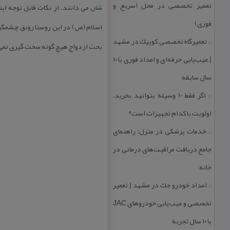
تعمیر تخصصی در محل (سریع و
شان می دانند. از نكات قابل توجه ای
فوری)
اسلام (ص) در این روستا رونق چشمگیری
تعمیرگاه تخصصی كوییك در مشهد
::
بحث ازدواج هیچ گونه سخت گیری نمی ك
| عیب‌یابی حرفه‌ای و امداد فوری با ۱۰
سال سابقه
اگر فقط 10 وسیله بتوانید بخرید،
::
اولویت با كدام تجهیزات است؟
خدمات پزشكی در منزل؛ راهنمای
::
جامع دریافت مراقبت‌های درمانی در
خانه
امداد خودرو جك در مشهد | تعمیر
::
تخصصی و عیب‌یابی خودروهای JAC
با ۱۰ سال تجربه