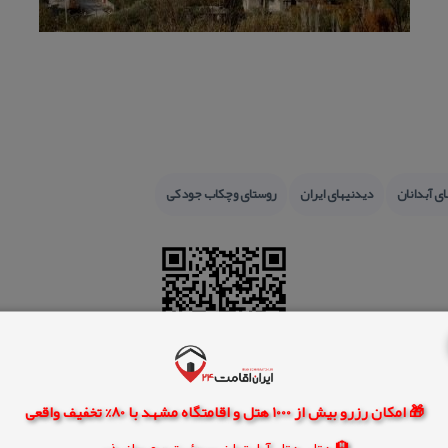
ی آبدانان
دیدنیهای ایران
روستای وچكاب جودكی
🎁 امکان رزرو بیش از 1000 هتل و اقامتگاه مشهد با 80% تخفیف واقعی
🏨 هتل، هتل آپارتمان، سوئیت و مهمانپذیر