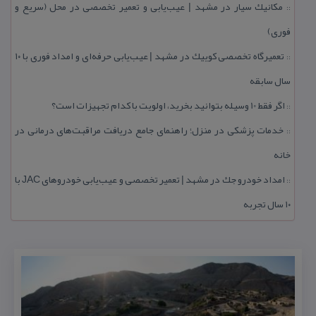
مكانیك سیار در مشهد | عیب‌یابی و تعمیر تخصصی در محل (سریع و
::
فوری)
تعمیرگاه تخصصی كوییك در مشهد | عیب‌یابی حرفه‌ای و امداد فوری با ۱۰
::
سال سابقه
اگر فقط 10 وسیله بتوانید بخرید، اولویت با كدام تجهیزات است؟
::
خدمات پزشكی در منزل؛ راهنمای جامع دریافت مراقبت‌های درمانی در
::
خانه
امداد خودرو جك در مشهد | تعمیر تخصصی و عیب‌یابی خودروهای JAC با
::
۱۰ سال تجربه