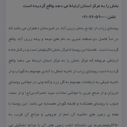
بخش را به مركز استان ارتباط می دهد واقع گردیده است
تلفن : 66059000-021
روستای زراب از توابع بخش زرین آباد در شهرستان دهلران می باشد كه
در حدّ فاصل دو منطقه شهری به نام های میمه و پهله زرین آباد واقع
گردیده است . فاصله این روستا تا مركز بخش ۱۱كیلومتر است و در كنار جاده
ارتباطی مربوطه كه مركز بخش را به مركز استان ارتباط می دهد واقع
گردیده است.روستای زراب از ناحیه شمال با آبادی موسوم به گوراب و از
ناحیه شرقی به ارتفاعات موسوم به گل زرد و كله ونی در حواشی روستای
خربزان و از ضلع غربی با حواشی سادات سید ناصرالدین(ع) و از سمت
جنوب با روستای هفتكده و طایفه گوران همسایه می باشد .این روستا با
همه ی زمین های حاشیه آن اعم از مزروعی و مراتع آن قریب به
۲۵۰كیلومترمربع می باشدكه اغلب زمین های آن را مراتع تشكیل می