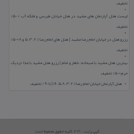
تخفیف
لیست هتل آپارتمان های مشهد در هتل خیابان طبرسی و فلکه آب + 50%
تخفیف
رزرو هتل در خیابان امام رضا مشهد | هتل‌ های امام رضا 1، 2، 3، 5 و 8+50%
تخفیف
بهترین هتل مشهد با صبحانه، ناهار و شام | رزرو هتل مشهد با غذا نزدیک
حرم+50% تخفیف
هتل آپارتمان خیابان امام رضا 1، 2، 3، 5،8 ،16 | تا 90 % تخفیف
کپی رایت © 2021. کلیه حقوق محفوظ است