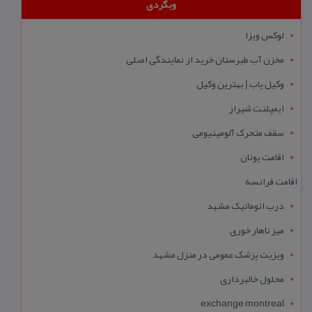
وبگردی
لوکس ویزا
مخزن آب طبرستان خرید از نمایندگی اصلی
وکیل یاب | بهترین وکیل
ایمپلنت شیراز
سقف متحرک آلومینیومی
اقامت یونان
اقامت فرانسه
درب اتوماتیک مشهد
میز ناهار خوری
ویزیت پزشک عمومی در منزل مشهد
محلول خالبرداری
exchange montreal