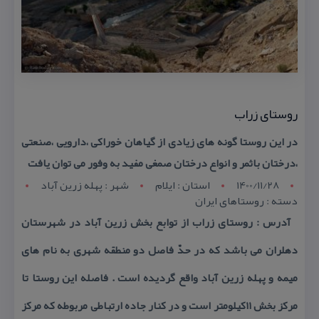
روستای زراب
در این روستا گونه های زیادی از گیاهان خوراكی ،دارویی ،صنعتی
،درختان باثمر و انواع درختان صمغی مفید به وفور می توان یافت
1400/11/28
استان : ايلام
شهر : پهله زرین آباد
دسته : روستاهای ایران
آدرس : روستای زراب از توابع بخش زرین آباد در شهرستان
دهلران می باشد كه در حدّ فاصل دو منطقه شهری به نام های
میمه و پهله زرین آباد واقع گردیده است . فاصله این روستا تا
مركز بخش ۱۱كیلومتر است و در كنار جاده ارتباطی مربوطه كه مركز