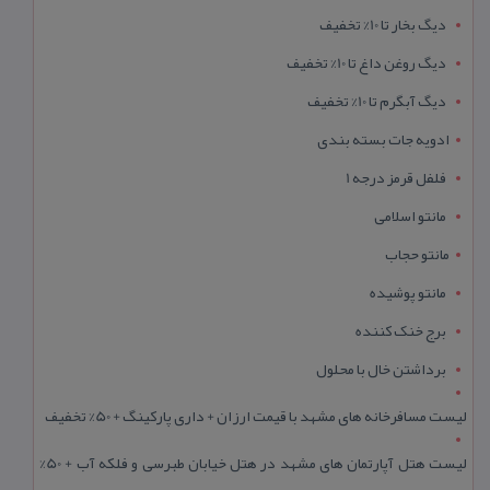
دیگ بخار تا 10% تخفیف
دیگ روغن داغ تا 10% تخفیف
دیگ آبگرم تا 10% تخفیف
ادویه جات بسته بندی
فلفل قرمز درجه 1
مانتو اسلامی
مانتو حجاب
مانتو پوشیده
برج خنک کننده
برداشتن خال با محلول
لیست مسافرخانه های مشهد با قیمت ارزان + داری پارکینگ + 50% تخفیف
لیست هتل آپارتمان های مشهد در هتل خیابان طبرسی و فلکه آب + 50%