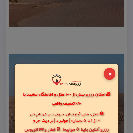
×
🎁 امکان رزرو بیش از 1000 هتل و اقامتگاه مشهد با
80% تخفیف واقعی
🏨 هتل، هتل آپارتمان، سوئیت و مهمانپذیر
⭐ از 1 تا 5 ستاره | فولبرد | نزدیک حرم
رزرو آنلاین بلیط ✈️ هواپیما، 🚆 قطار و 🚌 اتوبوس