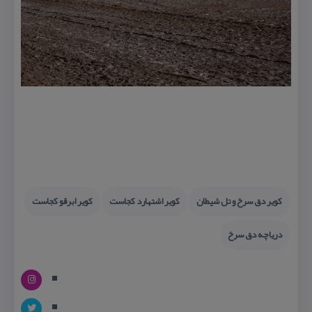
كویر دق سرخ و تل شیطان
كویر اشتهارد كجاست
كویر ابرقو كجاست
دریاچه دق سرخ