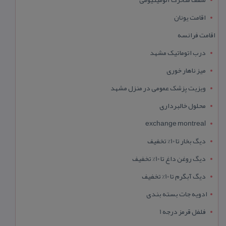
اقامت یونان
اقامت فرانسه
درب اتوماتیک مشهد
میز ناهار خوری
ویزیت پزشک عمومی در منزل مشهد
محلول خالبرداری
exchange montreal
دیگ بخار تا 10% تخفیف
دیگ روغن داغ تا 10% تخفیف
دیگ آبگرم تا 10% تخفیف
ادویه جات بسته بندی
فلفل قرمز درجه 1