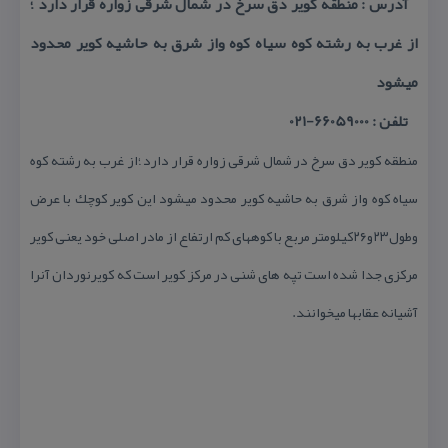
آدرس : منطقه كویر دق سرخ در شمال شرقی زواره قرار دارد ؛
از غرب به رشته كوه سیاه كوه واز شرق به حاشیه كویر محدود
میشود
تلفن : 66059000-021
منطقه كویر دق سرخ در شمال شرقی زواره قرار دارد ؛از غرب به رشته كوه
سیاه كوه واز شرق به حاشیه كویر محدود میشود این كویر كوچك با عرض
وطول۲۳و۲۶كیلومتر مربع با كوههای كم ارتفاع از مادر اصلی خود یعنی كویر
مركزی جدا شده است تپه های شنی در مركز كویر است كه كویرنوردان آنرا
آشیانه عقابها میخوانند.