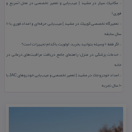
مكانیك سیار در مشهد | عیب‌یابی و تعمیر تخصصی در محل (سریع و
::
فوری)
تعمیرگاه تخصصی كوییك در مشهد | عیب‌یابی حرفه‌ای و امداد فوری با ۱۰
::
سال سابقه
اگر فقط 10 وسیله بتوانید بخرید، اولویت با كدام تجهیزات است؟
::
خدمات پزشكی در منزل؛ راهنمای جامع دریافت مراقبت‌های درمانی در
::
خانه
امداد خودرو جك در مشهد | تعمیر تخصصی و عیب‌یابی خودروهای JAC با
::
۱۰ سال تجربه