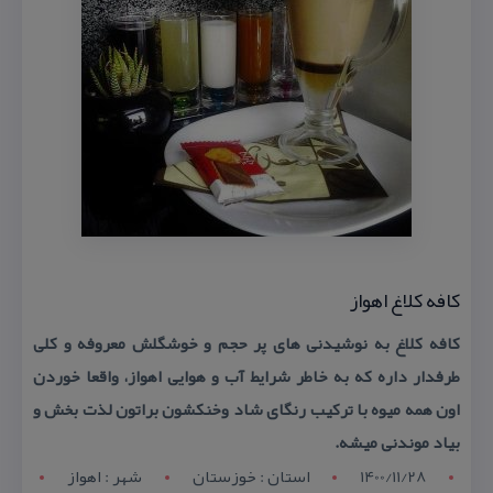
كافه كلاغ اهواز
كافه كلاغ به نوشیدنی های پر حجم و خوشگلش معروفه و كلی
طرفدار داره كه به خاطر شرایط آب و هوایی اهواز، واقعا خوردن
اون همه میوه با تركیب رنگای شاد وخنكشون براتون لذت بخش و
بیاد موندنی میشه.
1400/11/28
استان : خوزستان
شهر : اهواز