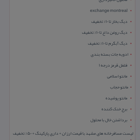
exchange montreal
دیگ بخار تا 10% تخفیف
دیگ روغن داغ تا 10% تخفیف
دیگ آبگرم تا 10% تخفیف
ادویه جات بسته بندی
فلفل قرمز درجه 1
مانتو اسلامی
مانتو حجاب
مانتو پوشیده
برج خنک کننده
برداشتن خال با محلول
لیست مسافرخانه های مشهد با قیمت ارزان + داری پارکینگ + 50% تخفیف