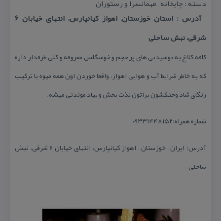
دسته : چایخانه , مهمانسرا و رستوران
آدرس : استان خوزستان, اهواز كیانپارس، انتهای خیابان ۶
شرقی، نبش ساحلی
كافه كلاغ به نوشیدنی های پر حجم و خوشگلش معروفه و كلی طرفدار داره
كه به خاطر شرایط آب و هوایی اهواز، واقعا خوردن اون همه میوه با تركیب
رنگای شاد وخنكشون براتون لذت بخش و بیاد موندنی میشه.
شماره همراه:۰۹۳۳۱۴۴۸۱۵۲
آدرس: ایران – خوزستان – اهواز كیانپارس، انتهای خیابان ۶ شرقی، نبش
ساحلی