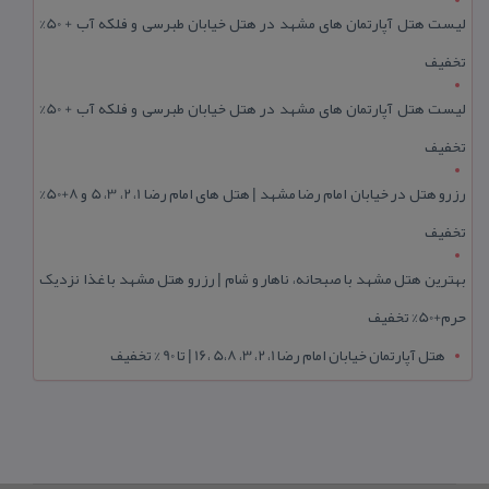
لیست هتل آپارتمان های مشهد در هتل خیابان طبرسی و فلکه آب + 50%
تخفیف
لیست هتل آپارتمان های مشهد در هتل خیابان طبرسی و فلکه آب + 50%
تخفیف
رزرو هتل در خیابان امام رضا مشهد | هتل‌ های امام رضا 1، 2، 3، 5 و 8+50%
تخفیف
بهترین هتل مشهد با صبحانه، ناهار و شام | رزرو هتل مشهد با غذا نزدیک
حرم+50% تخفیف
هتل آپارتمان خیابان امام رضا 1، 2، 3، 5،8 ،16 | تا 90 % تخفیف