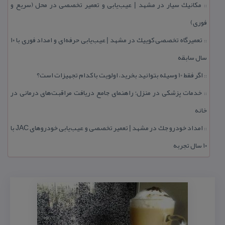
مكانیك سیار در مشهد | عیب‌یابی و تعمیر تخصصی در محل (سریع و
::
فوری)
تعمیرگاه تخصصی كوییك در مشهد | عیب‌یابی حرفه‌ای و امداد فوری با ۱۰
::
سال سابقه
اگر فقط 10 وسیله بتوانید بخرید، اولویت با كدام تجهیزات است؟
::
خدمات پزشكی در منزل؛ راهنمای جامع دریافت مراقبت‌های درمانی در
::
خانه
امداد خودرو جك در مشهد | تعمیر تخصصی و عیب‌یابی خودروهای JAC با
::
۱۰ سال تجربه