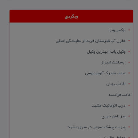
وبگردی
لوکس ویزا
مخزن آب طبرستان خرید از نمایندگی اصلی
وکیل یاب | بهترین وکیل
ایمپلنت شیراز
سقف متحرک آلومینیومی
اقامت یونان
اقامت فرانسه
درب اتوماتیک مشهد
میز ناهار خوری
ویزیت پزشک عمومی در منزل مشهد
محلول خالبرداری