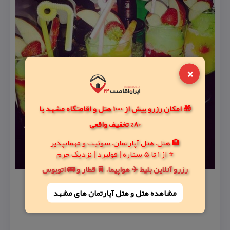
×
🎁 امکان رزرو بیش از 1000 هتل و اقامتگاه مشهد با
80% تخفیف واقعی
🏨 هتل، هتل آپارتمان، سوئیت و مهمانپذیر
⭐ از 1 تا 5 ستاره | فولبرد | نزدیک حرم
رزرو آنلاین بلیط ✈️ هواپیما، 🚆 قطار و 🚌 اتوبوس
مشاهده هتل و هتل‌ آپارتمان های مشهد