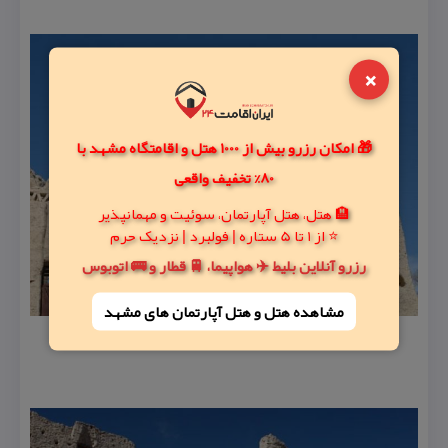
×
🎁 امکان رزرو بیش از 1000 هتل و اقامتگاه مشهد با
80% تخفیف واقعی
🏨 هتل، هتل آپارتمان، سوئیت و مهمانپذیر
⭐ از 1 تا 5 ستاره | فولبرد | نزدیک حرم
رزرو آنلاین بلیط ✈️ هواپیما، 🚆 قطار و 🚌 اتوبوس
مشاهده هتل و هتل‌ آپارتمان های مشهد