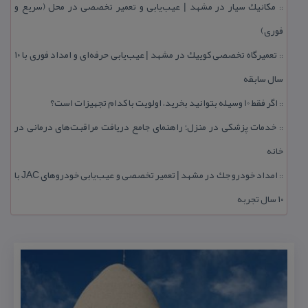
مكانیك سیار در مشهد | عیب‌یابی و تعمیر تخصصی در محل (سریع و
::
فوری)
تعمیرگاه تخصصی كوییك در مشهد | عیب‌یابی حرفه‌ای و امداد فوری با ۱۰
::
سال سابقه
اگر فقط 10 وسیله بتوانید بخرید، اولویت با كدام تجهیزات است؟
::
خدمات پزشكی در منزل؛ راهنمای جامع دریافت مراقبت‌های درمانی در
::
خانه
امداد خودرو جك در مشهد | تعمیر تخصصی و عیب‌یابی خودروهای JAC با
::
۱۰ سال تجربه