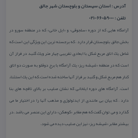
آدرس : استان سیستان و بلوچستان شهر جالق
تلفن : 66059000-021
آرامگاه هایی كه از دوره «سلجوقی» و «ایل خانی» كه در منطقه سورو در
بخش جالق بلوچستان قرار دارد ، كه برجسته ترین این ویژگی این است كه
شامل یك اتاق مربع شكل با ابعادی تقریبی چهار متر ویك گنبد در فراز آن
است كه در منطقه «شیشه ریز» یك آرامگاه با برج دوقلو به صورت دو اتاق
كنار هم مربع شكل و گنبد بر فراز آنها ساخته شده است.كه این یك استثناء
است. آرامگاه های دوره ایلخانی كه نشان صلیب بر بالای تاقچه های بنا
دارد ، كه بیان بی مانندی از ایدئولوژی و مذهب آنها را در اختیار ما می
گذارد و می توان گفت كه هم مقابر «كوهكن» دارای این عنصر می باشد .در
بیشتر مقابر «شیشه ریز» نیز این صلیب دیده می شود.