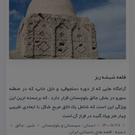
قلعه شیشه ریز
آرامگاه هایی كه از دوره «سلجوقی» و «ایل خانی» كه در منطقه
سورو در بخش جالق بلوچستان قرار دارد ، كه برجسته ترین این
ویژگی این است كه شامل یك اتاق مربع شكل با ابعادی تقریبی
چهار متر ویك گنبد در فراز آن است
1400/11/27
استان : سيستان و بلوچستان
شهر : جالق
دسته : قلعه های باستانی ایران