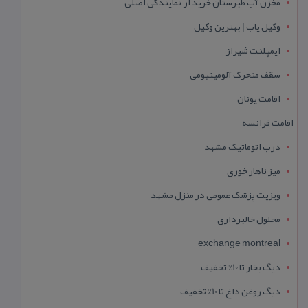
مخزن آب طبرستان خرید از نمایندگی اصلی
وکیل یاب | بهترین وکیل
ایمپلنت شیراز
سقف متحرک آلومینیومی
اقامت یونان
اقامت فرانسه
درب اتوماتیک مشهد
میز ناهار خوری
ویزیت پزشک عمومی در منزل مشهد
محلول خالبرداری
exchange montreal
دیگ بخار تا 10% تخفیف
دیگ روغن داغ تا 10% تخفیف