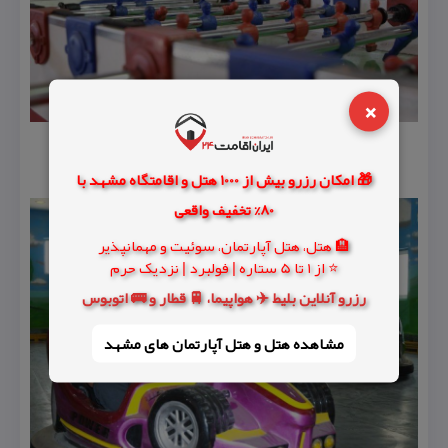
×
🎁 امکان رزرو بیش از 1000 هتل و اقامتگاه مشهد با
80% تخفیف واقعی
🏨 هتل، هتل آپارتمان، سوئیت و مهمانپذیر
⭐ از 1 تا 5 ستاره | فولبرد | نزدیک حرم
رزرو آنلاین بلیط ✈️ هواپیما، 🚆 قطار و 🚌 اتوبوس
مشاهده هتل و هتل‌ آپارتمان های مشهد