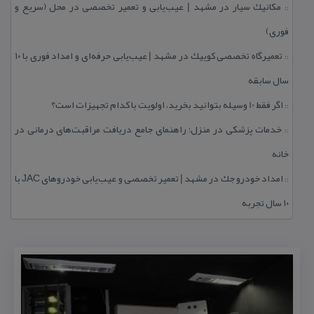
مكانیك سیار در مشهد | عیب‌یابی و تعمیر تخصصی در محل (سریع و
::
فوری)
تعمیرگاه تخصصی كوییك در مشهد | عیب‌یابی حرفه‌ای و امداد فوری با ۱۰
::
سال سابقه
اگر فقط 10 وسیله بتوانید بخرید، اولویت با كدام تجهیزات است؟
::
خدمات پزشكی در منزل؛ راهنمای جامع دریافت مراقبت‌های درمانی در
::
خانه
امداد خودرو جك در مشهد | تعمیر تخصصی و عیب‌یابی خودروهای JAC با
::
۱۰ سال تجربه