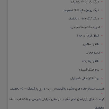
دیگ بخار تا 10% تخفیف
دیگ روغن داغ تا 10% تخفیف
دیگ آبگرم تا 10% تخفیف
ادویه جات بسته بندی
فلفل قرمز درجه 1
مانتو اسلامی
مانتو حجاب
مانتو پوشیده
برج خنک کننده
برداشتن خال با محلول
لیست مسافرخانه های مشهد با قیمت ارزان + داری پارکینگ + 50% تخفیف
لیست هتل آپارتمان های مشهد در هتل خیابان طبرسی و فلکه آب + 50%
تخفیف