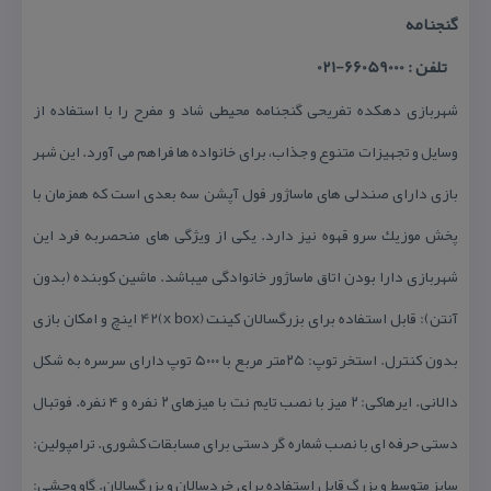
گنجنامه
تلفن : 66059000-021
شهربازی دهكده تفریحی گنجنامه محیطی شاد و مفرح را با استفاده از
وسایل و تجهیزات متنوع و جذاب، برای خانواده ها فراهم می آورد. این شهر
بازی دارای صندلی های ماساژور فول آپشن سه بعدی است كه همزمان با
پخش موزیك سرو قهوه نیز دارد. یكی از ویژگی های منحصربه فرد این
شهربازی دارا بودن اتاق ماساژور خانوادگی میباشد. ماشین كوبنده (بدون
آنتن): قابل استفاده برای بزرگسالان كینت (x box)42 اینچ و امكان بازی
بدون كنترل. استخر توپ: ۲۵متر مربع با ۵۰۰۰ توپ دارای سرسره به شكل
دالانی. ایرهاكی: ۲ میز با نصب تایم نت با میزهای ۲ نفره و ۴ نفره. فوتبال
دستی حرفه ای با نصب شماره گر دستی برای مسابقات كشوری. ترامپولین:
سایز متوسط و بزرگ قابل استفاده برای خردسالان و بزرگسالان. گاو وحشی: