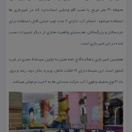
محوطه ۳۰ متر مربع با نصب گاو وحشی استاندارد كه در شهربازی ها
استفاده میشود. استخر آب: دارای ۲ عدد توپ حبابی قابل استفاده برای
خردسالان و بزرگسالان. هدستهای واقعیت مجازی از دیگر تجهیزات نصب
شده در این شهر بازی است.
همچنین شهر بازی دهكده گنج نامه مجهز به اولین سینما ۵ بعدی در غرب
كشور است، این سینما دارای ۱۶ افكت شامل: ویبره، بخار، دود، رعد و برق،
باد (۲نوع ضعیف و قوی)، آب، حركت صندلی ها به ۶ جهت و موش میباشد.