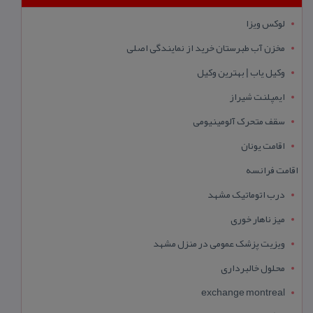
لوکس ویزا
مخزن آب طبرستان خرید از نمایندگی اصلی
وکیل یاب | بهترین وکیل
ایمپلنت شیراز
سقف متحرک آلومینیومی
اقامت یونان
اقامت فرانسه
درب اتوماتیک مشهد
میز ناهار خوری
ویزیت پزشک عمومی در منزل مشهد
محلول خالبرداری
exchange montreal