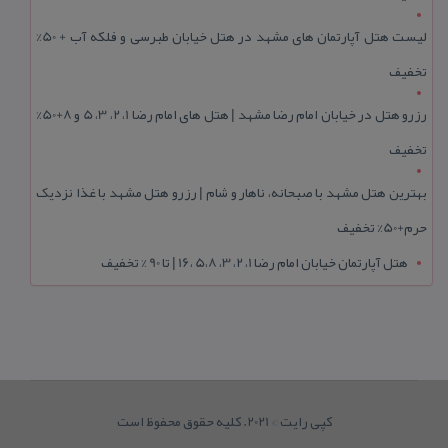
لیست هتل آپارتمان های مشهد در هتل خیابان طبرسی و فلکه آب + 50%
تخفیف
رزرو هتل در خیابان امام رضا مشهد | هتل‌ های امام رضا 1، 2، 3، 5 و 8+50%
تخفیف
بهترین هتل مشهد با صبحانه، ناهار و شام | رزرو هتل مشهد با غذا نزدیک
حرم+50% تخفیف
هتل آپارتمان خیابان امام رضا 1، 2، 3، 5،8 ،16 | تا 90 % تخفیف
کپی رایت © 2021. کلیه حقوق محفوظ است