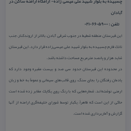
چسبیده به بلوار شهید علی عیسی‌ زاده- آرامگاه‌ ارامنه ساكن در
آبادان
تلفن : 66059000-021
این قبرستان منطقه شطیط در جنوب شرقی آبادن، بالاتر از اروندكنار، جنب
تانك فارم چسبیده به بلوار شهید علی عیسی‌زاده قرار دارد. این قبرستان
شاید هزار و پانصد مترمربع مساحت داشته باشد.
در محدوده این قبرستان حدود سی صد و بیست مقبره وجود دارد كه
یادمان رفتگان را بجای سنگ، روی قالب‌های سیمانی و عموماً به خط و زبان
ارمنی نوشته‌‌اند. شماره‌هایی كه با رنگ روی یكایك مقابر زده شده است
حاكی از این است كه ظاهراً، یكبار توسط شورای خلیفه‌گری ارامنه از آنها
گزارش و آماربرداری شده است.