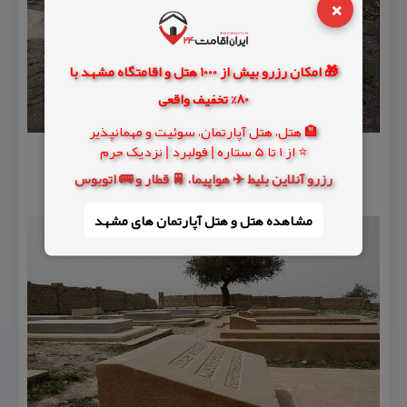
×
🎁 امکان رزرو بیش از 1000 هتل و اقامتگاه مشهد با
80% تخفیف واقعی
🏨 هتل، هتل آپارتمان، سوئیت و مهمانپذیر
⭐ از 1 تا 5 ستاره | فولبرد | نزدیک حرم
رزرو آنلاین بلیط ✈️ هواپیما، 🚆 قطار و 🚌 اتوبوس
مشاهده هتل و هتل‌ آپارتمان های مشهد