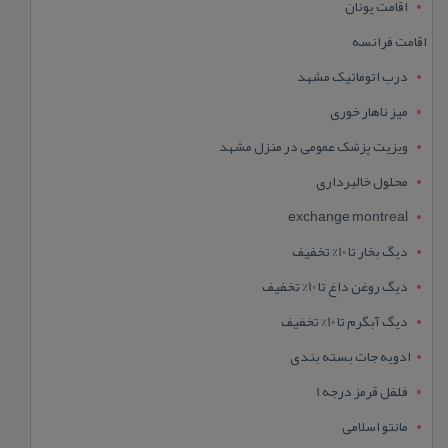
اقامت یونان
اقامت فرانسه
درب اتوماتیک مشهد
میز ناهار خوری
ویزیت پزشک عمومی در منزل مشهد
محلول خالبرداری
exchange montreal
دیگ بخار تا 10% تخفیف
دیگ روغن داغ تا 10% تخفیف
دیگ آبگرم تا 10% تخفیف
ادویه جات بسته بندی
فلفل قرمز درجه 1
مانتو اسلامی