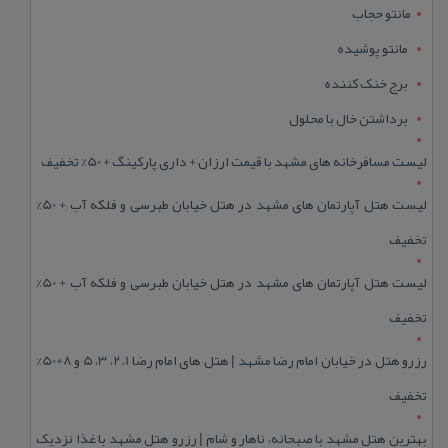
مانتو حجاب
مانتو پوشیده
برج خنک کننده
برداشتن خال با محلول
لیست مسافرخانه های مشهد با قیمت ارزان + داری پارکینگ + 50% تخفیف
لیست هتل آپارتمان های مشهد در هتل خیابان طبرسی و فلکه آب + 50%
تخفیف
لیست هتل آپارتمان های مشهد در هتل خیابان طبرسی و فلکه آب + 50%
تخفیف
رزرو هتل در خیابان امام رضا مشهد | هتل‌ های امام رضا 1، 2، 3، 5 و 8+50%
تخفیف
بهترین هتل مشهد با صبحانه، ناهار و شام | رزرو هتل مشهد با غذا نزدیک