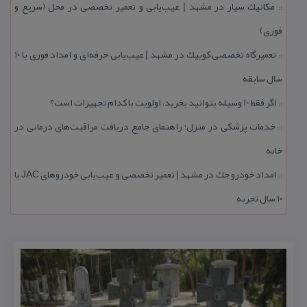
مكانیك سیار در مشهد | عیب‌یابی و تعمیر تخصصی در محل (سریع و
::
فوری)
تعمیرگاه تخصصی كوییك در مشهد | عیب‌یابی حرفه‌ای و امداد فوری با ۱۰
::
سال سابقه
اگر فقط 10 وسیله بتوانید بخرید، اولویت با كدام تجهیزات است؟
::
خدمات پزشكی در منزل؛ راهنمای جامع دریافت مراقبت‌های درمانی در
::
خانه
امداد خودرو جك در مشهد | تعمیر تخصصی و عیب‌یابی خودروهای JAC با
::
۱۰ سال تجربه