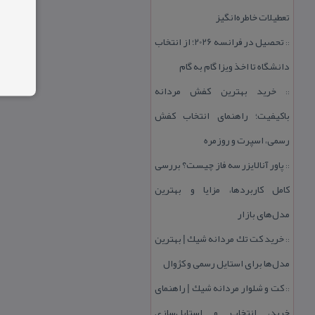
تعطیلات خاطره‌انگیز
تحصیل در فرانسه 2026؛ از انتخاب
::
دانشگاه تا اخذ ویزا گام به گام
خرید بهترین كفش مردانه
::
باكیفیت؛ راهنمای انتخاب كفش
رسمی، اسپرت و روزمره
پاور آنالایزر سه فاز چیست؟ بررسی
::
كامل كاربردها، مزایا و بهترین
مدل‌های بازار
خرید كت تك مردانه شیك | بهترین
::
مدل‌ها برای استایل رسمی و كژوال
كت و شلوار مردانه شیك | راهنمای
::
خرید، انتخاب و استایل‌سازی