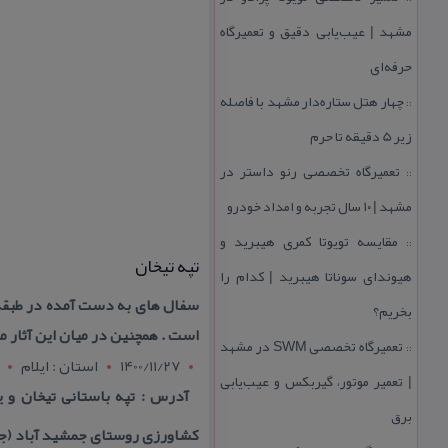
مشهد | عیب‌یابی دقیق و تعمیرگاه
حرفه‌ای
چهار هتل‌ ستاره‌دار مشهد با فاصله
::
زیر 5 دقیقه تا حرم
تعمیرگاه تخصصی رنو داستر در
::
مشهد | ۱۰ سال تجربه و امداد خودرو
مقایسه تویوتا كمری هیبرید و
::
تپه تیخان
هیوندای سوناتا هیبرید | كدام را
سفال های به دست آمده در طبقه ا
بخریم؟
است . همچنین در میان این آثار
تعمیرگاه تخصصی SWM در مشهد
::
1400/11/27
استان : ايلام
| تعمیر موتور، گیربكس و عیب‌یابی
برق
كشاورزی روستای جمشید آباد (جه