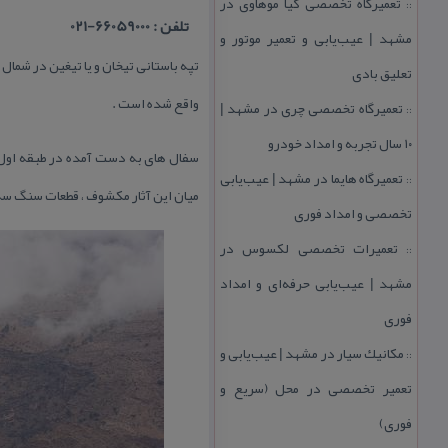
تعمیرگاه تخصصی كیا موهاوی در
::
تلفن : 66059000-021
مشهد | عیب‌یابی و تعمیر موتور و
تعلیق بادی
واقع شده است .
تعمیرگاه تخصصی چری در مشهد |
::
۱۰ سال تجربه و امداد خودرو
سفال های به دست آمده در طبقه اول ا
تعمیرگاه هایما در مشهد | عیب‌یابی
::
میان این آثار مكشوف ، قطعات سنگ سه
تخصصی و امداد فوری
تعمیرات تخصصی لكسوس در
::
مشهد | عیب‌یابی حرفه‌ای و امداد
فوری
مكانیك سیار در مشهد | عیب‌یابی و
::
تعمیر تخصصی در محل (سریع و
فوری)