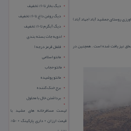
دیگ بخار تا 10% تخفیف
دیگ روغن داغ تا 10% تخفیف
یمره ، در میان اراضی كشاورزی روستای جمشید آباد (جهاد آباد)
دیگ آبگرم تا 10% تخفیف
ادویه جات بسته بندی
خماق نیز یافت شده است . همچنین در
فلفل قرمز درجه 1
مانتو اسلامی
مانتو حجاب
مانتو پوشیده
برج خنک کننده
برداشتن خال با محلول
لیست مسافرخانه های مشهد با
قیمت ارزان + داری پارکینگ + 50%
تخفیف