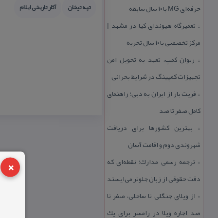
تپه تیخان
آثار تاریخی ایلام
حرفه‌ای MG با ۱۰ سال سابقه
تعمیرگاه هیوندای كیا در مشهد |
::
مركز تخصصی با ۱۰ سال تجربه
ریوان كمپ، تعهد به تحویل امن
::
تجهیزات كمپینگ در شرایط بحرانی
فریت بار از ایران به دبی؛ راهنمای
::
كامل صفر تا صد
بهترین كشورها برای دریافت
::
شهروندی دوم و اقامت آسان
×
ترجمه رسمی مدارك؛ نقطه‌ای كه
::
دقت حقوقی از زبان جلوتر می‌ایستد
از ویلای جنگلی تا ساحلی، صفر تا
::
صد اجاره ویلا در رامسر برای یك