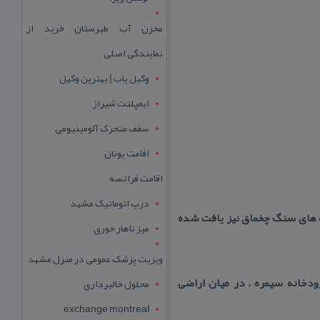
مخزن آب طبرستان خرید از
نمایندگی اصلی
وکیل یاب | بهترین وکیل
ایمپلنت شیراز
سقف متحرک آلومینیومی
اقامت یونان
اقامت فرانسه
درب اتوماتیک مشهد
غه های سنگ چخماق نیز یافت شده
میز ناهار خوری
ویزیت پزشک عمومی در منزل مشهد
شهر و به فاصلة ۲ كیلومتری كرانه راست رودخانه سیمره ، در میان اراضی
محلول خالبرداری
exchange montreal