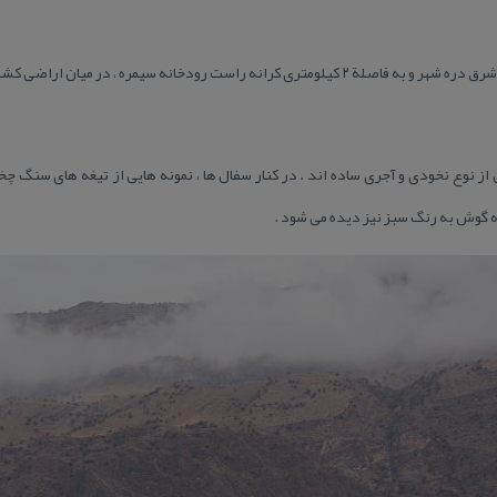
تپه باستانی تیخان و یا تیغین در شمال شرق دره شهر و به فاصلة ۲ كیلومتری كرانه راست رودخانه س
ز نوع نخودی و آجری ساده اند . در كنار سفال ها ، نمونه هایی از تیغه های سنگ چ
 گوش به رنگ سبز نیز دیده می شود .