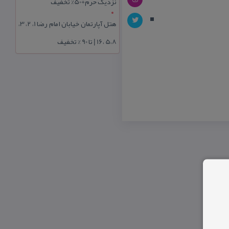
نزدیک حرم+50% تخفیف
هتل آپارتمان خیابان امام رضا 1، 2، 3،
5،8 ،16 | تا 90 % تخفیف