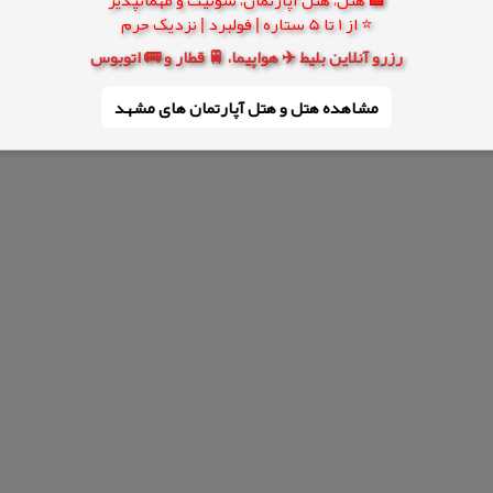
⭐ از 1 تا 5 ستاره | فولبرد | نزدیک حرم
رزرو آنلاین بلیط ✈️ هواپیما، 🚆 قطار و 🚌 اتوبوس
مشاهده هتل و هتل‌ آپارتمان های مشهد