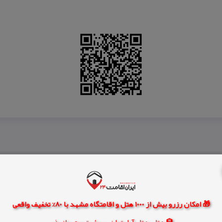
🎁 امکان رزرو بیش از 1000 هتل و اقامتگاه مشهد با 80% تخفیف واقعی
🏨 هتل، هتل آپارتمان، سوئیت و مهمانپذیر