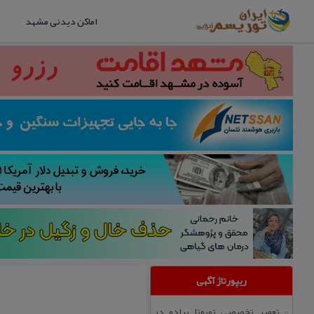
اماکن دیدنی مشهد
ریپورتاژ آگهی
تعمیر تخصصی تویوتا پرادو در
::