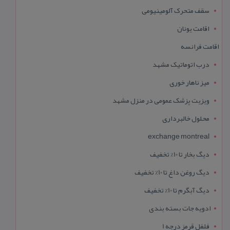
سقف متحرک آلومینیومی
اقامت یونان
اقامت فرانسه
درب اتوماتیک مشهد
میز ناهار خوری
ویزیت پزشک عمومی در منزل مشهد
محلول خالبرداری
exchange montreal
دیگ بخار تا 10% تخفیف
دیگ روغن داغ تا 10% تخفیف
دیگ آبگرم تا 10% تخفیف
ادویه جات بسته بندی
فلفل قرمز درجه 1