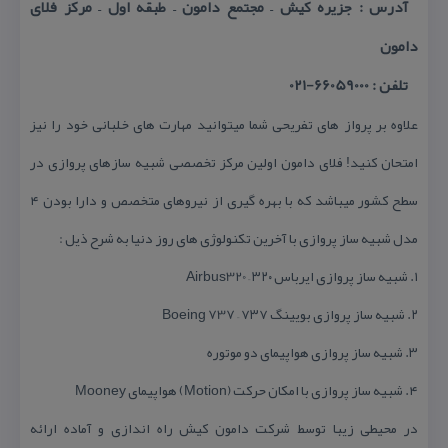
آدرس : جزیره كیش – مجتمع دامون – طبقه اول – مركز فلای
دامون
تلفن : 66059000-021
علاوه بر پرواز های تفریحی شما میتوانید مهارت های خلبانی خود را نیز
امتحان كنید! فلای دامون اولین مركز تخصصی شبیه سازهای پروازی در
سطح كشور میباشد كه با بهره گیری از نیروهای متخصص و دارا بودن ۴
مدل شبیه ساز پروازی با آخرین تكنولوژی های روز دنیا به شرح ذیل :
۱. شبیه ساز پروازی ایرباس ۳۲۰ – Airbus320
۲. شبیه ساز پروازی بویینگ ۷۳۷ – Boeing 737
۳. شبیه ساز پروازی هواپیمای دو موتوره
۴. شبیه ساز پروازی با امكان حركت (Motion) هواپیمای Mooney
در محیطی زیبا توسط شركت دامون كیش راه اندازی و آماده ارائه