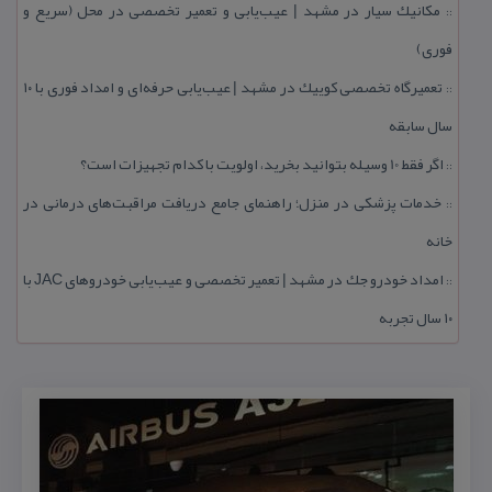
مكانیك سیار در مشهد | عیب‌یابی و تعمیر تخصصی در محل (سریع و
::
فوری)
تعمیرگاه تخصصی كوییك در مشهد | عیب‌یابی حرفه‌ای و امداد فوری با ۱۰
::
سال سابقه
اگر فقط 10 وسیله بتوانید بخرید، اولویت با كدام تجهیزات است؟
::
خدمات پزشكی در منزل؛ راهنمای جامع دریافت مراقبت‌های درمانی در
::
خانه
امداد خودرو جك در مشهد | تعمیر تخصصی و عیب‌یابی خودروهای JAC با
::
۱۰ سال تجربه