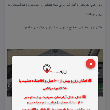
پروازهای تفریحی و آموزشی برای شما همكاران ، دوستان و علاقمندان به
پرواز میباشد.
مكان : جزیره كیش – مجتمع دامون – طبقه اول – مركز فلای دامون
×
🎁 امکان رزرو بیش از 1000 هتل و اقامتگاه مشهد با
80% تخفیف واقعی
🏨 هتل، هتل آپارتمان، سوئیت و مهمانپذیر
⭐ از 1 تا 5 ستاره | فولبرد | نزدیک حرم
رزرو آنلاین بلیط ✈️ هواپیما، 🚆 قطار و 🚌 اتوبوس