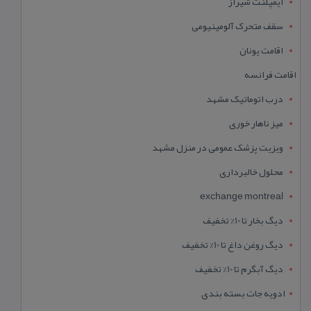
ایمپلنت شیراز
سقف متحرک آلومینیومی
اقامت یونان
اقامت فرانسه
درب اتوماتیک مشهد
میز ناهار خوری
ویزیت پزشک عمومی در منزل مشهد
محلول خالبرداری
exchange montreal
دیگ بخار تا 10% تخفیف
دیگ روغن داغ تا 10% تخفیف
دیگ آبگرم تا 10% تخفیف
ادویه جات بسته بندی