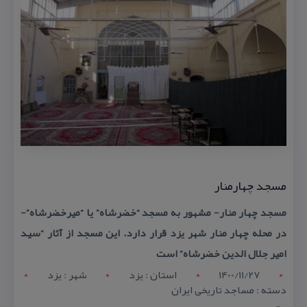
مسجد چهارمنار
مسجد چهار منار- مشهور به مسجد “خضرشاه” یا “میرخضرشاه”-
در محله چهار منار شهر یزد قرار دارد. این مسجد از آثار “سید
امیر جلال الدین خضرشاه” است
1400/11/27
استان : يزد
شهر : يزد
دسته : مساجد تاریخی ایران