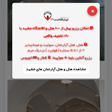
×
🎁 امکان رزرو بیش از 1000 هتل و اقامتگاه مشهد با
80% تخفیف واقعی
🏨 هتل، هتل آپارتمان، سوئیت و مهمانپذیر
⭐ از 1 تا 5 ستاره | فولبرد | نزدیک حرم
رزرو آنلاین بلیط ✈️ هواپیما، 🚆 قطار و 🚌 اتوبوس
مشاهده هتل و هتل‌ آپارتمان های مشهد