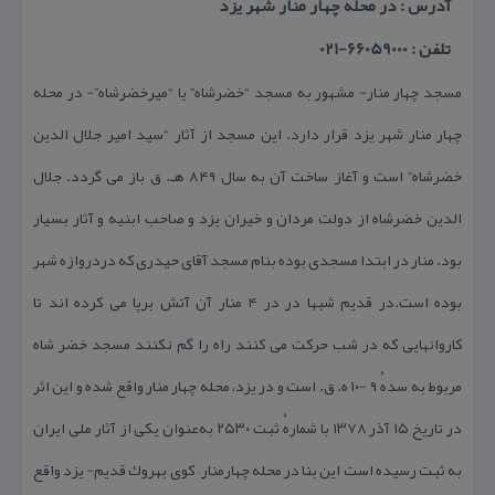
آدرس : در محله چهار منار شهر یزد
تلفن : 66059000-021
مسجد چهار منار- مشهور به مسجد “خضرشاه” یا “میرخضرشاه”- در محله
چهار منار شهر یزد قرار دارد. این مسجد از آثار “سید امیر جلال الدین
خضرشاه” است و آغاز ساخت آن به سال ۸۴۹ هـ. ق باز می گردد. جلال
الدین خضرشاه از دولت مردان و خیران یزد و صاحب ابنیه و آثار بسیار
بود. منار در ابتدا مسجدی بوده بنام مسجد آقای حیدری كه دردروازه شهر
بوده است.در قدیم شبها در در ۴ منار آن آتش برپا می كرده اند تا
كاروانهایی كه در شب حركت می كنند راه را گم نكنند مسجد خضر شاه
مربوط به سدهٔ ۹ -۱۰ ه. ق. است و در یزد، محله چهار منار واقع شده و این اثر
در تاریخ ۱۵ آذر ۱۳۷۸ با شمارهٔ ثبت ۲۵۳۰ به‌عنوان یكی از آثار ملی ایران
به ثبت رسیده است این بنا در محله چهارمنار – كوی بهروك قدیم- یزد واقع