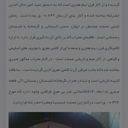
گردیده و از آثار قرن نهم هجری است كه به دستور سید امیر جلال الدین
خضرشاه ساخته شده و آغاز بنای آن سال ۸۴۹ ه-. ق بوده است . بخش
اصلی مسجد مشتمل بر ایوان، صحن تابستانی و گرمخانه یا شبستان
زمستانی است . طاقنمای محراب كه بر بالای آن بادگیری قرار دارد، با ازاره
كاشیكاری قرن نهم هجری و صفحه ای از كاشی معرق با موتیف های اسلیمی
و گیاهی، از آثار مهم و تاریخی مسجد است . در كنار محراب مذكور، منبری
ساخته شده كه جانب شرقی آن با كاشی معرق آذین گردیده است . بنا فاقد
كتیبه تاریخی است و تنها در محراب گرمخانه (شبستان زمستانی) آن، قطعه
مرمری به ابعاد ۶۰×۱۵۵سانتی متر بی هیچ ظرافتی وجود دارد كه مورخ
۱۲۹۴ ه- . ق است در كنار این مسجد حسینیه ومقبره خضر شاه قراردارد.