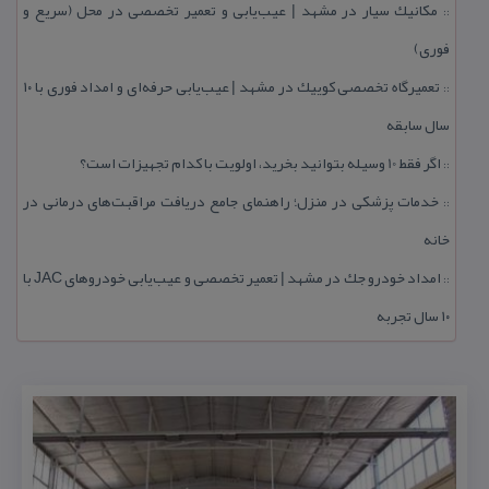
مكانیك سیار در مشهد | عیب‌یابی و تعمیر تخصصی در محل (سریع و
::
فوری)
تعمیرگاه تخصصی كوییك در مشهد | عیب‌یابی حرفه‌ای و امداد فوری با ۱۰
::
سال سابقه
اگر فقط 10 وسیله بتوانید بخرید، اولویت با كدام تجهیزات است؟
::
خدمات پزشكی در منزل؛ راهنمای جامع دریافت مراقبت‌های درمانی در
::
خانه
امداد خودرو جك در مشهد | تعمیر تخصصی و عیب‌یابی خودروهای JAC با
::
۱۰ سال تجربه