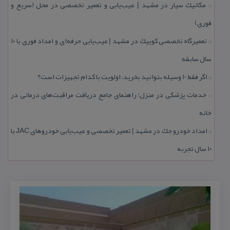
مكانیك سیار در مشهد | عیب‌یابی و تعمیر تخصصی در محل (سریع و
::
فوری)
تعمیرگاه تخصصی كوییك در مشهد | عیب‌یابی حرفه‌ای و امداد فوری با ۱۰
::
سال سابقه
اگر فقط 10 وسیله بتوانید بخرید، اولویت با كدام تجهیزات است؟
::
خدمات پزشكی در منزل؛ راهنمای جامع دریافت مراقبت‌های درمانی در
::
خانه
امداد خودرو جك در مشهد | تعمیر تخصصی و عیب‌یابی خودروهای JAC با
::
۱۰ سال تجربه