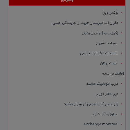
لوکس ویزا
مخزن آب طبرستان خرید از نمایندگی اصلی
وکیل یاب | بهترین وکیل
ایمپلنت شیراز
سقف متحرک آلومینیومی
اقامت یونان
اقامت فرانسه
درب اتوماتیک مشهد
میز ناهار خوری
ویزیت پزشک عمومی در منزل مشهد
محلول خالبرداری
exchange montreal