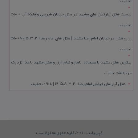
تخفیف
لیست هتل آپارتمان های مشهد در هتل خیابان طبرسی و فلکه آب + 50%
تخفیف
رزرو هتل در خیابان امام رضا مشهد | هتل‌ های امام رضا 1، 2، 3، 5 و 8+50%
تخفیف
بهترین هتل مشهد با صبحانه، ناهار و شام | رزرو هتل مشهد با غذا نزدیک
حرم+50% تخفیف
هتل آپارتمان خیابان امام رضا 1، 2، 3، 5،8 ،16 | تا 90 % تخفیف
کپی رایت © 2021. کلیه حقوق محفوظ است