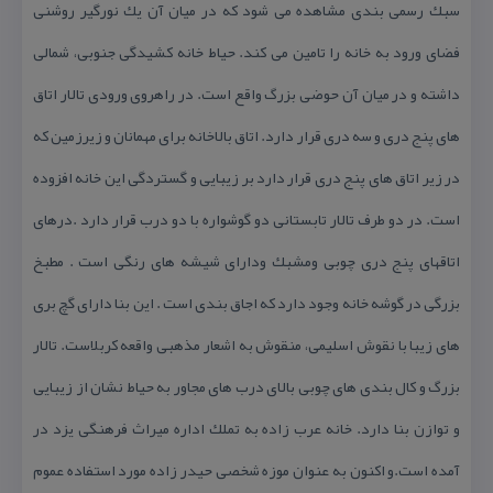
سبك رسمی بندی مشاهده می شود كه در میان آن یك نورگیر روشنی
فضای ورود به خانه را تامین می كند. حیاط خانه كشیدگی جنوبی، شمالی
داشته و در میان آن حوضی بزرگ واقع است. در راهروی ورودی تالار اتاق
های پنج دری و سه دری قرار دارد. اتاق بالاخانه برای مهمانان و زیرزمین كه
در زیر اتاق های پنج دری قرار دارد بر زیبایی و گستردگی این خانه افزوده
است. در دو طرف تالار تابستانی دو گوشواره با دو درب قرار دارد .درهای
اتاقهای پنج دری چوبی ومشبك ودارای شیشه های رنگی است . مطبخ
بزرگی در گوشه خانه وجود دارد كه اجاق بندی است . این بنا دارای گچ بری
های زیبا با نقوش اسلیمی، منقوش به اشعار مذهبی واقعه كربلاست. تالار
بزرگ و كال بندی های چوبی بالای درب های مجاور به حیاط نشان از زیبایی
و توازن بنا دارد. خانه عرب زاده به تملك اداره میراث فرهنگی یزد در
آمده است.و اكنون به عنوان موزه شخصی حیدر زاده مورد استفاده عموم