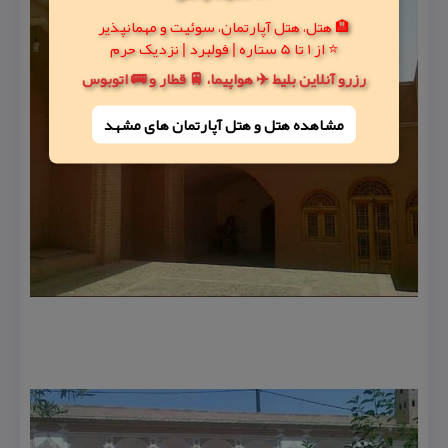
🏨 هتل، هتل آپارتمان، سوئیت و مهمانپذیر
⭐ از 1 تا 5 ستاره | فولبرد | نزدیک حرم
رزرو آنلاین بلیط ✈️ هواپیما، 🚆 قطار و 🚌 اتوبوس
مشاهده هتل و هتل‌ آپارتمان های مشهد