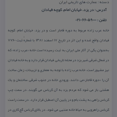
دسته : عمارت های تاریخی ایران
آدرس : در یزد، خیابان امام، كوچه فهادان
تلفن : 66059000-021
خانه عرب زاده مربوط به دوره قاجار است و در یزد، خیابان امام، كوچه
فهادان واقع شده و این اثر در تاریخ ۱۷ اسفند ۱۳۸۱ با شمارهٔ ثبت ۷۷۶۰
به‌عنوان یكی از آثار ملی ایران به ثبت رسیده است خانه «عرب زاده» كه
در شمال شرقی شهر یزد در محله تاریخی فهادان قرار دارد و به خانه فهادان
نیز مشهور است، خانه عرب زاده با توجه به معماری و تزیینات، زمان ساخت
آن را «دوره قاجار»می دانند. ورودی خانه در جنوب شرقی ساختمان و یك
هشتی باز می شود كه مردم یزد به آن كرباس می گویند. در سمت چپ
كرباس راهی به پشت بام و در پایین آن اصطبل قرار دارد. در سمت راست
كرباس راهرویی به حیاط خانه منتهی می شود. در بالای كرباس گچ كاری در