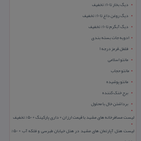
دیگ بخار تا 10% تخفیف
دیگ روغن داغ تا 10% تخفیف
دیگ آبگرم تا 10% تخفیف
ادویه جات بسته بندی
فلفل قرمز درجه 1
مانتو اسلامی
مانتو حجاب
مانتو پوشیده
برج خنک کننده
برداشتن خال با محلول
لیست مسافرخانه های مشهد با قیمت ارزان + داری پارکینگ + 50% تخفیف
لیست هتل آپارتمان های مشهد در هتل خیابان طبرسی و فلکه آب + 50%