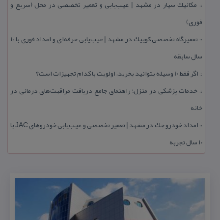
مكانیك سیار در مشهد | عیب‌یابی و تعمیر تخصصی در محل (سریع و
::
فوری)
تعمیرگاه تخصصی كوییك در مشهد | عیب‌یابی حرفه‌ای و امداد فوری با ۱۰
::
سال سابقه
اگر فقط 10 وسیله بتوانید بخرید، اولویت با كدام تجهیزات است؟
::
خدمات پزشكی در منزل؛ راهنمای جامع دریافت مراقبت‌های درمانی در
::
خانه
امداد خودرو جك در مشهد | تعمیر تخصصی و عیب‌یابی خودروهای JAC با
::
۱۰ سال تجربه