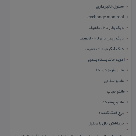
محلول خالبرداری
exchange montreal
دیگ بخار تا 10% تخفیف
دیگ روغن داغ تا 10% تخفیف
دیگ آبگرم تا 10% تخفیف
ادویه جات بسته بندی
فلفل قرمز درجه 1
مانتو اسلامی
مانتو حجاب
مانتو پوشیده
برج خنک کننده
برداشتن خال با محلول