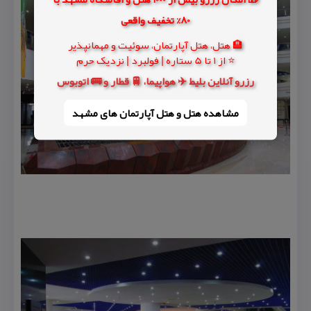
80% تخفیف واقعی
🏨 هتل، هتل آپارتمان، سوئیت و مهمانپذیر
⭐ از 1 تا 5 ستاره | فولبرد | نزدیک حرم
رزرو آنلاین بلیط ✈️ هواپیما، 🚆 قطار و 🚌 اتوبوس
مشاهده هتل و هتل‌ آپارتمان های مشهد