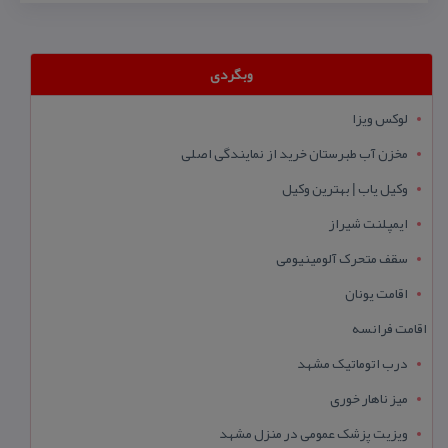
وبگردی
لوکس ویزا
مخزن آب طبرستان خرید از نمایندگی اصلی
وکیل یاب | بهترین وکیل
ایمپلنت شیراز
سقف متحرک آلومینیومی
اقامت یونان
اقامت فرانسه
درب اتوماتیک مشهد
میز ناهار خوری
ویزیت پزشک عمومی در منزل مشهد