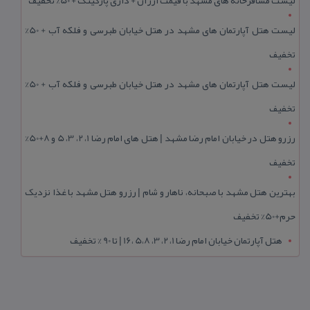
لیست مسافرخانه های مشهد با قیمت ارزان + داری پارکینگ + 50% تخفیف
لیست هتل آپارتمان های مشهد در هتل خیابان طبرسی و فلکه آب + 50%
تخفیف
لیست هتل آپارتمان های مشهد در هتل خیابان طبرسی و فلکه آب + 50%
تخفیف
رزرو هتل در خیابان امام رضا مشهد | هتل‌ های امام رضا 1، 2، 3، 5 و 8+50%
تخفیف
بهترین هتل مشهد با صبحانه، ناهار و شام | رزرو هتل مشهد با غذا نزدیک
حرم+50% تخفیف
هتل آپارتمان خیابان امام رضا 1، 2، 3، 5،8 ،16 | تا 90 % تخفیف