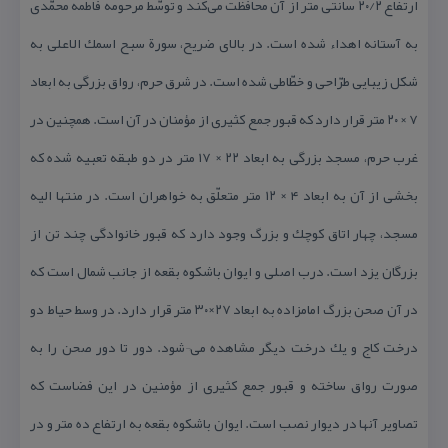
ارتفاع ۲۰/۲ سانتی متر از آن محافظت می‌كند و توسّط مرحومه فاطمه محمّدی
به آستانه اهداء شده است. در بالای ضریح، سورة سبح اسمك الاعلی به
شكل زیبایی طرّاحی و خطّاطی شده است. در شرق حرم، رواق بزرگی به ابعاد
۷ × ۲۰ متر قرار دارد كه قبور جمع كثیری از مؤمنان در آن است. همچنین در
غرب حرم، مسجد بزرگی به ابعاد ۲۲ × ۱۷ متر در دو طبقه تعبیه شده كه
بخشی از آن به ابعاد ۴ × ۱۲ متر متعلّق به خواهران است. در منتها الیه
مسجد، چهار اتاق كوچك و بزرگ وجود دارد كه قبور خانوادگی چند تن از
بزرگان یزد است. درب اصلی و ایوان باشكوه بقعه از جانب شمال است كه
در آن صحن بزرگ امامزاده به ابعاد ۲۷×۳۰ متر قرار دارد. در وسط حیاط دو
درخت كاج و یك درخت دیگر مشاهده می¬شود. دور تا دور صحن را به
صورت رواق ساخته و قبور جمع كثیری از مؤمنین در این فضاست كه
تصاویر آنها در دیوار نصب است. ایوان باشكوه بقعه به ارتفاع ده متر و در