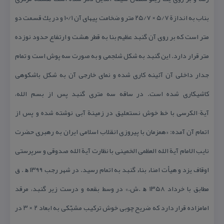
بناب به اندازة ۵/۷ × ۲۵/۷ متر و ضخامت پیهای آن ۱۰/۱ و در یك قسمت دو
متر است كه بر روی آن گنبد عظیم بنا به قطر هشت و ارتفاع حدود نوزده
متر قرار دارد. این گنبد به شكل شلجمی و به صورت سه پوش است و تمام
جدار داخلی آن آئینه كاری شده و نمای خارجی آن به شكل باشكوهی
كاشیكاری شده است. در ساقه سه متری گنبد پس از بسم الله،
آیة¬الكرسی با خط خوش نستعلیق در زمینة آبی نوشته شده و پس از
اتمام آن آمده: «همزمان با پیروزی انقلاب اسلامی ایران به رهبری حضرت
نایب الامام آیة الله العظمی الخمینی با نظارت آیة‌ الله صدوقی و سرپرستی
اوقاف یزد و هیأت امناء بناء گنبد به اتمام رسید. در شهر رجب ۱۳۹۹ ﻫ‌ . ق
مطابق با خرداد ۱۳۵۸ ﻫ .ش.» در وسط بقعه و درست زیر گنبد، مرقد
امامزاده قرار دارد كه ضریح چوبی خوش تركیب مشبّكی به ابعاد ۲ × ۳ در