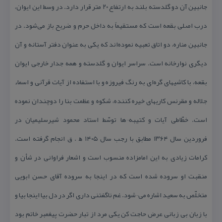
جانبین آن دو گلدسته بلند به ارتفاع ۲۰ متر قرار دارد. در وسط این ایوان،
درب اصلی بقعه است كه مستقیماً به داخل حرم و ضریح باز می‌شود. در
جانبین مناره، دو اتاق تعبیه نموده‌اند كه یكی به عنوان دفتر آستانه و آن
دیگری نوارخانه است. سراسر ایوان و گلدسته و همه جدار خارجی ایوان
بقعه، با كاشیهای گره‌ای به رنگ فیروزه و با استفاده از آیات قرآنی و اسماء
جلاله و مقرنس كاریهای خیره كننده، شكوه و عظمت بنا را دوچندان نموده
است. خطّاطی آیات و كتیبه¬ها توسّط استاد محمود شیرسلیمیان در
فروردین سال ۱۳۶۴ مطابق با رجب سال ۱۴۰۵ ﻫ . ق انجام گرفته است.
كرامات زیادی به این امامزاده منسوب است و اشعار فراوانی در شأن و
منقبت او سروده شده است كه در اینجا به سروده آقای حسن ابویی
متخلّص به سعید اشاره می¬شود. غم ناگفتنی داری اگر در دل بیا اینجا بیا و
با زبان بی زبانی عرض حاجت كن یكی مرد از تبار حضرت پیغمبر خاتم بود