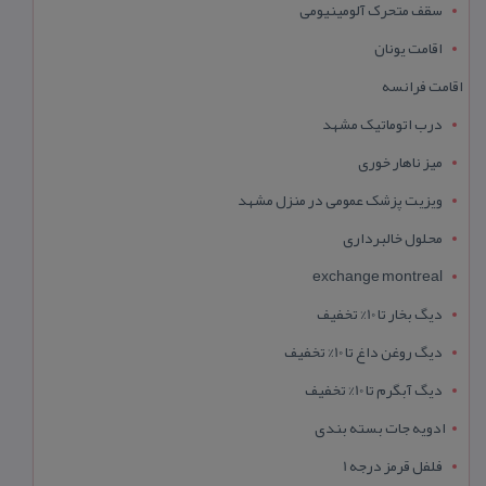
سقف متحرک آلومینیومی
اقامت یونان
اقامت فرانسه
درب اتوماتیک مشهد
میز ناهار خوری
ویزیت پزشک عمومی در منزل مشهد
محلول خالبرداری
exchange montreal
دیگ بخار تا 10% تخفیف
دیگ روغن داغ تا 10% تخفیف
دیگ آبگرم تا 10% تخفیف
ادویه جات بسته بندی
فلفل قرمز درجه 1