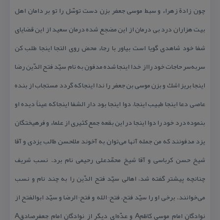
چون زادة زهراء و سبط موسی جعفر بزن دست توسّل را تو بر دامان اهل
بیت هزاران درد بی درمان از این مضجع شده درمان سعید از این قضایای
شفا خود شاهدی گویا است بیاور با رجاء محض روی التجا اینجا طلب كن
سربه‌سر حاجات خود رااز خدا اینجا شده مدفون به نام سیّد فتح الدّین رضا
اینجا بریز اشك و بزن موسی بن جعفر را ندا اینجا كه گردد مستجاب از بنده
عاصی دعا اینجا طبیب اینجا، دوا اینجا بود دار الشفا اینجا كه عیناً دیده او
بنموده درد خود را دوا اینجا در این بقعه جمع كثیری از علماء و فرهیختگان
یزد مدفونند كه من جمله آنها می‌توان به آخوند ملّاحسن طالب یزدی و آقا
شیخ حسن كرباسی و آقا شیخ محمّدعلی رحیمی نام برد. نسب شریف
چنانچه پیشتر گفته شد، اهالی سیّد فتح الدّین را به چند نام و نسب
می‌خوانند. برخی او را سیّد فتح، فتح¬الله و فتح¬الرضا و سیّد ابوالفتح از
نوادگان امام موسی كاظمA و عدّه‌ای دیگر از نوادگان امام جعفرصادقA