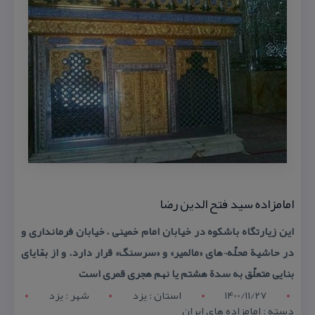
امامزاده سید فتح الدین رضا
این زیارتگاه باشكوه در خیابان امام خمینی ، خیابان فرمانداری و
در حاشیة محلّه¬های «مالمیر» و «سرسنگ» قرار دارد. و از بقایای
بنایی متعلّق به سدة هشتم یا نهم هجری قمری است
1400/11/27
استان : يزد
شهر : يزد
دسته : امامزاده های ایران