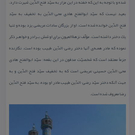
شده و با توجه به این كه خفته در این مزار به سیّد فتح الدّین شهرت دارد،
بعید نیست كه سیّد ابوالفتح هادی محی¬الدّین به تخفیف به سیّد
فتح¬الدّین خوانده شده است. او از بزرگان سادات عریضی یزد بوده و تنها
یك دختر داشته است. مؤلّف نزهةالعیون برای او شش بـرادر و خواهـر ذكر
نموده كه مادر همـه‌ی آنها دختر رضی¬الدّین طبیب بوده است. نگارنده
جزماً معتقد است كه شخصیّت مدفون در این بقعه: سیّد ابوالفتح هادی
محی¬الدّین حسینی¬عریضی است كه به تخفیف سیّد فتح¬الدّین و به
جهت آنكه دختر سیّد رضی¬الدّین طبیب مادر او بوده، به سیّد فتح الدّین
رضا معروف شده است.