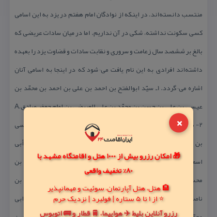
منتسب دانسته‌اند. در اینكه از نوادگان امام هفتم در یزد به این اسامی
كسی سكونت نداشته، شكی در آن نداریم. اما در میان سادات عریضی كه
بالغ بر ششصد سال زعامت و سروری و نقابت سادات و قضاوت یزد را بعهده
داشته‌اند افرادی به این نام یافت می¬شود كه در اینجا به اسامی آنان
اشاره می¬گردد. ۱ـ سیّد ابوالفتح بن احمد بن علی بن احمد بن محمّد بن
عیسی بن علی بن حسن بن محمّد بن علی العریضی بن امام جعفر صادقA.
×
2- سیّد ابوالفتح عریضی بن احمد بن محمّد بن حسن بن موسی بن عیسی
بن محمّد بن علی العریضی. ۳- سیّد ابوالفتوح محمّد بن المرتضی أبی
🎁 امکان رزرو بیش از 1000 هتل و اقامتگاه مشهد با
اسماعیل بن اسماعیل بن محمّد بن علی بن علی بن عیسی بن محمّد بن
80% تخفیف واقعی
محسن بن محمّد بن عیسی بن محمّد بن علی¬العریضی. ۴- سیّد فتح بن
🏨 هتل، هتل آپارتمان، سوئیت و مهمانپذیر
⭐ از 1 تا 5 ستاره | فولبرد | نزدیک حرم
ناصر بن ابی منصور بن محمّدالمظفر بن محمّد ابی¬جعفر بن حسن بن ابی
رزرو آنلاین بلیط ✈️ هواپیما، 🚆 قطار و 🚌 اتوبوس
محمّد جعفر بن حسن بن علی-العریضی. ۵- سیّد جعفر ابی¬الفتح بن