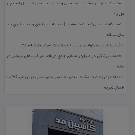
مكانیك سیار در مشهد | عیب‌یابی و تعمیر تخصصی در محل (سریع و
::
فوری)
تعمیرگاه تخصصی كوییك در مشهد | عیب‌یابی حرفه‌ای و امداد فوری با ۱۰
::
سال سابقه
اگر فقط 10 وسیله بتوانید بخرید، اولویت با كدام تجهیزات است؟
::
خدمات پزشكی در منزل؛ راهنمای جامع دریافت مراقبت‌های درمانی در
::
خانه
امداد خودرو جك در مشهد | تعمیر تخصصی و عیب‌یابی خودروهای JAC با
::
۱۰ سال تجربه