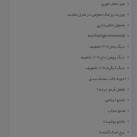
میز ناهار خوری
ویزیت پزشک عمومی در منزل مشهد
محلول خالبرداری
exchange montreal
دیگ بخار تا 10% تخفیف
دیگ روغن داغ تا 10% تخفیف
دیگ آبگرم تا 10% تخفیف
ادویه جات بسته بندی
فلفل قرمز درجه 1
مانتو اسلامی
مانتو حجاب
مانتو پوشیده
برج خنک کننده