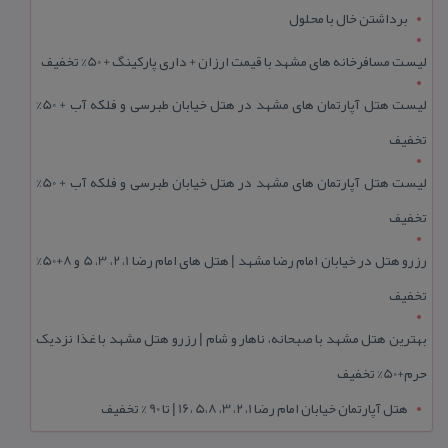
برداشتن خال با محلول
لیست مسافرخانه های مشهد با قیمت ارزان + داری پارکینگ + 50% تخفیف
لیست هتل آپارتمان های مشهد در هتل خیابان طبرسی و فلکه آب + 50%
تخفیف
لیست هتل آپارتمان های مشهد در هتل خیابان طبرسی و فلکه آب + 50%
تخفیف
رزرو هتل در خیابان امام رضا مشهد | هتل‌ های امام رضا 1، 2، 3، 5 و 8+50%
تخفیف
بهترین هتل مشهد با صبحانه، ناهار و شام | رزرو هتل مشهد با غذا نزدیک
حرم+50% تخفیف
هتل آپارتمان خیابان امام رضا 1، 2، 3، 5،8 ،16 | تا 90 % تخفیف