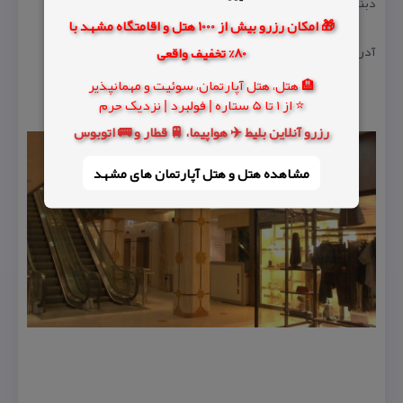
دبنهامز، دیزل، جیوكس و…تشكیل دادند.
🎁 امکان رزرو بیش از 1000 هتل و اقامتگاه مشهد با
آدرس : مشهد بلوار سجاد، چهارراه بزرگمهر
80% تخفیف واقعی
🏨 هتل، هتل آپارتمان، سوئیت و مهمانپذیر
⭐ از 1 تا 5 ستاره | فولبرد | نزدیک حرم
رزرو آنلاین بلیط ✈️ هواپیما، 🚆 قطار و 🚌 اتوبوس
مشاهده هتل و هتل‌ آپارتمان های مشهد