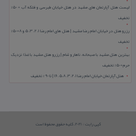
لیست هتل آپارتمان های مشهد در هتل خیابان طبرسی و فلکه آب + 50%
تخفیف
رزرو هتل در خیابان امام رضا مشهد | هتل‌ های امام رضا 1، 2، 3، 5 و 8+50%
تخفیف
بهترین هتل مشهد با صبحانه، ناهار و شام | رزرو هتل مشهد با غذا نزدیک
حرم+50% تخفیف
هتل آپارتمان خیابان امام رضا 1، 2، 3، 5،8 ،16 | تا 90 % تخفیف
کپی رایت © 2021. کلیه حقوق محفوظ است