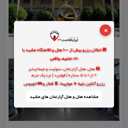
×
🎁 امکان رزرو بیش از 1000 هتل و اقامتگاه مشهد با
80% تخفیف واقعی
🏨 هتل، هتل آپارتمان، سوئیت و مهمانپذیر
⭐ از 1 تا 5 ستاره | فولبرد | نزدیک حرم
رزرو آنلاین بلیط ✈️ هواپیما، 🚆 قطار و 🚌 اتوبوس
مشاهده هتل و هتل‌ آپارتمان های مشهد