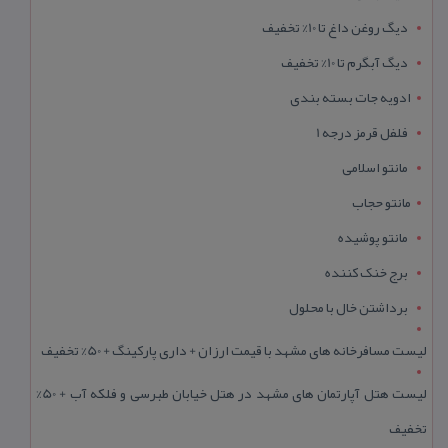
دیگ روغن داغ تا 10% تخفیف
دیگ آبگرم تا 10% تخفیف
ادویه جات بسته بندی
فلفل قرمز درجه 1
مانتو اسلامی
مانتو حجاب
مانتو پوشیده
برج خنک کننده
برداشتن خال با محلول
لیست مسافرخانه های مشهد با قیمت ارزان + داری پارکینگ + 50% تخفیف
لیست هتل آپارتمان های مشهد در هتل خیابان طبرسی و فلکه آب + 50%
تخفیف