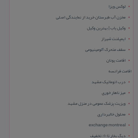
لوکس ویزا
مخزن آب طبرستان خرید از نمایندگی اصلی
وکیل یاب | بهترین وکیل
ایمپلنت شیراز
سقف متحرک آلومینیومی
اقامت یونان
اقامت فرانسه
درب اتوماتیک مشهد
میز ناهار خوری
ویزیت پزشک عمومی در منزل مشهد
محلول خالبرداری
exchange montreal
دیگ بخار تا 10% تخفیف