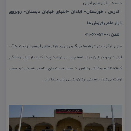
دسته : بازارهای ایران
آدرس : خوزستان- آبادان -انتهای خیابان دبستان- روبروی
بازار ماهی فروش ها
تلفن : 66059000-021
«بازار مركزی» در دو طبقه بزرگ و روبروی بازار ماهی فروشها نزدیك به آب
قرار داردو در این بازار همه چیز می توانید پیدا كنید، از لوازم خانگی
گرفته تا كیف و كفش و لباس. درضمن قیمت های مناسبی هم دارد و بعضی
اوقات می شود با قیمتی ارزان جنسی عالی پیدا كرد.