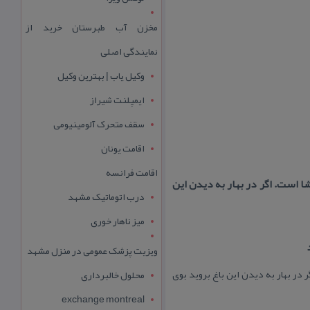
مخزن آب طبرستان خرید از
نمایندگی اصلی
وکیل یاب | بهترین وکیل
ایمپلنت شیراز
سقف متحرک آلومینیومی
اقامت یونان
اقامت فرانسه
شا است. اگر در بهار به دیدن این
درب اتوماتیک مشهد
میز ناهار خوری
ویزیت پزشک عمومی در منزل مشهد
 در بهار به دیدن این باغ بروید بوی
محلول خالبرداری
exchange montreal