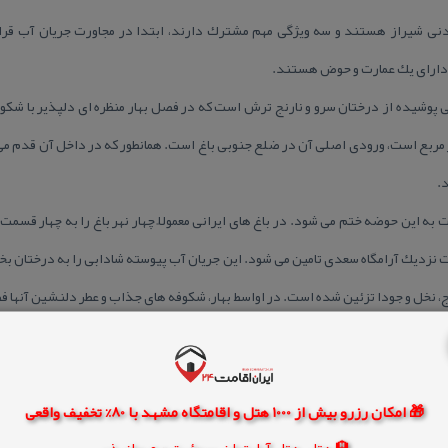
یدنی شیراز هستند و سه ویژگی مهم مشترك دارند، ابتدا در مجاورت جریان آب قرار 
 دارای یك عمارت و حوض هستند.
پوشیده از درختان سرو و نارنج ترش است كه در فصل بهار منظره ای دلپذیر با شكوفه
دلگشا حدود ۵۷ هزار متر مربع است، ورودی اصلی آن در ضلع جنوبی باغ است. همانطور كه در داخل 
.
ت به این حوضه ختم می شود. در باغ‌ های ایرانی معمولاً چهار نهر باغ را به چهار قسمت 
ت نزدیك آرامگاه سعدی تامین می شود. این جریان آب پیوسته شادابی را به درختان بخ
اج، نخل و جودا تزئین شده است. در اواسط بهار، شكوفه های جذاب و عطر دلنشین آنها فض
🎁 امکان رزرو بیش از 1000 هتل و اقامتگاه مشهد با 80% تخفیف واقعی
🏨 هتل، هتل آپارتمان، سوئیت و مهمانپذیر