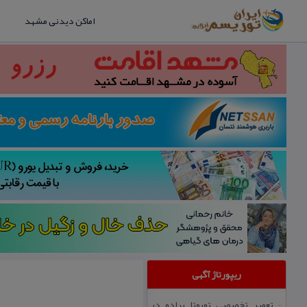
اماکن دیدنی مشهد
ریپورتاژ آگهی
تعمیر تخصصی تویوتا پرادو در
::