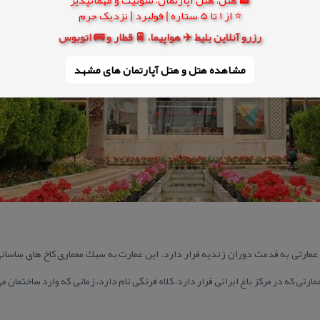
⭐ از 1 تا 5 ستاره | فولبرد | نزدیک حرم
رزرو آنلاین بلیط ✈️ هواپیما، 🚆 قطار و 🚌 اتوبوس
مشاهده هتل و هتل‌ آپارتمان های مشهد
 عمارتی به قدمت دوران زندیه قرار دارد. این عمارت به سبك معماری كاخ های ساسا
ارتی كه در مركز باغ ایرانی قرار دارد، كلاه فرنگی نام دارد، زمانی كه وارد ساختمان 