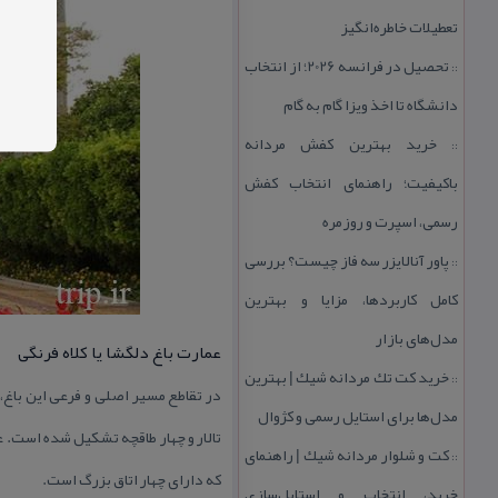
تعطیلات خاطره‌انگیز
تحصیل در فرانسه 2026؛ از انتخاب
::
دانشگاه تا اخذ ویزا گام به گام
خرید بهترین كفش مردانه
::
باكیفیت؛ راهنمای انتخاب كفش
رسمی، اسپرت و روزمره
پاور آنالایزر سه فاز چیست؟ بررسی
::
كامل كاربردها، مزایا و بهترین
مدل‌های بازار
عمارت باغ دلگشا یا كلاه فرنگی
خرید كت تك مردانه شیك | بهترین
::
در تقاطع مسیر اصلی و فرعی این باغ،
مدل‌ها برای استایل رسمی و كژوال
تالار و چهار طاقچه تشكیل شده است. عم
كت و شلوار مردانه شیك | راهنمای
::
كه دارای چهار اتاق بزرگ است.
خرید، انتخاب و استایل‌سازی