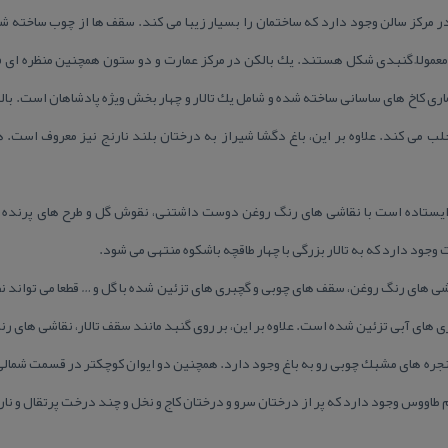
 مركز سالن وجود دارد كه ساختمان را بسیار زیبا می كند. سقف ها از چوب ساخته شده
معمولاً گنبدی شكل هستند. یك بالكن در مركز عمارت و دو ستون همچنین منظره ای 
ری كاخ های ساسانی ساخته شده و شامل یك تالار و چهار بخش ویژه پادشاهان است. بال
لب می كند. علاوه بر این، باغ دگشا شیراز به درختان بلند نارنج نیز معروف است. 
یستاده است با نقاشی های رنگ روغن دوست داشتنی، نقوش گل و طرح های پرنده
ود دارد كه به تالار بزرگی با چهار طاقچه باشكوه منتهی می شود.
قاشی های رنگ روغن، سقف های چوبی و گچبری های تزئین شده با گل و … قطعا می تواند ن
های آبی تزئین شده است. علاوه بر این، بر روی گنبد مانند سقف تالار، نقاشی های رن
پنجره های مشبك چوبی رو به باغ وجود دارد. همچنین دو ایوان كوچكتر در قسمت شمالی ب
طاووس وجود دارد كه پر از درختان سرو و درختان كاج و نخل و چند درخت پرتقال و نارن