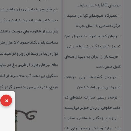
حرفه‌ای MG با ۱۰ سال سابقه
باغ‌ های معروف ایرانی جزو جاهای د
تعمیرگاه هیوندای كیا در مشهد |
::
دیواركشی شده‌ اند و در نهایت همگی
مركز تخصصی با ۱۰ سال تجربه
باغ مملو از شالوده های دوست داشتنی 
ریوان كمپ، تعهد به تحویل امن
::
مساحت باغ 
تجهیزات كمپینگ در شرایط بحرانی
فواره زیبا در وسط آن روبرو خواهید شد
فریت بار از ایران به دبی؛ راهنمای
::
تمام نهرهای جاری از طریق باغ در نهای
كامل صفر تا صد
تشكیل می ‌دهد. آب تمام نهرها از قنا
بهترین كشورها برای دریافت
::
نارنج، با درختان سرزنده سرو، گردو، ك
شهروندی دوم و اقامت آسان
×
ترجمه رسمی مدارك؛ نقطه‌ای كه
::
دقت حقوقی از زبان جلوتر می‌ایستد
از ویلای جنگلی تا ساحلی، صفر تا
::
صد اجاره ویلا در رامسر برای یك