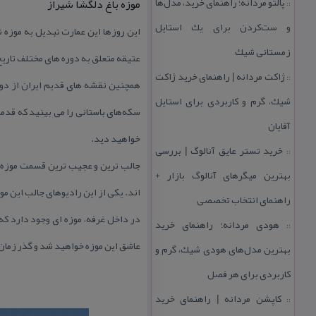
پالتو مردانه؛ راهنمای خرید، مدل‌ها
موزه باغ دلگشا شیراز
::
و ست‌كردن برای یك استایل
این روزها این عمارت تبدیل به موزه
زمستانی شیك
عتیقه متعلق به دوره های مختلف تاریخ
ژاكت مردانه | راهنمای خرید ژاكت
::
شیك، گرم و كاربردی برای استایل
سكه‌های باستانی را می‌ بینید كه قدم
آقایان
خواهید دید.
خرید تستر عایق آنالوگ | بررسی
::
بهترین میگرهای آنالوگ بازار +
اند. یكی از این رادیوهای جالب این مو
راهنمای انتخاب تخصصی
در داخل غرفه، موزه ای وجود دارد كه ب
هودی مردانه؛ راهنمای خرید
::
عاشق این موزه خواهید شد و گذر زمان 
بهترین مدل‌های هودی شیك، گرم و
كاربردی برای هر فصل
كاپشن مردانه | راهنمای خرید
::