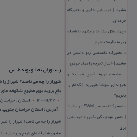
مشهد | عیب‌یابی دقیق و تعمیرگاه
حرفه‌ای
چهار هتل‌ ستاره‌دار مشهد با فاصله
::
زیر 5 دقیقه تا حرم
تعمیرگاه تخصصی رنو داستر در
::
مشهد | ۱۰ سال تجربه و امداد خودرو
رستوران نعنا و پونه طبس
مقایسه تویوتا كمری هیبرید و
::
شیراز را چه می نامند؟ شیراز را ش
هیوندای سوناتا هیبرید | كدام را
باغ بروید بوی مطبوع شكوفه های تا
بخریم؟
1400/11/27
استان : خراسان 
تعمیرگاه تخصصی SWM در مشهد
::
آدرس : استان خراسان جنوبی, طب
| تعمیر موتور، گیربكس و عیب‌یابی
شیراز را چه می نامند؟ شیراز را شهر 
برق
مطبوع شكوفه های تارنج و پرتقال تازه 