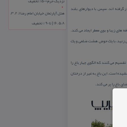
نزدیک حرم+50% تخفیف
گرفته ‌اند، سپس با دیوارهای بلند
هتل آپارتمان خیابان امام رضا 1، 2، 3،
5،8 ،16 | تا 90 % تخفیف
 های زیبا و بوی معطر ایجاد می كند.
آن قدم می زنید، با یك حوض هشت ضلعی و یك
تقسیم می ‌كنند كه الگوی چهار باغ را
شیده است. این باغ به غیر از درختان
ای باغ را پر می كند.