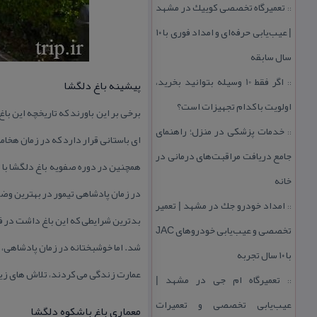
تعمیرگاه تخصصی كوییك در مشهد
::
| عیب‌یابی حرفه‌ای و امداد فوری با ۱۰
سال سابقه
اگر فقط 10 وسیله بتوانید بخرید،
پیشینه باغ دلگشا
::
اولویت با كدام تجهیزات است؟
برخی بر این باورند كه تاریخچه این با
خدمات پزشكی در منزل؛ راهنمای
::
ای باستانی قرار دارد كه در زمان هخا
جامع دریافت مراقبت‌های درمانی در
همچنین در دوره صفویه باغ دلگشا با ت
خانه
در زمان پادشاهی تیمور در بهترین وضع
امداد خودرو جك در مشهد | تعمیر
::
بدترین شرایطی كه این باغ داشت در فاص
تخصصی و عیب‌یابی خودروهای JAC
شد. اما خوشبختانه در زمان پادشاهی، ك
با ۱۰ سال تجربه
عمارت زندگی می كردند، تلاش های زیا
تعمیرگاه ام جی در مشهد |
::
عیب‌یابی تخصصی و تعمیرات
معماری باغ باشكوه دلگشا