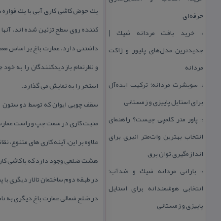
یك حوض كاشی كاری آبی با یك فواره در
حرفه‌ای
كننده روی سطح تزئین شده اند. آنها 
خرید بافت مردانه شیك |
::
داشتنی دارد. عمارت باغ بر اساس معما
جدیدترین مدل‌های پلیور و ژاكت
و نظرتمام بازدیدكنندگان را به خود ج
مردانه
سویشرت مردانه؛ تركیب ایده‌آل
استخر را به نمایش می گذارد.
::
برای استایل پاییزی و زمستانی
سقف چوبی ایوان كه توسط دو ستون ا
پاور متر كلمپی چیست؟ راهنمای
::
منبت كاری در سمت چپ و راست عمارت وج
انتخاب بهترین وات‌متر انبری برای
علاوه بر این، آینه كاری های متنوع، ن
اندازه‌گیری توان برق
هشت ضلعی وجود دارد كه با كاشی كاری 
بارانی مردانه شیك و ضدآب؛
::
در طبقه دوم ساختمان تالار دیگری با 
انتخابی هوشمندانه برای استایل
در ضلع شمالی عمارت باغ دیگری به نام 
پاییزی و زمستانی