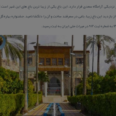
ر نزدیكی آرامگاه سعدی قرار دارد، این باغ یكی از زیبا ترین باغ های این شهر است
ز بازدید این باغ زیبا، باغی در سمرقند ساخت و آن را دلگشا نامید. جشنواره بهاره 