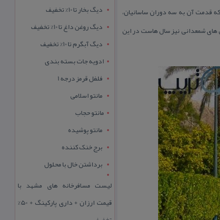
دیگ بخار تا 10% تخفیف
 كه قدمت آن به سه دوران ساسانیان،
دیگ روغن داغ تا 10% تخفیف
گل های شمعدانی نیز سال هاست در این
دیگ آبگرم تا 10% تخفیف
ادویه جات بسته بندی
فلفل قرمز درجه 1
مانتو اسلامی
مانتو حجاب
مانتو پوشیده
برج خنک کننده
برداشتن خال با محلول
لیست مسافرخانه های مشهد با
قیمت ارزان + داری پارکینگ + 50%
تخفیف