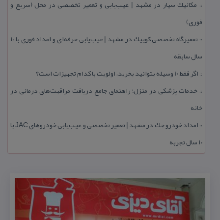
مكانیك سیار در مشهد | عیب‌یابی و تعمیر تخصصی در محل (سریع و
::
فوری)
تعمیرگاه تخصصی كوییك در مشهد | عیب‌یابی حرفه‌ای و امداد فوری با ۱۰
::
سال سابقه
اگر فقط 10 وسیله بتوانید بخرید، اولویت با كدام تجهیزات است؟
::
خدمات پزشكی در منزل؛ راهنمای جامع دریافت مراقبت‌های درمانی در
::
خانه
امداد خودرو جك در مشهد | تعمیر تخصصی و عیب‌یابی خودروهای JAC با
::
۱۰ سال تجربه