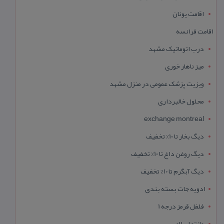
اقامت یونان
اقامت فرانسه
درب اتوماتیک مشهد
میز ناهار خوری
ویزیت پزشک عمومی در منزل مشهد
محلول خالبرداری
exchange montreal
دیگ بخار تا 10% تخفیف
دیگ روغن داغ تا 10% تخفیف
دیگ آبگرم تا 10% تخفیف
ادویه جات بسته بندی
فلفل قرمز درجه 1
مانتو اسلامی