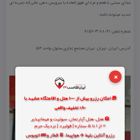
غذای سنتی با طعم و مزه ای فوق العاده با سرویس دهی عالی كه تجربه ای
جدید میتونه باشه.
شماره تلفن: ۰۲۱ ۸۸ ۰۳ ۵۹ ۹۱
آدرس: ایران – تهران – تهران مجتمع تجاری سئول، واحد ۵۴
×
🎁 امکان رزرو بیش از 1000 هتل و اقامتگاه مشهد با
80% تخفیف واقعی
🏨 هتل، هتل آپارتمان، سوئیت و مهمانپذیر
⭐ از 1 تا 5 ستاره | فولبرد | نزدیک حرم
رزرو آنلاین بلیط ✈️ هواپیما، 🚆 قطار و 🚌 اتوبوس