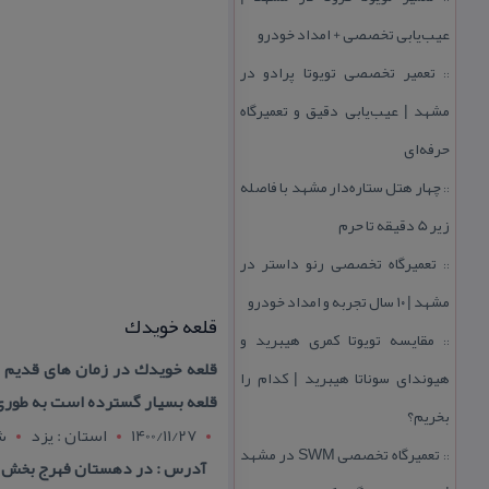
عیب‌یابی تخصصی + امداد خودرو
تعمیر تخصصی تویوتا پرادو در
::
مشهد | عیب‌یابی دقیق و تعمیرگاه
حرفه‌ای
چهار هتل‌ ستاره‌دار مشهد با فاصله
::
زیر 5 دقیقه تا حرم
تعمیرگاه تخصصی رنو داستر در
::
مشهد | ۱۰ سال تجربه و امداد خودرو
قلعه خویدك
مقایسه تویوتا كمری هیبرید و
::
قلعه خویدك در زمان های قدیم ك
هیوندای سوناتا هیبرید | كدام را
قلعه بسیار گسترده است به طوری
بخریم؟
1400/11/27
استان : يزد
ش
تعمیرگاه تخصصی SWM در مشهد
::
آدرس : در دهستان فهرج بخش م