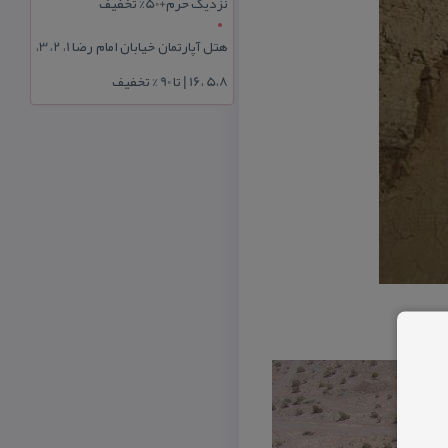
نزدیک حرم+50% تخفیف
هتل آپارتمان خیابان امام رضا 1، 2، 3،
5،8 ،16 | تا 90 % تخفیف