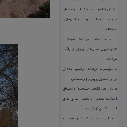
كت و شلوار مردانه شیك | راهنمای
::
خرید، انتخاب و استایل‌سازی
حرفه‌ای
خرید بافت مردانه شیك |
::
جدیدترین مدل‌های پلیور و ژاكت
مردانه
سویشرت مردانه؛ تركیب ایده‌آل
::
برای استایل پاییزی و زمستانی
پاور متر كلمپی چیست؟ راهنمای
::
انتخاب بهترین وات‌متر انبری برای
اندازه‌گیری توان برق
بارانی مردانه شیك و ضدآب؛
::