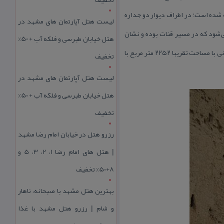
 شده است؛ در اطراف دیوار دو جداره
لیست هتل آپارتمان های مشهد در
یده می‌شود كه در مسیر قنات بوده و نشان
هتل خیابان طبرسی و فلکه آب + 50%
دهنده وجود سیستم آبرسانی در قلعه نیز می باشد و نام بنا برگرفته از نام روستای محل ساخت است.بنای این قلعه باستانی با مساحت تقریبا ۲۲۵۲ متر مربع با
تخفیف
لیست هتل آپارتمان های مشهد در
هتل خیابان طبرسی و فلکه آب + 50%
تخفیف
رزرو هتل در خیابان امام رضا مشهد
| هتل‌ های امام رضا 1، 2، 3، 5 و
8+50% تخفیف
بهترین هتل مشهد با صبحانه، ناهار
و شام | رزرو هتل مشهد با غذا