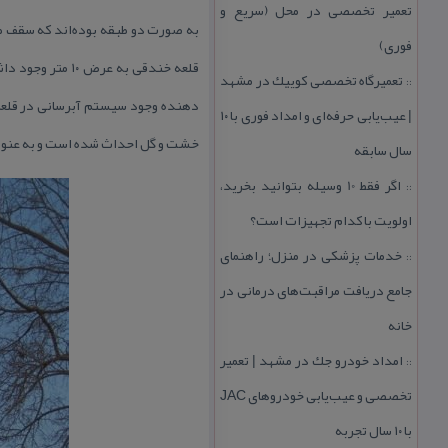
تعمیر تخصصی در محل (سریع و
به صورت دو طبقه بوده‌اند كه سقف طب
فوری)
قلعه خندقی به 
تعمیرگاه تخصصی كوییك در مشهد
::
| عیب‌یابی حرفه‌ای و امداد فوری با ۱۰
خشت و گل احداث شده است و به عنوان
سال سابقه
اگر فقط 10 وسیله بتوانید بخرید،
::
اولویت با كدام تجهیزات است؟
خدمات پزشكی در منزل؛ راهنمای
::
جامع دریافت مراقبت‌های درمانی در
خانه
امداد خودرو جك در مشهد | تعمیر
::
تخصصی و عیب‌یابی خودروهای JAC
با ۱۰ سال تجربه