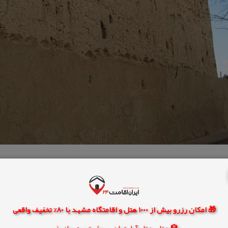
🎁 امکان رزرو بیش از 1000 هتل و اقامتگاه مشهد با 80% تخفیف واقعی
🏨 هتل، هتل آپارتمان، سوئیت و مهمانپذیر