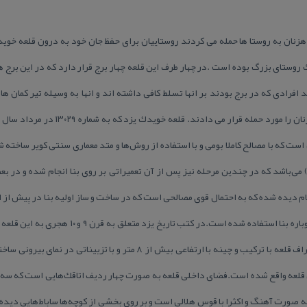
زنان به روستا ها حمله می كردند روستاییان برای حفظ جان خود به درون قلعه خوی
روستای بزرگ بوده است .در چهار طرف این قلعه چهار برج قرار دارد كه در این برج 
فرادی كه در برج بودند بر انها تسلط كافی داشته اند و انها به وسیله تیر كمان ه
است كه با مصالح كاملا بومی و با استفاده از روش‌ها و متد معماری سنتی كویر ساخته 
‌باشد كه در چندین مرحله نیز پس از آن تعمیراتی بر روی بنا انجام شده و در بعض
م دیده شده كه به احتمال قوی مصالحی است كه در ساخت و ساز اولیه بنا در پیش از اس
مجدد از همان مصالح برای تعمیرات دوباره بنا استفاده
یزد و جامع مفیدی” نام برد. دیواره اطراف قلعه با تركیب و چینه با ارتفاعی بی
 قلعه واقع شده است.فضای داخلی قلعه به صورت چهار ردیف اتاقك‌هایی است كه سه كوچ
 به صورت آهنگ و اكثرا با قوس هلالی است و بر روی بخشی از كوچه‌ها ساباط‌هایی دید