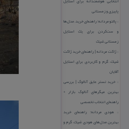
انتخابی هوشمندانه برای استایل
پاییزی و زمستانی
پالتو مردانه؛ راهنمای خرید، مدل‌ها
::
و ست‌كردن برای یك استایل
زمستانی شیك
ژاكت مردانه | راهنمای خرید ژاكت
::
شیك، گرم و كاربردی برای استایل
آقایان
خرید تستر عایق آنالوگ | بررسی
::
بهترین میگرهای آنالوگ بازار +
راهنمای انتخاب تخصصی
هودی مردانه؛ راهنمای خرید
::
بهترین مدل‌های هودی شیك، گرم و