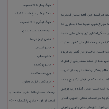
دیگ بخار تا 10% تخفیف
دیگ روغن داغ تا 10% تخفیف
دك میرفتند. این قلعه بسیار گسترده
دیگ آبگرم تا 10% تخفیف
ها سوراخ هایی تعبیه شده به طوری كه
ادویه جات بسته بندی
ای سنگی(منظور تیر وكمان هایی كه به
فلفل قرمز درجه 1
وسیله ان سنگ پرتاب میكردند) راهزنان را مورد حمله قرار می دادند. قلعه خویدك یزد كه به شماره ۱۳۰۲۹ در مرداد سال ۸۴ در فهرست آثار ملی كشور به ثبت
مانتو اسلامی
شده است. ساخت و ساز فعلی بنا مربوط
مانتو حجاب
ی نقاط از جمله سقف یكی از اتاق‌ها
مانتو پوشیده
لام به كار برده شده و بعد از تخریب
برج خنک کننده
 شده است.در كتب تاریخ یزد متعلق به قرن ۹ و ۱۰ هجری به این قلعه اشاره شده كه می توان از”تاریخ جدید
برداشتن خال با محلول
ش از ۸ متر و با تزییناتی در نمای بیرونی ساخته شده است. ضمن آنكه درب ورودی
لیست مسافرخانه های مشهد با
ه در امتداد شمالی – جنوبی، آنها را
قیمت ارزان + داری پارکینگ + 50%
ه می‌شود.اتاق‌های ضلع جنوبی و شرقی
تخفیف