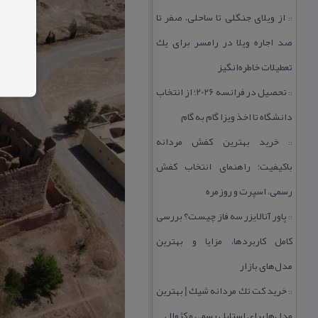
از ویلای جنگلی تا ساحلی، صفر تا
::
صد اجاره ویلا در رامسر برای یك
تعطیلات خاطره‌انگیز
تحصیل در فرانسه 2026؛ از انتخاب
::
دانشگاه تا اخذ ویزا گام به گام
خرید بهترین كفش مردانه
::
باكیفیت؛ راهنمای انتخاب كفش
رسمی، اسپرت و روزمره
پاور آنالایزر سه فاز چیست؟ بررسی
::
كامل كاربردها، مزایا و بهترین
مدل‌های بازار
خرید كت تك مردانه شیك | بهترین
::
مدل‌ها برای استایل رسمی و كژوال