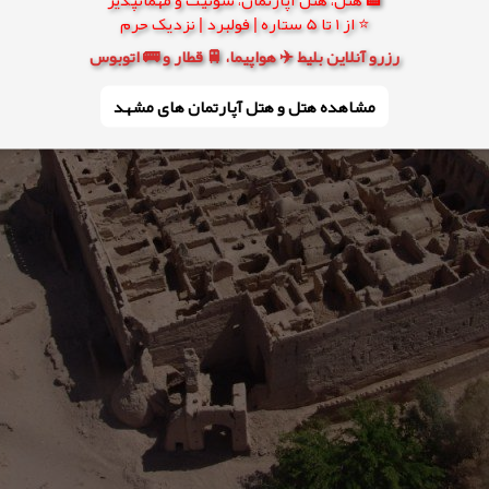
⭐ از 1 تا 5 ستاره | فولبرد | نزدیک حرم
رزرو آنلاین بلیط ✈️ هواپیما، 🚆 قطار و 🚌 اتوبوس
مشاهده هتل و هتل‌ آپارتمان های مشهد