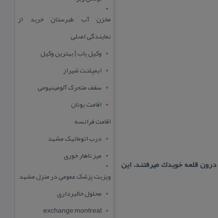
مخزن آب طبرستان خرید از
نمایندگی اصلی
وکیل یاب | بهترین وکیل
ایمپلنت شیراز
سقف متحرک آلومینیومی
اقامت یونان
اقامت فرانسه
درب اتوماتیک مشهد
میز ناهار خوری
درون قلعه خویدك میرفتند. این
ویزیت پزشک عمومی در منزل مشهد
محلول خالبرداری
exchange montreal