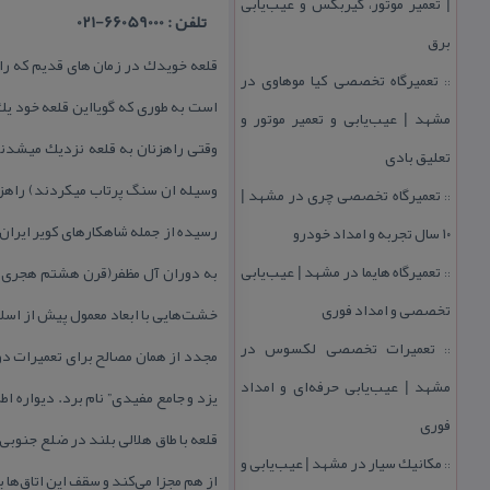
| تعمیر موتور، گیربكس و عیب‌یابی
تلفن : 66059000-021
برق
قلعه خویدك در زمان های قدیم كه راه
تعمیرگاه تخصصی كیا موهاوی در
::
است به طوری كه گویااین قلعه خود یك 
مشهد | عیب‌یابی و تعمیر موتور و
وقتی راهزنان به قلعه نزدیك میشدند ا
تعلیق بادی
تعمیرگاه تخصصی چری در مشهد |
::
رسیده از جمله شاهكارهای كویر ایران 
۱۰ سال تجربه و امداد خودرو
تعمیرگاه هایما در مشهد | عیب‌یابی
به دوران آل مظفر(قرن هشتم هجری) می
::
تخصصی و امداد فوری
خشت‌هایی با ابعاد معمول پیش از اسلا
تعمیرات تخصصی لكسوس در
::
مشهد | عیب‌یابی حرفه‌ای و امداد
فوری
قلعه با طاق هلالی بلند در ضلع جنوبی
مكانیك سیار در مشهد | عیب‌یابی و
::
از هم مجزا می‌كند و سقف این اتاق‌ها