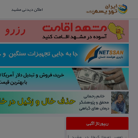
اماکن دیدنی مشهد
ریپورتاژ آگهی
تعمیر تویوتا كرولا در مشهد |
::