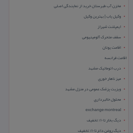
مخزن آب طبرستان خرید از نمایندگی اصلی
وکیل یاب | بهترین وکیل
ایمپلنت شیراز
سقف متحرک آلومینیومی
اقامت یونان
اقامت فرانسه
درب اتوماتیک مشهد
میز ناهار خوری
ویزیت پزشک عمومی در منزل مشهد
محلول خالبرداری
exchange montreal
دیگ بخار تا 10% تخفیف
دیگ روغن داغ تا 10% تخفیف