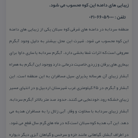
زیبایی های دامنه این كوه محسوب می شود.
تلفن : 66059000-021
منطقه سردابه در دامنه های شرقی كوه سبلان یكی از زیبایی های دامنه
این كوه محسوب می شود. شهرت این محل بیشتر به دلیل وجود آبگرم
معروفی است كه اثرات شفا بخشی دارد. آبگرم سردابه یا ساری داوا برای
بیماری های یرقان و زردی خاصیت درمانی دارد ووجود این آبگرم به همراه
آبشار زیبای آن هرساله پذیرای سیل مسافران به این منطقه است. این
آبشار و آبگرم، در ۲۵ كیلومتری غرب شهرستان اردبیل و در انتهای مسیر
زیبای خشكه رود، خودنمایی می كنند. حدود صد متر بالاتر آبگرم سردابه،
آبشار زیبای سردابه با سخاوت و وقار، آبی زلال را به مسافران هدیه می
دهد. این آب هدیه كوه سبلان است كه در ماه های گرم سال قطع می شود.
در اطراف آبشار، گیاهانی مانند خزه و سرخس و گیاهان آبزی دیگر دیواره