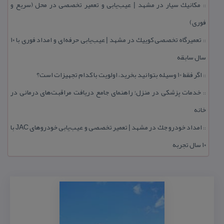
مكانیك سیار در مشهد | عیب‌یابی و تعمیر تخصصی در محل (سریع و
::
فوری)
تعمیرگاه تخصصی كوییك در مشهد | عیب‌یابی حرفه‌ای و امداد فوری با ۱۰
::
سال سابقه
اگر فقط 10 وسیله بتوانید بخرید، اولویت با كدام تجهیزات است؟
::
خدمات پزشكی در منزل؛ راهنمای جامع دریافت مراقبت‌های درمانی در
::
خانه
امداد خودرو جك در مشهد | تعمیر تخصصی و عیب‌یابی خودروهای JAC با
::
۱۰ سال تجربه