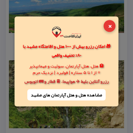
×
🎁 امکان رزرو بیش از 1000 هتل و اقامتگاه مشهد با
80% تخفیف واقعی
🏨 هتل، هتل آپارتمان، سوئیت و مهمانپذیر
⭐ از 1 تا 5 ستاره | فولبرد | نزدیک حرم
رزرو آنلاین بلیط ✈️ هواپیما، 🚆 قطار و 🚌 اتوبوس
مشاهده هتل و هتل‌ آپارتمان های مشهد