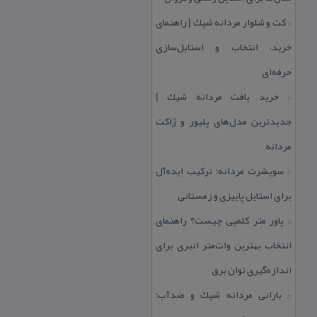
كت و شلوار مردانه شیك | راهنمای
::
خرید، انتخاب و استایل‌سازی
حرفه‌ای
خرید بافت مردانه شیك |
::
جدیدترین مدل‌های پلیور و ژاكت
مردانه
سویشرت مردانه؛ تركیب ایده‌آل
::
برای استایل پاییزی و زمستانی
پاور متر كلمپی چیست؟ راهنمای
::
انتخاب بهترین وات‌متر انبری برای
اندازه‌گیری توان برق
بارانی مردانه شیك و ضدآب؛
::