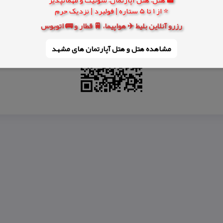
وستای ماشك تهرانچی
⭐ از 1 تا 5 ستاره | فولبرد | نزدیک حرم
رزرو آنلاین بلیط ✈️ هواپیما، 🚆 قطار و 🚌 اتوبوس
مشاهده هتل و هتل‌ آپارتمان های مشهد