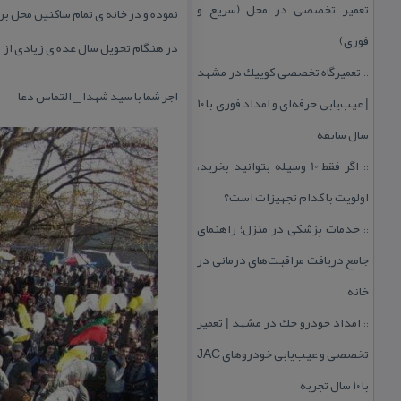
تعمیر تخصصی در محل (سریع و
نموده و در خانه ی تمام ساكنین محل بر
فوری)
در هنگام تحویل سال عده ی زیادی از مرد
تعمیرگاه تخصصی كوییك در مشهد
::
اجر شما با سید شهدا _ التماس دعا
| عیب‌یابی حرفه‌ای و امداد فوری با ۱۰
سال سابقه
اگر فقط 10 وسیله بتوانید بخرید،
::
اولویت با كدام تجهیزات است؟
خدمات پزشكی در منزل؛ راهنمای
::
جامع دریافت مراقبت‌های درمانی در
خانه
امداد خودرو جك در مشهد | تعمیر
::
تخصصی و عیب‌یابی خودروهای JAC
با ۱۰ سال تجربه