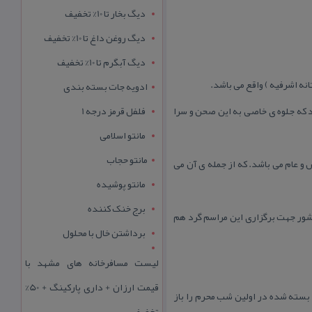
دیگ بخار تا 10% تخفیف
دیگ روغن داغ تا 10% تخفیف
دیگ آبگرم تا 10% تخفیف
ادویه جات بسته بندی
د كه جلوه ی خاصی به این صحن و سرا
فلفل قرمز درجه 1
مانتو اسلامی
مانتو حجاب
 و عام می باشد. كه از جمله ی آن می
مانتو پوشیده
برج خنک کننده
كشور جهت برگزاری این مراسم گرد هم
برداشتن خال با محلول
لیست مسافرخانه های مشهد با
قیمت ارزان + داری پارکینگ + 50%
 بسته شده در اولین شب محرم را باز
تخفیف