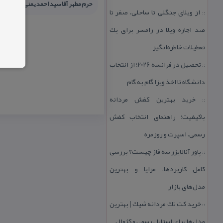
حرم مطهر آقا سید احمد یمنی (ع)
ر
از ویلای جنگلی تا ساحلی، صفر تا
::
صد اجاره ویلا در رامسر برای یك
تعطیلات خاطره‌انگیز
تحصیل در فرانسه 2026؛ از انتخاب
::
دانشگاه تا اخذ ویزا گام به گام
خرید بهترین كفش مردانه
::
باكیفیت؛ راهنمای انتخاب كفش
رسمی، اسپرت و روزمره
پاور آنالایزر سه فاز چیست؟ بررسی
::
كامل كاربردها، مزایا و بهترین
مدل‌های بازار
خرید كت تك مردانه شیك | بهترین
::
مدل‌ها برای استایل رسمی و كژوال