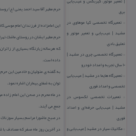
| تعمیر موتور، گیربكس و عیب‌یابی
حرم مطهر آقا سید احمد یمنی (ع) روس
برق
تعمیرگاه تخصصی كیا موهاوی در
::
این امامزاده از فرزندان امام موسی كا
مشهد | عیب‌یابی و تعمیر موتور و
حرم مطهر ایشان در روستای ماشك تهرانچی ( ۴۰ كیلومتری شهرستان رشت و ۱۲ كیلومتری لاهیجان و ۷ كیلومتری شهرستان آستانه اشر
تعلیق بادی
كه هرساله زیارتگاه بسیاری از زائرا
تعمیرگاه تخصصی چری در مشهد |
::
داده است.
۱۰ سال تجربه و امداد خودرو
به گفته ی متولیان و خادمین این حرم 
تعمیرگاه هایما در مشهد | عیب‌یابی
::
توان به شفای بیماران اشاره نمود.
تخصصی و امداد فوری
در ماه محرم در صحن این امام زاده م
تعمیرات تخصصی لكسوس در
::
جمع می آیند.
مشهد | عیب‌یابی حرفه‌ای و امداد
در صبح عاشورا مراسم بسیار سوزناك و 
فوری
مكانیك سیار در مشهد | عیب‌یابی و
در آخرین روز ماه صفر كه مصادف با ش
::