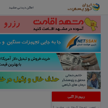
اماکن دیدنی مشهد
ریپورتاژ آگهی
تعمیر تویوتا كرولا در مشهد |
::