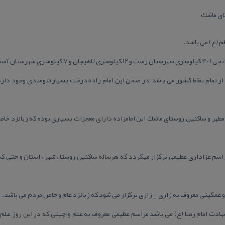
تای ماشك
ظم (ع) می باشد.
فیه ) واقع می باشد.
ن از تمام نقاط كشور می باشد؛ در صحن این امام زاده درخت بسیار تنومندی وجود دار
مطهر و ساكنین روستای ماشك این امامزاده دارای معجزات بسیاری بوده كه زبانزد خاص
راسم عزاداری عظیمی برگزار میگردد كه هرساله ساكنین روستا ، شهر ، استان و حتی 
غمگینی معروف به زاری _ زاری برگزار می شود كه زبانزد عام و خاص مردم می باشد.
هادت امام رضا (ع) می باشد مراسم عظیمی معروف به علم واچینی كه در این روز علم