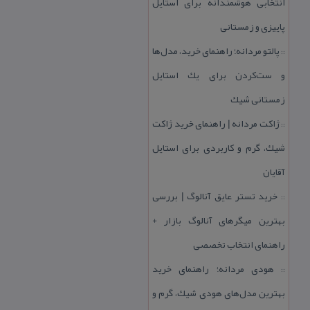
انتخابی هوشمندانه برای استایل
پاییزی و زمستانی
پالتو مردانه؛ راهنمای خرید، مدل‌ها
::
و ست‌كردن برای یك استایل
زمستانی شیك
ژاكت مردانه | راهنمای خرید ژاكت
::
شیك، گرم و كاربردی برای استایل
آقایان
خرید تستر عایق آنالوگ | بررسی
::
بهترین میگرهای آنالوگ بازار +
راهنمای انتخاب تخصصی
هودی مردانه؛ راهنمای خرید
::
بهترین مدل‌های هودی شیك، گرم و