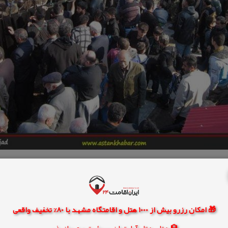
🎁 امکان رزرو بیش از 1000 هتل و اقامتگاه مشهد با 80% تخفیف واقعی
🏨 هتل، هتل آپارتمان، سوئیت و مهمانپذیر