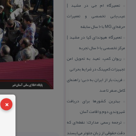
تعمیرگاه ام جی در مشهد |
::
عیب‌یابی تخصصی و تعمیرات
حرفه‌ای MG با ۱۰ سال سابقه
تعمیرگاه هیوندای كیا در مشهد |
::
مركز تخصصی با ۱۰ سال تجربه
ریوان كمپ، تعهد به تحویل امن
::
تجهیزات كمپینگ در شرایط بحرانی
فریت بار از ایران به دبی؛ راهنمای
::
كامل صفر تا صد
×
بهترین كشورها برای دریافت
::
شهروندی دوم و اقامت آسان
ترجمه رسمی مدارك؛ نقطه‌ای كه
::
دقت حقوقی از زبان جلوتر می‌ایستد