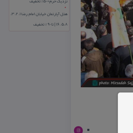
نزدیک حرم+50% تخفیف
هتل آپارتمان خیابان امام رضا 1، 2، 3،
5،8 ،16 | تا 90 % تخفیف