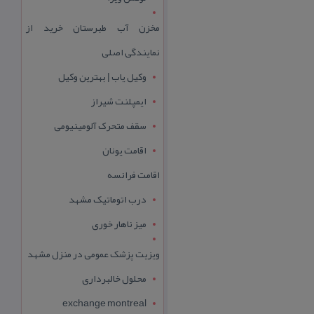
مخزن آب طبرستان خرید از
نمایندگی اصلی
وکیل یاب | بهترین وکیل
ایمپلنت شیراز
سقف متحرک آلومینیومی
اقامت یونان
اقامت فرانسه
درب اتوماتیک مشهد
میز ناهار خوری
ویزیت پزشک عمومی در منزل مشهد
محلول خالبرداری
exchange montreal