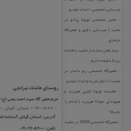
عیب‌یابی تخصصی + امداد خودرو
تعمیر تخصصی تویوتا پرادو در
::
مشهد | عیب‌یابی دقیق و تعمیرگاه
حرفه‌ای
چهار هتل‌ ستاره‌دار مشهد با فاصله
::
زیر 5 دقیقه تا حرم
تعمیرگاه تخصصی رنو داستر در
::
مشهد | ۱۰ سال تجربه و امداد خودرو
روستای ماشك تهرانچی
مقایسه تویوتا كمری هیبرید و
::
حرم مطهر آقا سید احمد یمنی (ع) 
هیوندای سوناتا هیبرید | كدام را
1400/11/27
استان : گيلان
بخریم؟
آدرس : استان گیلان, آستانه اش
تعمیرگاه تخصصی SWM در مشهد
::
تلفن : 66059000-021