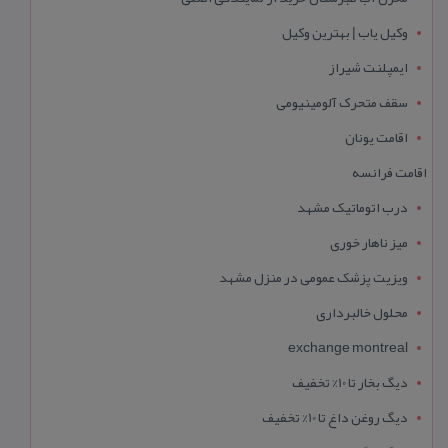
وکیل یاب | بهترین وکیل
ایمپلنت شیراز
سقف متحرک آلومینیومی
اقامت یونان
اقامت فرانسه
درب اتوماتیک مشهد
میز ناهار خوری
ویزیت پزشک عمومی در منزل مشهد
محلول خالبرداری
exchange montreal
دیگ بخار تا 10% تخفیف
دیگ روغن داغ تا 10% تخفیف