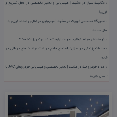
مكانیك سیار در مشهد | عیب‌یابی و تعمیر تخصصی در محل (سریع و
::
فوری)
تعمیرگاه تخصصی كوییك در مشهد | عیب‌یابی حرفه‌ای و امداد فوری با ۱۰
::
سال سابقه
اگر فقط 10 وسیله بتوانید بخرید، اولویت با كدام تجهیزات است؟
::
خدمات پزشكی در منزل؛ راهنمای جامع دریافت مراقبت‌های درمانی در
::
خانه
امداد خودرو جك در مشهد | تعمیر تخصصی و عیب‌یابی خودروهای JAC با
::
۱۰ سال تجربه