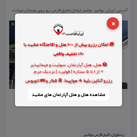
آدرس: ایران – بوشهر – بوشهر خیابان خلیج فارس، رو بروی بوستان سیادت
×
🎁 امکان رزرو بیش از 1000 هتل و اقامتگاه مشهد با
80% تخفیف واقعی
🏨 هتل، هتل آپارتمان، سوئیت و مهمانپذیر
⭐ از 1 تا 5 ستاره | فولبرد | نزدیک حرم
رزرو آنلاین بلیط ✈️ هواپیما، 🚆 قطار و 🚌 اتوبوس
مشاهده هتل و هتل‌ آپارتمان های مشهد
رستوران خلیج فارس بوشهر