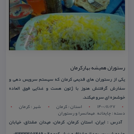
رستوران همیشه بهاركرمان
یكی از رستوران های قدیمی كرمان كه سیستم سرویس دهی و
سفارش گرفتنش هنوز با ژتون هست و غذایی فوق العاده
خوشمزه ای سرو میكند.
1400/11/27
استان : کرمان
شهر : کرمان
دسته : چایخانه , مهمانسرا و رستوران
آدرس : ایران، استان كرمان، كرمان، میدان مشتاق، خیابان
هفده شهریور، بعد از مشتاقیه، نبش كوچه ٢ - 03433352489