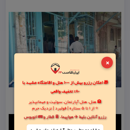
×
🎁 امکان رزرو بیش از 1000 هتل و اقامتگاه مشهد با
80% تخفیف واقعی
🏨 هتل، هتل آپارتمان، سوئیت و مهمانپذیر
⭐ از 1 تا 5 ستاره | فولبرد | نزدیک حرم
رزرو آنلاین بلیط ✈️ هواپیما، 🚆 قطار و 🚌 اتوبوس
مشاهده هتل و هتل‌ آپارتمان های مشهد