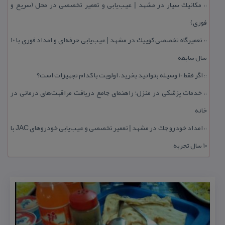
مكانیك سیار در مشهد | عیب‌یابی و تعمیر تخصصی در محل (سریع و
::
فوری)
تعمیرگاه تخصصی كوییك در مشهد | عیب‌یابی حرفه‌ای و امداد فوری با ۱۰
::
سال سابقه
اگر فقط 10 وسیله بتوانید بخرید، اولویت با كدام تجهیزات است؟
::
خدمات پزشكی در منزل؛ راهنمای جامع دریافت مراقبت‌های درمانی در
::
خانه
امداد خودرو جك در مشهد | تعمیر تخصصی و عیب‌یابی خودروهای JAC با
::
۱۰ سال تجربه