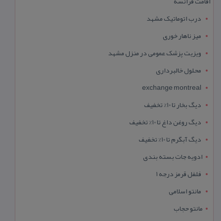
اقامت فرانسه
درب اتوماتیک مشهد
میز ناهار خوری
ویزیت پزشک عمومی در منزل مشهد
محلول خالبرداری
exchange montreal
دیگ بخار تا 10% تخفیف
دیگ روغن داغ تا 10% تخفیف
دیگ آبگرم تا 10% تخفیف
ادویه جات بسته بندی
فلفل قرمز درجه 1
مانتو اسلامی
مانتو حجاب