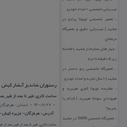
عیب‌یابی تخصصی + امداد خودرو
تعمیر تخصصی تویوتا پرادو در
::
مشهد | عیب‌یابی دقیق و تعمیرگاه
حرفه‌ای
چهار هتل‌ ستاره‌دار مشهد با فاصله
::
زیر 5 دقیقه تا حرم
تعمیرگاه تخصصی رنو داستر در
::
مشهد | ۱۰ سال تجربه و امداد خودرو
رستوران شاندیز آبشار كیش
مقایسه تویوتا كمری هیبرید و
::
ساعت كاری: ظهر تا بعد از ظهر, بعد از ظهر تا ش
هیوندای سوناتا هیبرید | كدام را
1400/11/27
استان : هرمزگان
بخریم؟
آدرس : هرمزگان- جزیره كیش-پ
تعمیرگاه تخصصی SWM در مشهد
::
ساعت كاری: ظهر تا بعد از ظهر, بعد از ظهر تا شب ، نوع غذاها:ایرانی ، تع