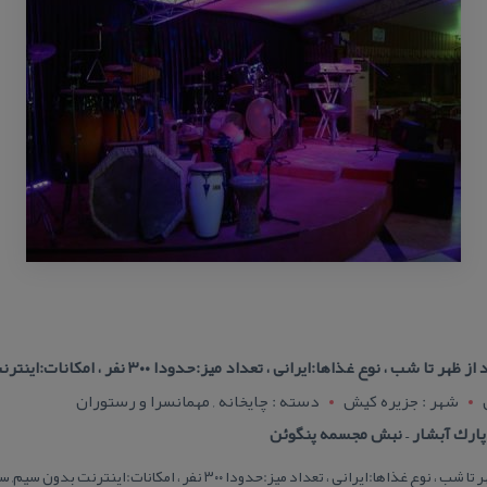
ب ، نوع غذاها:ایرانی ، تعداد میز:حدودا ۳۰۰ نفر ، امكانات:اینترنت بدون
شهر : جزيره کيش
دسته : چایخانه , مهمانسرا و رستوران
ارك آبشار – نبش مجسمه پنگوئن
داد میز:حدودا ۳۰۰ نفر ، امكانات:اینترنت بدون سیم, سرویس بهداشتی, رزرو میز برای مراسم