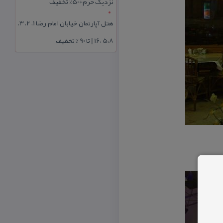
نزدیک حرم+50% تخفیف
هتل آپارتمان خیابان امام رضا 1، 2، 3،
5،8 ،16 | تا 90 % تخفیف