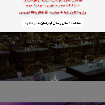
⭐ از 1 تا 5 ستاره | فولبرد | نزدیک حرم
رزرو آنلاین بلیط ✈️ هواپیما، 🚆 قطار و 🚌 اتوبوس
مشاهده هتل و هتل‌ آپارتمان های مشهد