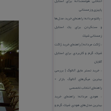
انتخابی هوشمندانه برای استایل
پاییزی و زمستانی
پالتو مردانه؛ راهنمای خرید، مدل‌ها
::
و ست‌كردن برای یك استایل
زمستانی شیك
ژاكت مردانه | راهنمای خرید ژاكت
::
شیك، گرم و كاربردی برای استایل
آقایان
خرید تستر عایق آنالوگ | بررسی
::
بهترین میگرهای آنالوگ بازار +
راهنمای انتخاب تخصصی
هودی مردانه؛ راهنمای خرید
::
بهترین مدل‌های هودی شیك، گرم و