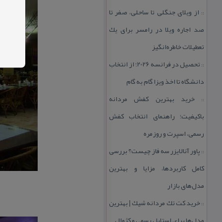
از ویلای جنگلی تا ساحلی، صفر تا
::
صد اجاره ویلا در رامسر برای یك
تعطیلات خاطره‌انگیز
تحصیل در فرانسه 2026؛ از انتخاب
::
دانشگاه تا اخذ ویزا گام به گام
خرید بهترین كفش مردانه
::
باكیفیت؛ راهنمای انتخاب كفش
رسمی، اسپرت و روزمره
پاور آنالایزر سه فاز چیست؟ بررسی
::
كامل كاربردها، مزایا و بهترین
مدل‌های بازار
خرید كت تك مردانه شیك | بهترین
::
مدل‌ها برای استایل رسمی و كژوال