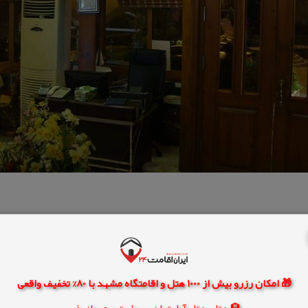
🎁 امکان رزرو بیش از 1000 هتل و اقامتگاه مشهد با 80% تخفیف واقعی
🏨 هتل، هتل آپارتمان، سوئیت و مهمانپذیر