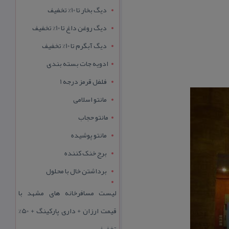
دیگ بخار تا 10% تخفیف
دیگ روغن داغ تا 10% تخفیف
دیگ آبگرم تا 10% تخفیف
ادویه جات بسته بندی
فلفل قرمز درجه 1
مانتو اسلامی
مانتو حجاب
مانتو پوشیده
برج خنک کننده
برداشتن خال با محلول
لیست مسافرخانه های مشهد با
قیمت ارزان + داری پارکینگ + 50%
تخفیف