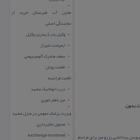
مخزن آب طبرستان خرید از
نمایندگی اصلی
وکیل یاب | بهترین وکیل
ایمپلنت شیراز
سقف متحرک آلومینیومی
اقامت یونان
اقامت فرانسه
درب اتوماتیک مشهد
میز ناهار خوری
ویزیت پزشک عمومی در منزل مشهد
محلول خالبرداری
exchange montreal