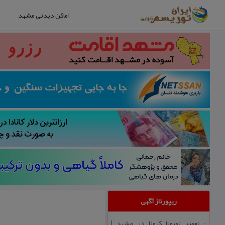
اماکن دیدنی مشهد
ریپورتاژ آگهی
تعمیر تویوتا كرولا در مشهد |
::