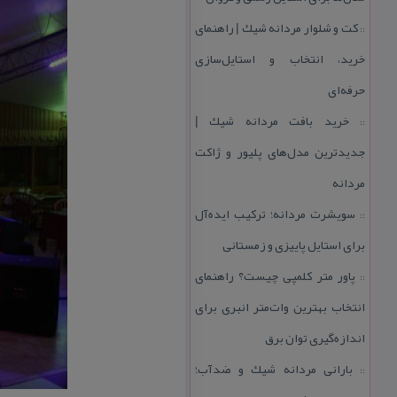
كت و شلوار مردانه شیك | راهنمای
::
خرید، انتخاب و استایل‌سازی
حرفه‌ای
خرید بافت مردانه شیك |
::
جدیدترین مدل‌های پلیور و ژاكت
مردانه
سویشرت مردانه؛ تركیب ایده‌آل
::
برای استایل پاییزی و زمستانی
پاور متر كلمپی چیست؟ راهنمای
::
انتخاب بهترین وات‌متر انبری برای
اندازه‌گیری توان برق
بارانی مردانه شیك و ضدآب؛
::