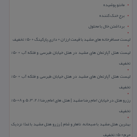
مانتو پوشیده
برج خنک کننده
برداشتن خال با محلول
لیست مسافرخانه های مشهد با قیمت ارزان + داری پارکینگ + 50% تخفیف
لیست هتل آپارتمان های مشهد در هتل خیابان طبرسی و فلکه آب + 50%
تخفیف
لیست هتل آپارتمان های مشهد در هتل خیابان طبرسی و فلکه آب + 50%
تخفیف
رزرو هتل در خیابان امام رضا مشهد | هتل‌ های امام رضا 1، 2، 3، 5 و 8+50%
تخفیف
بهترین هتل مشهد با صبحانه، ناهار و شام | رزرو هتل مشهد با غذا نزدیک
حرم+50% تخفیف