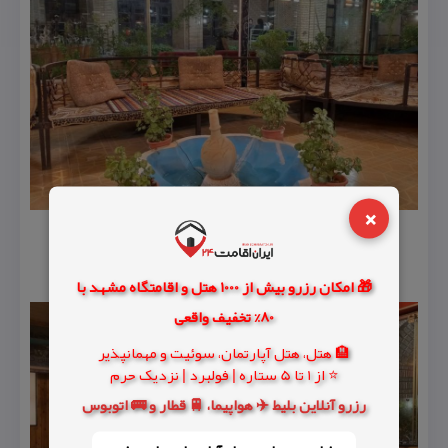
×
🎁 امکان رزرو بیش از 1000 هتل و اقامتگاه مشهد با
80% تخفیف واقعی
🏨 هتل، هتل آپارتمان، سوئیت و مهمانپذیر
⭐ از 1 تا 5 ستاره | فولبرد | نزدیک حرم
رزرو آنلاین بلیط ✈️ هواپیما، 🚆 قطار و 🚌 اتوبوس