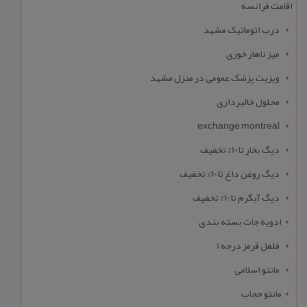
اقامت فرانسه
درب اتوماتیک مشهد
میز ناهار خوری
ویزیت پزشک عمومی در منزل مشهد
محلول خالبرداری
exchange montreal
دیگ بخار تا 10% تخفیف
دیگ روغن داغ تا 10% تخفیف
دیگ آبگرم تا 10% تخفیف
ادویه جات بسته بندی
فلفل قرمز درجه 1
مانتو اسلامی
مانتو حجاب