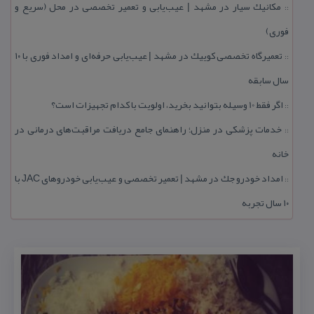
مكانیك سیار در مشهد | عیب‌یابی و تعمیر تخصصی در محل (سریع و
::
فوری)
تعمیرگاه تخصصی كوییك در مشهد | عیب‌یابی حرفه‌ای و امداد فوری با ۱۰
::
سال سابقه
اگر فقط 10 وسیله بتوانید بخرید، اولویت با كدام تجهیزات است؟
::
خدمات پزشكی در منزل؛ راهنمای جامع دریافت مراقبت‌های درمانی در
::
خانه
امداد خودرو جك در مشهد | تعمیر تخصصی و عیب‌یابی خودروهای JAC با
::
۱۰ سال تجربه