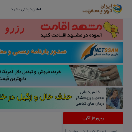
اماکن دیدنی مشهد
ریپورتاژ آگهی
تعمیر تویوتا كرولا در مشهد |
::