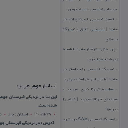
عیب‌یابی تخصصی + امداد خودرو
تعمیر تخصصی تویوتا پرادو در
::
مشهد | عیب‌یابی دقیق و تعمیرگاه
حرفه‌ای
چهار هتل‌ ستاره‌دار مشهد با فاصله
::
زیر 5 دقیقه تا حرم
تعمیرگاه تخصصی رنو داستر در
::
مشهد | ۱۰ سال تجربه و امداد خودرو
آب انبار جوهر هر، یزد
مقایسه تویوتا كمری هیبرید و
::
هیوندای سوناتا هیبرید | كدام را
شده است.
بخریم؟
1400/11/27
استان : يزد
ش
تعمیرگاه تخصصی SWM در مشهد
::
آدرس : در نزدیكی قبرستان جو