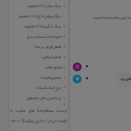
دیگ بخار تا 10% تخفیف
دیگ روغن داغ تا 10% تخفیف
دیگ آبگرم تا 10% تخفیف
ادویه جات بسته بندی
فلفل قرمز درجه 1
مانتو اسلامی
مانتو حجاب
مانتو پوشیده
ای یزد
برج خنک کننده
برداشتن خال با محلول
لیست مسافرخانه های مشهد با
قیمت ارزان + داری پارکینگ + 50%
تخفیف