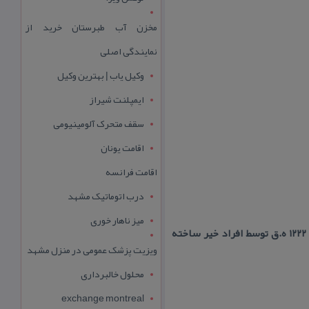
مخزن آب طبرستان خرید از
نمایندگی اصلی
وکیل یاب | بهترین وکیل
ایمپلنت شیراز
سقف متحرک آلومینیومی
اقامت یونان
اقامت فرانسه
درب اتوماتیک مشهد
میز ناهار خوری
این بنا در نزدیكی قبرستان جوهرهر (جوی هرهر) واقع گردیده و براساس سنگ نوشته تاریخی آن ، در سال ۱۲۲۲ ه.ق توسط افراد خیر ساخته
ویزیت پزشک عمومی در منزل مشهد
محلول خالبرداری
exchange montreal