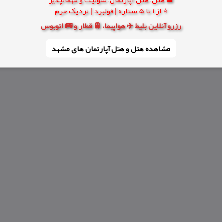
⭐ از 1 تا 5 ستاره | فولبرد | نزدیک حرم
رزرو آنلاین بلیط ✈️ هواپیما، 🚆 قطار و 🚌 اتوبوس
مشاهده هتل و هتل‌ آپارتمان های مشهد