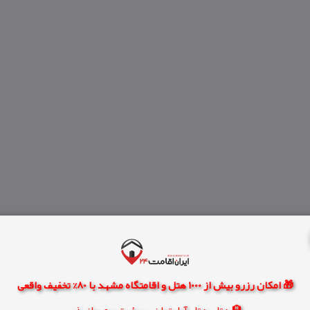
🎁 امکان رزرو بیش از 1000 هتل و اقامتگاه مشهد با 80% تخفیف واقعی
🏨 هتل، هتل آپارتمان، سوئیت و مهمانپذیر