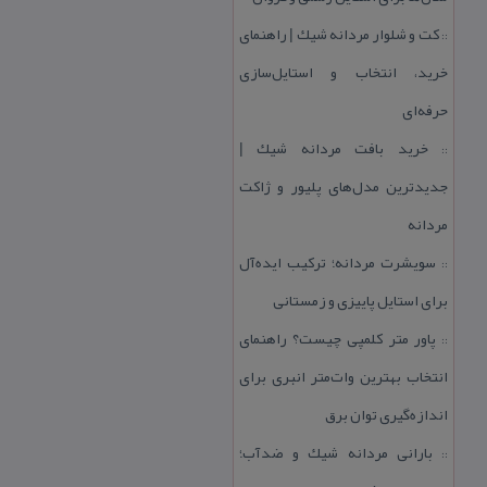
كت و شلوار مردانه شیك | راهنمای
::
خرید، انتخاب و استایل‌سازی
حرفه‌ای
خرید بافت مردانه شیك |
::
جدیدترین مدل‌های پلیور و ژاكت
مردانه
سویشرت مردانه؛ تركیب ایده‌آل
::
برای استایل پاییزی و زمستانی
پاور متر كلمپی چیست؟ راهنمای
::
انتخاب بهترین وات‌متر انبری برای
اندازه‌گیری توان برق
بارانی مردانه شیك و ضدآب؛
::