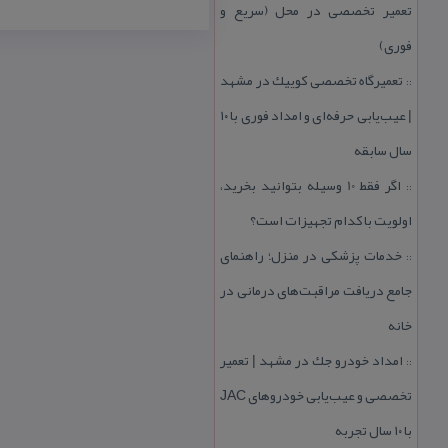
تعمیر تخصصی در محل (سریع و
فوری)
تعمیرگاه تخصصی كوییك در مشهد
::
| عیب‌یابی حرفه‌ای و امداد فوری با ۱۰
سال سابقه
اگر فقط 10 وسیله بتوانید بخرید،
::
اولویت با كدام تجهیزات است؟
خدمات پزشكی در منزل؛ راهنمای
::
جامع دریافت مراقبت‌های درمانی در
خانه
امداد خودرو جك در مشهد | تعمیر
::
تخصصی و عیب‌یابی خودروهای JAC
با ۱۰ سال تجربه