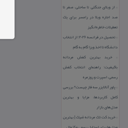
از ویلای جنگلی تا ساحلی، صفر تا
::
صد اجاره ویلا در رامسر برای یك
تعطیلات خاطره‌انگیز
تحصیل در فرانسه 2026؛ از انتخاب
::
دانشگاه تا اخذ ویزا گام به گام
خرید بهترین كفش مردانه
::
باكیفیت؛ راهنمای انتخاب كفش
رسمی، اسپرت و روزمره
پاور آنالایزر سه فاز چیست؟ بررسی
::
كامل كاربردها، مزایا و بهترین
مدل‌های بازار
خرید كت تك مردانه شیك | بهترین
::
مدل‌ها برای استایل رسمی و كژوال