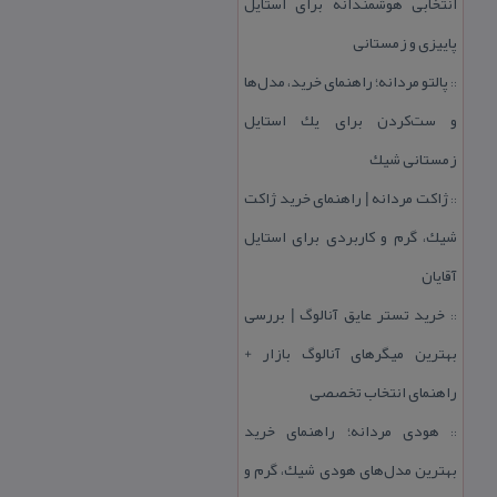
انتخابی هوشمندانه برای استایل
پاییزی و زمستانی
پالتو مردانه؛ راهنمای خرید، مدل‌ها
::
و ست‌كردن برای یك استایل
زمستانی شیك
ژاكت مردانه | راهنمای خرید ژاكت
::
شیك، گرم و كاربردی برای استایل
آقایان
خرید تستر عایق آنالوگ | بررسی
::
بهترین میگرهای آنالوگ بازار +
راهنمای انتخاب تخصصی
هودی مردانه؛ راهنمای خرید
::
بهترین مدل‌های هودی شیك، گرم و