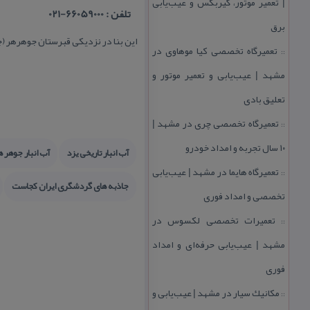
| تعمیر موتور، گیربكس و عیب‌یابی
تلفن : 66059000-021
برق
این بنا در نزدیكی قبرستان جوهرهر (جوی هرهر) واقع
تعمیرگاه تخصصی كیا موهاوی در
::
مشهد | عیب‌یابی و تعمیر موتور و
تعلیق بادی
تعمیرگاه تخصصی چری در مشهد |
::
۱۰ سال تجربه و امداد خودرو
آب انبار تاریخی یزد
آب انبار جوهر ه
تعمیرگاه هایما در مشهد | عیب‌یابی
::
جاذبه های گردشگری ایران كجاست
تخصصی و امداد فوری
تعمیرات تخصصی لكسوس در
::
مشهد | عیب‌یابی حرفه‌ای و امداد
فوری
مكانیك سیار در مشهد | عیب‌یابی و
::