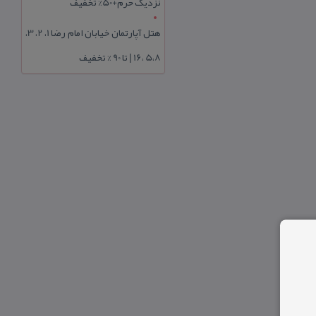
نزدیک حرم+50% تخفیف
هتل آپارتمان خیابان امام رضا 1، 2، 3،
5،8 ،16 | تا 90 % تخفیف