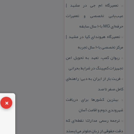
تعمیرگاه ام جی در مشهد |
::
عیب‌یابی تخصصی و تعمیرات
حرفه‌ای MG با ۱۰ سال سابقه
تعمیرگاه هیوندای كیا در مشهد |
::
مركز تخصصی با ۱۰ سال تجربه
ریوان كمپ، تعهد به تحویل امن
::
تجهیزات كمپینگ در شرایط بحرانی
فریت بار از ایران به دبی؛ راهنمای
::
كامل صفر تا صد
×
بهترین كشورها برای دریافت
::
شهروندی دوم و اقامت آسان
ترجمه رسمی مدارك؛ نقطه‌ای كه
::
دقت حقوقی از زبان جلوتر می‌ایستد