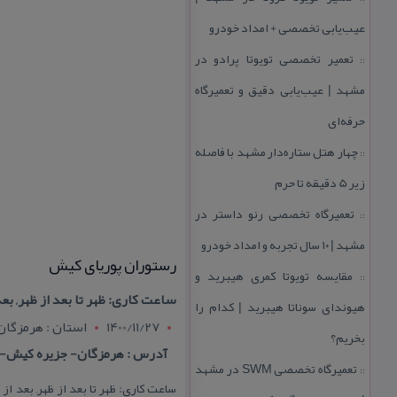
عیب‌یابی تخصصی + امداد خودرو
تعمیر تخصصی تویوتا پرادو در
::
مشهد | عیب‌یابی دقیق و تعمیرگاه
حرفه‌ای
چهار هتل‌ ستاره‌دار مشهد با فاصله
::
زیر 5 دقیقه تا حرم
تعمیرگاه تخصصی رنو داستر در
::
مشهد | ۱۰ سال تجربه و امداد خودرو
رستوران پوریای كیش
مقایسه تویوتا كمری هیبرید و
::
ساعت كاری: ظهر تا بعد از ظهر, بعد از ظهر تا شب
هیوندای سوناتا هیبرید | كدام را
1400/11/27
استان : هرمزگان
بخریم؟
آدرس : هرمزگان- جزیره كیش- 
تعمیرگاه تخصصی SWM در مشهد
::