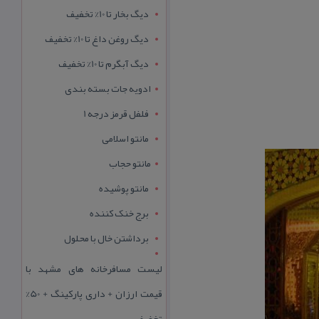
دیگ بخار تا 10% تخفیف
دیگ روغن داغ تا 10% تخفیف
دیگ آبگرم تا 10% تخفیف
ادویه جات بسته بندی
فلفل قرمز درجه 1
مانتو اسلامی
مانتو حجاب
مانتو پوشیده
برج خنک کننده
برداشتن خال با محلول
لیست مسافرخانه های مشهد با
قیمت ارزان + داری پارکینگ + 50%
تخفیف