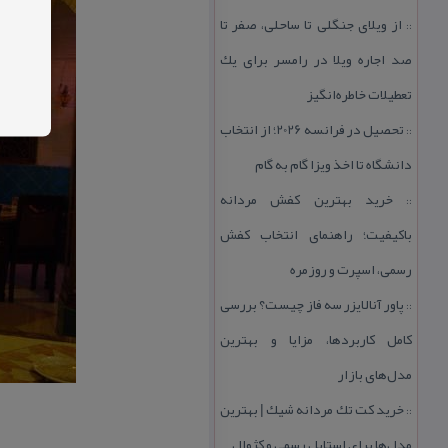
از ویلای جنگلی تا ساحلی، صفر تا
::
صد اجاره ویلا در رامسر برای یك
تعطیلات خاطره‌انگیز
تحصیل در فرانسه 2026؛ از انتخاب
::
دانشگاه تا اخذ ویزا گام به گام
خرید بهترین كفش مردانه
::
باكیفیت؛ راهنمای انتخاب كفش
رسمی، اسپرت و روزمره
پاور آنالایزر سه فاز چیست؟ بررسی
::
كامل كاربردها، مزایا و بهترین
مدل‌های بازار
خرید كت تك مردانه شیك | بهترین
::
مدل‌ها برای استایل رسمی و كژوال