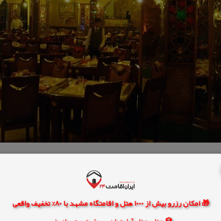
🎁 امکان رزرو بیش از 1000 هتل و اقامتگاه مشهد با 80% تخفیف واقعی
🏨 هتل، هتل آپارتمان، سوئیت و مهمانپذیر