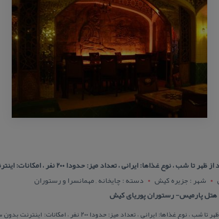
 ، نوع غذاها: ایرانی ، تعداد میز: حدودا ۲۰۰ نفر ، امكانات: اینترنت بدون
شهر : جزيره کيش
دسته : چایخانه , مهمانسرا و رستوران
هتل پارمیس- رستوران پوریای كیش
ساعت كاری: ظهر تا بعد از ظهر, بعد از ظهر تا شب ، نوع غذاها: ایرانی ، 