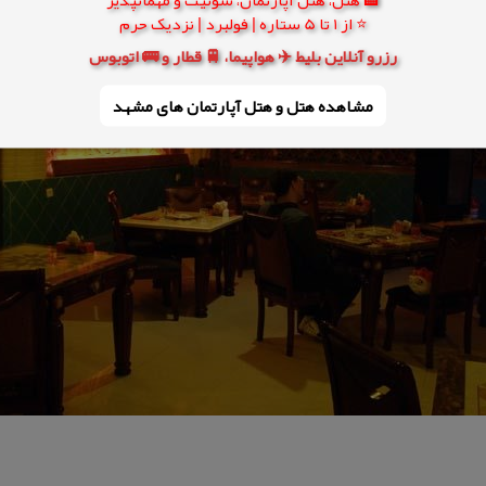
⭐ از 1 تا 5 ستاره | فولبرد | نزدیک حرم
رزرو آنلاین بلیط ✈️ هواپیما، 🚆 قطار و 🚌 اتوبوس
مشاهده هتل و هتل‌ آپارتمان های مشهد