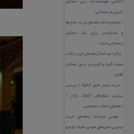
انتخابی هوشمندانه برای استایل
پاییزی و زمستانی
پالتو مردانه؛ راهنمای خرید، مدل‌ها
::
و ست‌كردن برای یك استایل
زمستانی شیك
ژاكت مردانه | راهنمای خرید ژاكت
::
شیك، گرم و كاربردی برای استایل
آقایان
خرید تستر عایق آنالوگ | بررسی
::
بهترین میگرهای آنالوگ بازار +
راهنمای انتخاب تخصصی
هودی مردانه؛ راهنمای خرید
::
بهترین مدل‌های هودی شیك، گرم و