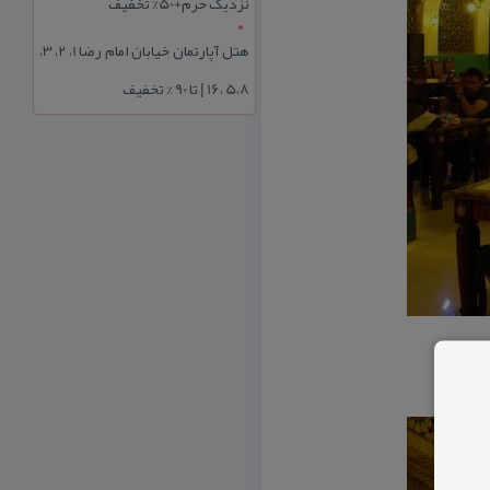
نزدیک حرم+50% تخفیف
هتل آپارتمان خیابان امام رضا 1، 2، 3،
5،8 ،16 | تا 90 % تخفیف