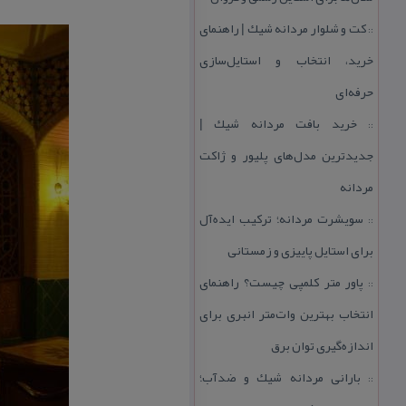
كت و شلوار مردانه شیك | راهنمای
::
خرید، انتخاب و استایل‌سازی
حرفه‌ای
خرید بافت مردانه شیك |
::
جدیدترین مدل‌های پلیور و ژاكت
مردانه
سویشرت مردانه؛ تركیب ایده‌آل
::
برای استایل پاییزی و زمستانی
پاور متر كلمپی چیست؟ راهنمای
::
انتخاب بهترین وات‌متر انبری برای
اندازه‌گیری توان برق
بارانی مردانه شیك و ضدآب؛
::