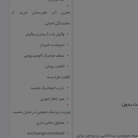
مخزن آب طبرستان خرید از
نمایندگی اصلی
وکیل یاب | بهترین وکیل
ایمپلنت شیراز
سقف متحرک آلومینیومی
اقامت یونان
اقامت فرانسه
درب اتوماتیک مشهد
میز ناهار خوری
ویزیت پزشک عمومی در منزل مشهد
محلول خالبرداری
exchange montreal
تعداد میز: حدودا ۲۰۰ نفر ، امكانات: اینترنت بدون سیم, سرویس بهداشتی, رزرو میز برای