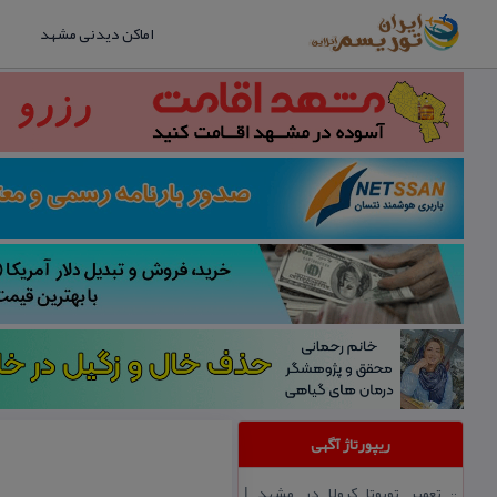
اماکن دیدنی مشهد
ریپورتاژ آگهی
تعمیر تویوتا كرولا در مشهد |
::