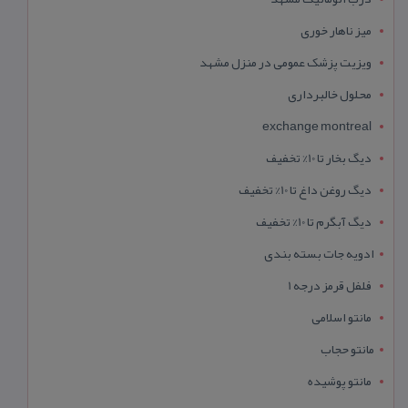
میز ناهار خوری
ویزیت پزشک عمومی در منزل مشهد
محلول خالبرداری
exchange montreal
دیگ بخار تا 10% تخفیف
دیگ روغن داغ تا 10% تخفیف
دیگ آبگرم تا 10% تخفیف
ادویه جات بسته بندی
فلفل قرمز درجه 1
مانتو اسلامی
مانتو حجاب
مانتو پوشیده