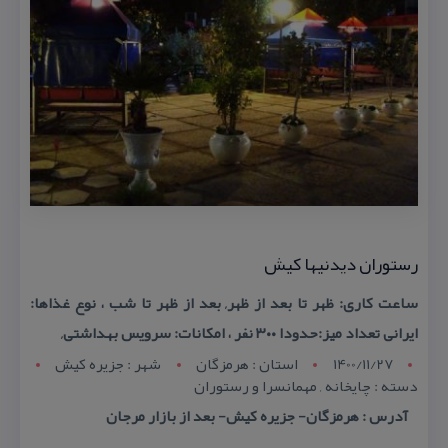
رستوران دیدنیها كیش
ساعت كاری: ظهر تا بعد از ظهر, بعد از ظهر تا شب ، نوع غذاها:
ایرانی تعداد میز:حدودا ۳۰۰ نفر ، امكانات: سرویس بهداشتی,
1400/11/27
استان : هرمزگان
شهر : جزيره کيش
دسته : چایخانه , مهمانسرا و رستوران
آدرس : هرمزگان- جزیره كیش- بعد از بازار مرجان