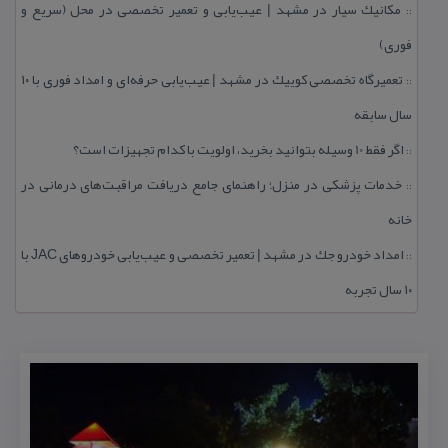
مكانیك سیار در مشهد | عیب‌یابی و تعمیر تخصصی در محل (سریع و
::
فوری)
تعمیرگاه تخصصی كوییك در مشهد | عیب‌یابی حرفه‌ای و امداد فوری با ۱۰
::
سال سابقه
اگر فقط 10 وسیله بتوانید بخرید، اولویت با كدام تجهیزات است؟
::
خدمات پزشكی در منزل؛ راهنمای جامع دریافت مراقبت‌های درمانی در
::
خانه
امداد خودرو جك در مشهد | تعمیر تخصصی و عیب‌یابی خودروهای JAC با
::
۱۰ سال تجربه