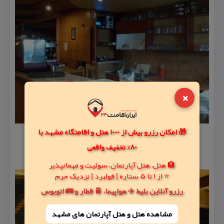
×
🎁 امکان رزرو بیش از 1000 هتل و اقامتگاه مشهد با
80% تخفیف واقعی
🏨 هتل، هتل آپارتمان، سوئیت و مهمانپذیر
⭐ از 1 تا 5 ستاره | فولبرد | نزدیک حرم
رزرو آنلاین بلیط ✈️ هواپیما، 🚆 قطار و 🚌 اتوبوس
مشاهده هتل و هتل‌ آپارتمان های مشهد