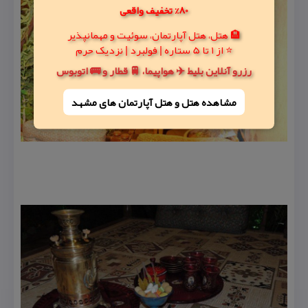
80% تخفیف واقعی
🏨 هتل، هتل آپارتمان، سوئیت و مهمانپذیر
⭐ از 1 تا 5 ستاره | فولبرد | نزدیک حرم
رزرو آنلاین بلیط ✈️ هواپیما، 🚆 قطار و 🚌 اتوبوس
مشاهده هتل و هتل‌ آپارتمان های مشهد