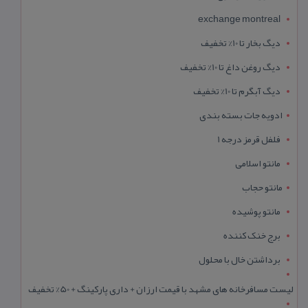
exchange montreal
دیگ بخار تا 10% تخفیف
دیگ روغن داغ تا 10% تخفیف
دیگ آبگرم تا 10% تخفیف
ادویه جات بسته بندی
فلفل قرمز درجه 1
مانتو اسلامی
مانتو حجاب
مانتو پوشیده
برج خنک کننده
برداشتن خال با محلول
لیست مسافرخانه های مشهد با قیمت ارزان + داری پارکینگ + 50% تخفیف