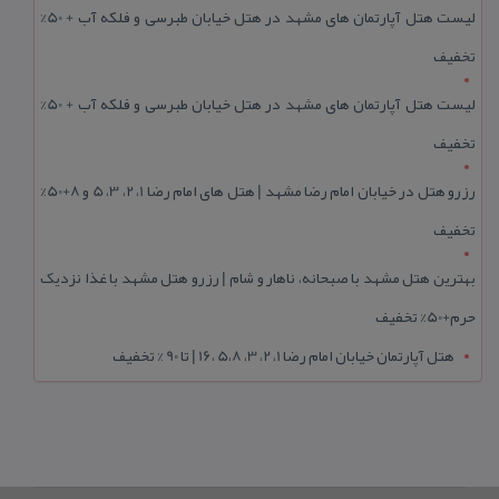
لیست هتل آپارتمان های مشهد در هتل خیابان طبرسی و فلکه آب + 50%
تخفیف
لیست هتل آپارتمان های مشهد در هتل خیابان طبرسی و فلکه آب + 50%
تخفیف
رزرو هتل در خیابان امام رضا مشهد | هتل‌ های امام رضا 1، 2، 3، 5 و 8+50%
تخفیف
بهترین هتل مشهد با صبحانه، ناهار و شام | رزرو هتل مشهد با غذا نزدیک
حرم+50% تخفیف
هتل آپارتمان خیابان امام رضا 1، 2، 3، 5،8 ،16 | تا 90 % تخفیف