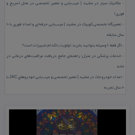
مكانیك سیار در مشهد | عیب‌یابی و تعمیر تخصصی در محل (سریع و
::
فوری)
تعمیرگاه تخصصی كوییك در مشهد | عیب‌یابی حرفه‌ای و امداد فوری با ۱۰
::
سال سابقه
اگر فقط 10 وسیله بتوانید بخرید، اولویت با كدام تجهیزات است؟
::
خدمات پزشكی در منزل؛ راهنمای جامع دریافت مراقبت‌های درمانی در
::
خانه
امداد خودرو جك در مشهد | تعمیر تخصصی و عیب‌یابی خودروهای JAC با
::
۱۰ سال تجربه