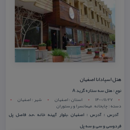
هتل اسپادانا اصفهان
نوع : هتل سه ستاره گرید A
1400/11/27
استان : اصفهان
شهر : اصفهان
دسته : چایخانه , مهمانسرا و رستوران
آدرس : آدرس : اصفهان ،بلوار آیینه خانه ،حد فاصل پل
فردوسی و سی و سه پل