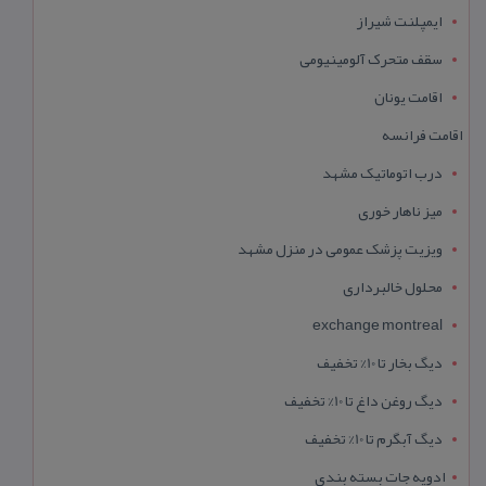
ایمپلنت شیراز
سقف متحرک آلومینیومی
اقامت یونان
اقامت فرانسه
درب اتوماتیک مشهد
میز ناهار خوری
ویزیت پزشک عمومی در منزل مشهد
محلول خالبرداری
exchange montreal
دیگ بخار تا 10% تخفیف
دیگ روغن داغ تا 10% تخفیف
دیگ آبگرم تا 10% تخفیف
ادویه جات بسته بندی