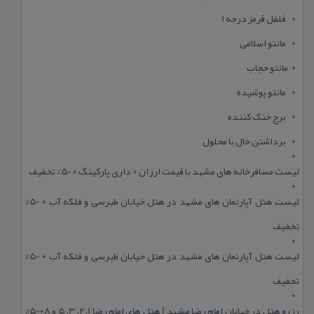
فلفل قرمز درجه 1
مانتو اسلامی
مانتو حجاب
مانتو پوشیده
برج خنک کننده
برداشتن خال با محلول
لیست مسافرخانه های مشهد با قیمت ارزان + داری پارکینگ + 50% تخفیف
لیست هتل آپارتمان های مشهد در هتل خیابان طبرسی و فلکه آب + 50%
تخفیف
لیست هتل آپارتمان های مشهد در هتل خیابان طبرسی و فلکه آب + 50%
تخفیف
رزرو هتل در خیابان امام رضا مشهد | هتل‌ های امام رضا 1، 2، 3، 5 و 8+50%