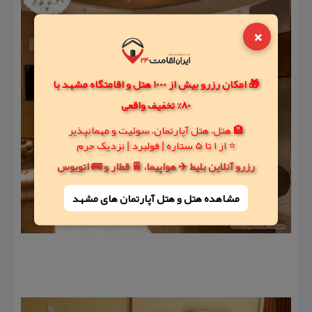
×
🎁 امکان رزرو بیش از 1000 هتل و اقامتگاه مشهد با
80% تخفیف واقعی
🏨 هتل، هتل آپارتمان، سوئیت و مهمانپذیر
⭐ از 1 تا 5 ستاره | فولبرد | نزدیک حرم
رزرو آنلاین بلیط ✈️ هواپیما، 🚆 قطار و 🚌 اتوبوس
مشاهده هتل و هتل‌ آپارتمان های مشهد