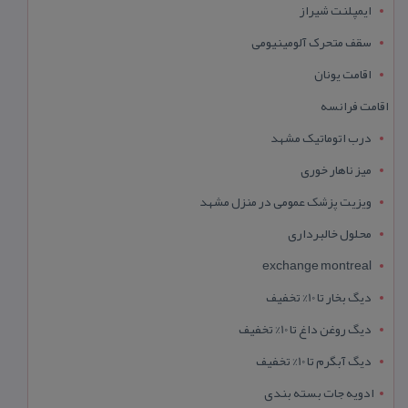
ایمپلنت شیراز
سقف متحرک آلومینیومی
اقامت یونان
اقامت فرانسه
درب اتوماتیک مشهد
میز ناهار خوری
ویزیت پزشک عمومی در منزل مشهد
محلول خالبرداری
exchange montreal
دیگ بخار تا 10% تخفیف
دیگ روغن داغ تا 10% تخفیف
دیگ آبگرم تا 10% تخفیف
ادویه جات بسته بندی