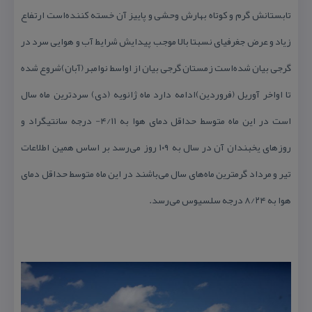
تابستانش گرم و كوتاه بهارش وحشی و پاییز آن خسته كننده‌است ارتفاع
زیاد و عرض جغرفیای نسبتا بالا موجب پیدایش شرایط آب و هوایی سرد در
گرجی بیان شده‌است زمستان گرجی بیان از اواسط نوامبر (آبان)شروع شده
تا اواخر آوریل (فروردین)ادامه دارد ماه ژانویه (دی) سردترین ماه سال
است در این ماه متوسط حداقل دمای هوا به ۴/۱۱- درجه سانتیگراد و
روزهای یخبندان آن در سال به ۱۰۹ روز می‌رسد بر اساس همین اطلاعات
تیر و مرداد گرمترین ماه‌های سال می‌باشند در این ماه متوسط حداقل دمای
هوا به ۸/۲۴ درجه سلسیوس می‌رسد.