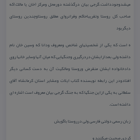
میشدوجودداشت.گرجی بیان درگذشته دورمحل ومركز (خان یا مالك)كه
صاحب كل روستا وتقریباحاكم وفرانروای مطلق روستاوچندین روستای
دیگربود
ه است كه یكی از شخصیتهای شاخص ومعروف ودانا كه وسین خان نام
داشته ولی بعدازایشان دردرگیری وجنگهایی كه میان آنها وسایر خانها روی
دادخانواده ایشان منقرض وروستا ومالكیت آن به دست كسانی دیگر
افتادودر این رابطه نویسنده كتاب ایلات وعشایر استان كرمانشاه آقای
سلطانی به یكی ازاین جنگها كه به جنگ گرجی بیان معروف است اشاره ای
داشته است.
زبان رسمی دولتی فارسی ولی درروستا باگویش
كردی صحبت میكنند و