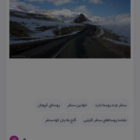
سنقر چند روستا دارد
خوانین سنقر
روستای كیونان
نقشه روستاهای سنقر كلیایی
گنج مادیان كوه سنقر