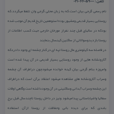
تلفن : 66059000-021
نام رسمی گرجی بیان است.كه به زبان محلی گرجی وان تلفظ میگردد.كه
روستایی بسیار قدبمی ومشهور بوده استوهمین تاریخ قدیم آن موجب شده
بودكه در سالهای قبل چند نفراز مورخان خارجی جهت كسب اطلاعات از
روستا بازدیدوسوالاتی از ساكنین كهنسال بنمایند
در فاصله سه كیلومتری مال روستا تپه ای در كنار چشمه ای وجود دادردكه
آثارونشانه هایی از وجود روستایی بسیار قدیمی در آن پیدا شده است
وامروزه بنام گرجی بیان كهنه خوانده میشودچون دراطراف آن چشمه
وسراب آثارونشانه های مشاهده میشود اعتقاد برآن است كه دراطراف
این چشمه وسراب آبدانی وساكنینی در آن وجودداشته است وگاهی اوقات
سفالها واشیاباستانی پیدامیشود ونیز در داخل روستا تاچندسال قبل برج
بلندی كه برای دیده بانی وحفاظت از روستا ازآن استفاده