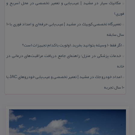
مكانیك سیار در مشهد | عیب‌یابی و تعمیر تخصصی در محل (سریع و
::
فوری)
تعمیرگاه تخصصی كوییك در مشهد | عیب‌یابی حرفه‌ای و امداد فوری با ۱۰
::
سال سابقه
اگر فقط 10 وسیله بتوانید بخرید، اولویت با كدام تجهیزات است؟
::
خدمات پزشكی در منزل؛ راهنمای جامع دریافت مراقبت‌های درمانی در
::
خانه
امداد خودرو جك در مشهد | تعمیر تخصصی و عیب‌یابی خودروهای JAC با
::
۱۰ سال تجربه