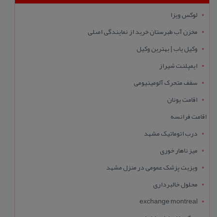
لوکس ویزا
مخزن آب طبرستان خرید از نمایندگی اصلی
وکیل یاب | بهترین وکیل
ایمپلنت شیراز
سقف متحرک آلومینیومی
اقامت یونان
اقامت فرانسه
درب اتوماتیک مشهد
میز ناهار خوری
ویزیت پزشک عمومی در منزل مشهد
محلول خالبرداری
exchange montreal