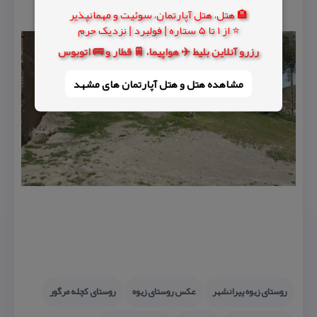
🏨 هتل، هتل آپارتمان، سوئیت و مهمانپذیر
⭐ از 1 تا 5 ستاره | فولبرد | نزدیک حرم
رزرو آنلاین بلیط ✈️ هواپیما، 🚆 قطار و 🚌 اتوبوس
مشاهده هتل و هتل‌ آپارتمان های مشهد
روستای زیوه پیرانشهر
عكس روستای زیوه
روستای كچله مرگور