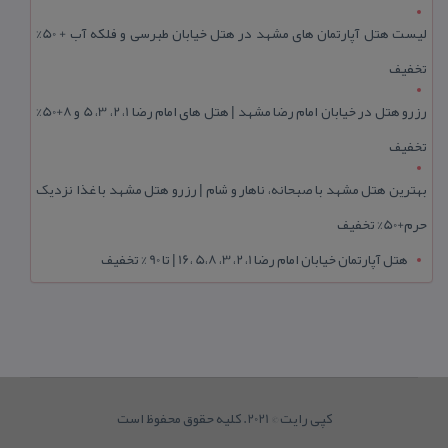
لیست هتل آپارتمان های مشهد در هتل خیابان طبرسی و فلکه آب + 50%
تخفیف
رزرو هتل در خیابان امام رضا مشهد | هتل‌ های امام رضا 1، 2، 3، 5 و 8+50%
تخفیف
بهترین هتل مشهد با صبحانه، ناهار و شام | رزرو هتل مشهد با غذا نزدیک
حرم+50% تخفیف
هتل آپارتمان خیابان امام رضا 1، 2، 3، 5،8 ،16 | تا 90 % تخفیف
کپی رایت © 2021. کلیه حقوق محفوظ است