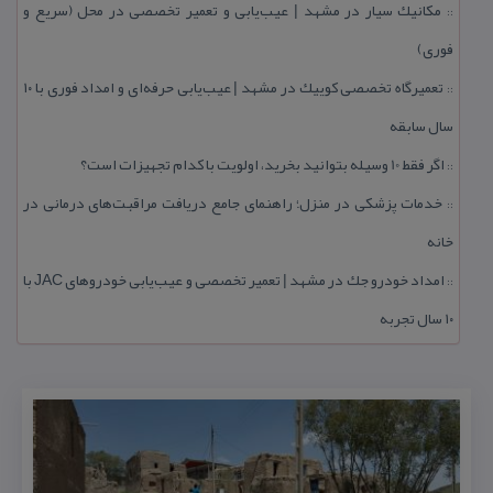
مكانیك سیار در مشهد | عیب‌یابی و تعمیر تخصصی در محل (سریع و
::
فوری)
تعمیرگاه تخصصی كوییك در مشهد | عیب‌یابی حرفه‌ای و امداد فوری با ۱۰
::
سال سابقه
اگر فقط 10 وسیله بتوانید بخرید، اولویت با كدام تجهیزات است؟
::
خدمات پزشكی در منزل؛ راهنمای جامع دریافت مراقبت‌های درمانی در
::
خانه
امداد خودرو جك در مشهد | تعمیر تخصصی و عیب‌یابی خودروهای JAC با
::
۱۰ سال تجربه