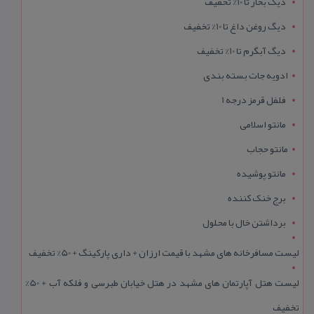
دیگ بخار تا 10% تخفیف
دیگ روغن داغ تا 10% تخفیف
دیگ آبگرم تا 10% تخفیف
ادویه جات بسته بندی
فلفل قرمز درجه 1
مانتو اسلامی
مانتو حجاب
مانتو پوشیده
برج خنک کننده
برداشتن خال با محلول
لیست مسافرخانه های مشهد با قیمت ارزان + داری پارکینگ + 50% تخفیف
لیست هتل آپارتمان های مشهد در هتل خیابان طبرسی و فلکه آب + 50%
تخفیف