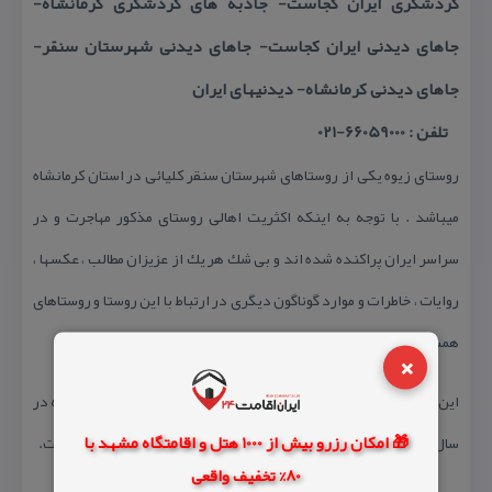
گردشگری ایران كجاست- جاذبه های گردشگری كرمانشاه-
جاهای دیدنی ایران كجاست- جاهای دیدنی شهرستان سنقر-
جاهای دیدنی كرمانشاه- دیدنیهای ایران
تلفن : 66059000-021
روستای زیوه یكی از روستاهای شهرستان سنقر كلیائی در استان كرمانشاه
میباشد . با توجه به اینكه اكثریت اهالی روستای مذكور مهاجرت و در
سراسر ایران پراكنده شده اند و بی شك هر یك از عزیزان مطالب ، عكسها ،
روایات ، خاطرات و موارد گوناگون دیگری در ارتباط با این روستا و روستاهای
همسایه (عظیم آباد – آقبلاغ – كهتر – ده الیاس و …) در اختیار دارند.
×
این روستا در بخش پارسینه قرار داشته و بر اساس آخرین سرشماری كه در
🎁 امکان رزرو بیش از 1000 هتل و اقامتگاه مشهد با
سال ۱۳۸۵ صورت گرفت جمعیت آن ۸۴ نفر ( ۱۹ خانوار ) اعلام گریده است.
80% تخفیف واقعی