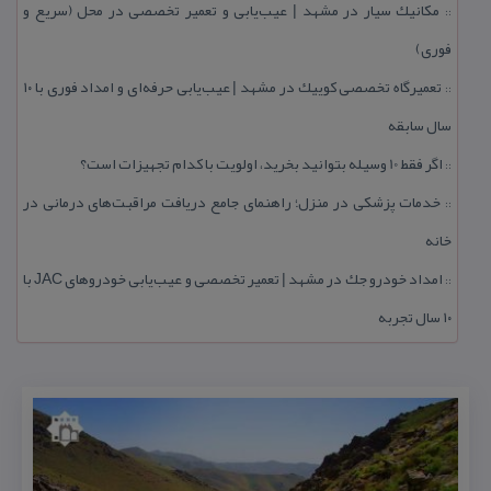
مكانیك سیار در مشهد | عیب‌یابی و تعمیر تخصصی در محل (سریع و
::
فوری)
تعمیرگاه تخصصی كوییك در مشهد | عیب‌یابی حرفه‌ای و امداد فوری با ۱۰
::
سال سابقه
اگر فقط 10 وسیله بتوانید بخرید، اولویت با كدام تجهیزات است؟
::
خدمات پزشكی در منزل؛ راهنمای جامع دریافت مراقبت‌های درمانی در
::
خانه
امداد خودرو جك در مشهد | تعمیر تخصصی و عیب‌یابی خودروهای JAC با
::
۱۰ سال تجربه