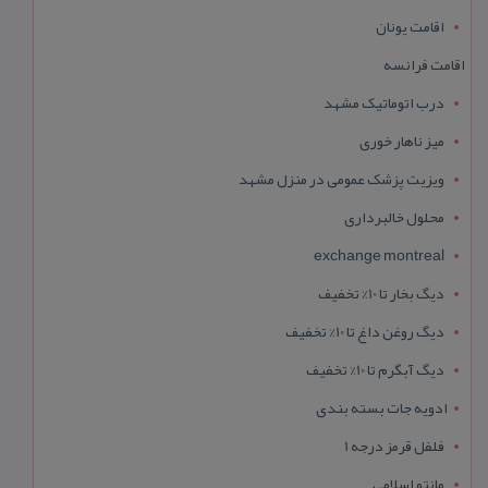
اقامت یونان
اقامت فرانسه
درب اتوماتیک مشهد
میز ناهار خوری
ویزیت پزشک عمومی در منزل مشهد
محلول خالبرداری
exchange montreal
دیگ بخار تا 10% تخفیف
دیگ روغن داغ تا 10% تخفیف
دیگ آبگرم تا 10% تخفیف
ادویه جات بسته بندی
فلفل قرمز درجه 1
مانتو اسلامی