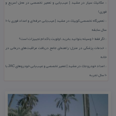
مكانیك سیار در مشهد | عیب‌یابی و تعمیر تخصصی در محل (سریع و
::
فوری)
تعمیرگاه تخصصی كوییك در مشهد | عیب‌یابی حرفه‌ای و امداد فوری با ۱۰
::
سال سابقه
اگر فقط 10 وسیله بتوانید بخرید، اولویت با كدام تجهیزات است؟
::
خدمات پزشكی در منزل؛ راهنمای جامع دریافت مراقبت‌های درمانی در
::
خانه
امداد خودرو جك در مشهد | تعمیر تخصصی و عیب‌یابی خودروهای JAC با
::
۱۰ سال تجربه