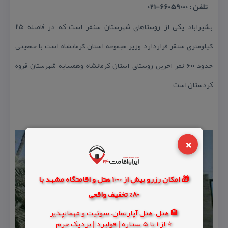
تلفن : 66059000-021
بشیراباد یكی از روستاهای شهرستان سنقر است كه در فاصله ۲۵
كیلومتری سنقر قراردارد وزیر مجموعه استان كرمانشاه است با جمعیتی
حدود ۶۰۰ نفر اخرین روستای استان كرمانشاه وهمسایه شهرستان قروه
كردستان است
×
🎁 امکان رزرو بیش از 1000 هتل و اقامتگاه مشهد با
80% تخفیف واقعی
🏨 هتل، هتل آپارتمان، سوئیت و مهمانپذیر
⭐ از 1 تا 5 ستاره | فولبرد | نزدیک حرم