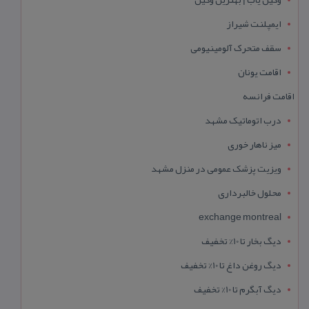
ایمپلنت شیراز
سقف متحرک آلومینیومی
اقامت یونان
اقامت فرانسه
درب اتوماتیک مشهد
میز ناهار خوری
ویزیت پزشک عمومی در منزل مشهد
محلول خالبرداری
exchange montreal
دیگ بخار تا 10% تخفیف
دیگ روغن داغ تا 10% تخفیف
دیگ آبگرم تا 10% تخفیف