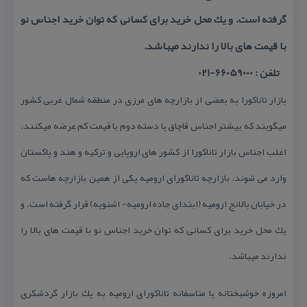
گرفته است. و یك محل خرید برای كسانی كه توان خرید اجناس نو
با قیمت های بالا را ندارند میباشد.
تلفن : 66059000-021
بازار تاناكورا به بعضی از بازارچه های مرزی در منطقه شمال غربی كشور
میگویند كه بیشتر اجناس قاچاق یا دسته دوم با قیمت كم عرضه میكنند.
اغلب اجناس بازار تاناكورا از كشور های اروپایی و تركیه و هند و پاكستان
وارد می شوند، بازارچه تاناكورای ارومیه یكی از همین بازارچه هاست كه
در خیابان بالانج ارومیه (ابتدای جاده ارومیه- اشنویه) قرار گرفته است. و
یك محل خرید برای كسانی كه توان خرید اجناس نو با قیمت های بالا را
ندارند میباشد.
امروزه خوشبختانه یا متاسفانه تاناكورای ارومیه به یك بازار گردشكری