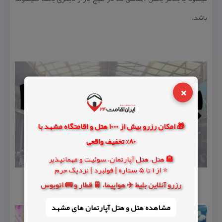
باشد.
×
🎁 امکان رزرو بیش از 1000 هتل و اقامتگاه مشهد با
80% تخفیف واقعی
🏨 هتل، هتل آپارتمان، سوئیت و مهمانپذیر
⭐ از 1 تا 5 ستاره | فولبرد | نزدیک حرم
رزرو آنلاین بلیط ✈️ هواپیما، 🚆 قطار و 🚌 اتوبوس
مشاهده هتل و هتل‌ آپارتمان های مشهد