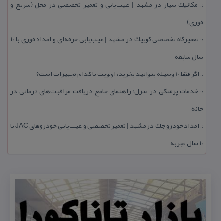
مكانیك سیار در مشهد | عیب‌یابی و تعمیر تخصصی در محل (سریع و
::
فوری)
تعمیرگاه تخصصی كوییك در مشهد | عیب‌یابی حرفه‌ای و امداد فوری با ۱۰
::
سال سابقه
اگر فقط 10 وسیله بتوانید بخرید، اولویت با كدام تجهیزات است؟
::
خدمات پزشكی در منزل؛ راهنمای جامع دریافت مراقبت‌های درمانی در
::
خانه
امداد خودرو جك در مشهد | تعمیر تخصصی و عیب‌یابی خودروهای JAC با
::
۱۰ سال تجربه