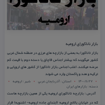
بازار تاناكورای ارومیه
بازار تاناكورا به بعضی از بازارچه های مرزی در منطقه شمال غربی
كشور میگویند كه بیشتر اجناس قاچاق یا دسته دوم با قیمت كم
عرضه میكنند. اغلب اجناس بازار تاناكورا از كشور های اروپایی و
تركیه و هند و پاكستان وارد می شوند
1400/11/27
استان : آذربايجان غربي
شهر : اروميه
دسته : بازارهای ایران
آدرس : بازارچه تاناكورای ارومیه یكی از همین بازارچه هاست
كه در خیابان بالانج ارومیه (ابتدای جاده ارومیه- اشنویه) قرار