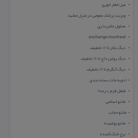
میز ناهار خوری
ویزیت پزشک عمومی در منزل مشهد
محلول خالبرداری
exchange montreal
دیگ بخار تا 10% تخفیف
دیگ روغن داغ تا 10% تخفیف
دیگ آبگرم تا 10% تخفیف
ادویه جات بسته بندی
فلفل قرمز درجه 1
مانتو اسلامی
مانتو حجاب
مانتو پوشیده
برج خنک کننده