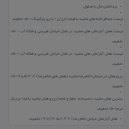
برداشتن خال با محلول
لیست مسافرخانه های مشهد با قیمت ارزان + داری پارکینگ + 50% تخفیف
لیست هتل آپارتمان های مشهد در هتل خیابان طبرسی و فلکه آب + 50%
تخفیف
لیست هتل آپارتمان های مشهد در هتل خیابان طبرسی و فلکه آب + 50%
تخفیف
رزرو هتل در خیابان امام رضا مشهد | هتل‌ های امام رضا 1، 2، 3، 5 و 8+50%
تخفیف
بهترین هتل مشهد با صبحانه، ناهار و شام | رزرو هتل مشهد با غذا نزدیک
حرم+50% تخفیف
هتل آپارتمان خیابان امام رضا 1، 2، 3، 5،8 ،16 | تا 90 % تخفیف