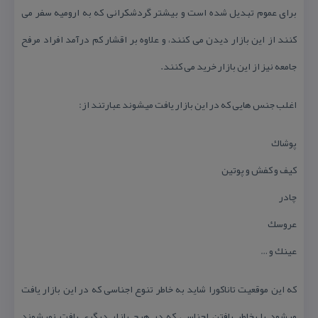
برای عموم تبدیل شده است و بیشتر گردشكرانی كه به ارومیه سفر می
كنند از این بازار دیدن می كنند، و علاوه بر اقشار كم درآمد افراد مرفح
جامعه نیز از این بازار خرید می كنند.
اغلب جنس هایی كه در این بازار یافت میشوند عبارتند از:
پوشاك
كیف و كفش و پوتین
چادر
عروسك
عینك و …
كه این موقعیت تاناكورا شاید به خاطر تنوع اجناسی كه در این بازار یافت
میشود یا بخاطر یافتن اجناسی كه در هیچ بازار دیگری یافت نمیشوند