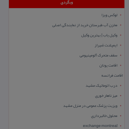
وبگردی
لوکس ویزا
مخزن آب طبرستان خرید از نمایندگی اصلی
وکیل یاب | بهترین وکیل
ایمپلنت شیراز
سقف متحرک آلومینیومی
اقامت یونان
اقامت فرانسه
درب اتوماتیک مشهد
میز ناهار خوری
ویزیت پزشک عمومی در منزل مشهد
محلول خالبرداری
exchange montreal