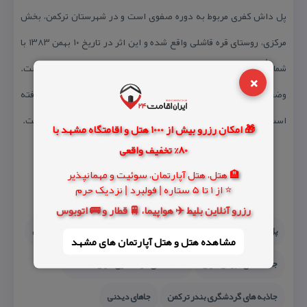
پل داش كفری مربوط به دوره صفوی است و در شهرستان تركمن، بخش
مركزی، روستای قره قاشلی واقع شده و این اثر در تاریخ ۱۰ بهمن ۱۳۸۳ با
شمارهٔ ثبت ۱۱۳۰۵ به‌عنوان یكی از آثار ملی ایران به ثبت رسیده است.
×
وضعیت پل نیمه سالم است و برای بازسازی آن اقدامی صورت نگرفته
است. « داش كفری » در گویش تركمنی به معنای « پل آجری ـ سنگی » است.
🎁 امکان رزرو بیش از 1000 هتل و اقامتگاه مشهد با
80% تخفیف واقعی
🏨 هتل، هتل آپارتمان، سوئیت و مهمانپذیر
⭐ از 1 تا 5 ستاره | فولبرد | نزدیک حرم
رزرو آنلاین بلیط ✈️ هواپیما، 🚆 قطار و 🚌 اتوبوس
پل داش كفری
پل داش كفری بندر تركمن
جاذبه های تاریخی ایران
مشاهده هتل و هتل‌ آپارتمان های مشهد
جاذبه های طبیعی ایران
جاذبه های گردشگری ایران كجاست
جاذبه های گردشگری بندر تركمن
جاهای دیدنی