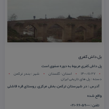
پل داش كفری
پل داش كفری مربوط به دوره صفوی است
1400/11/27
استان : گلستان
شهر : بندر ترکمن
دسته : پل های تاریخی ایران
آدرس : در شهرستان تركمن، بخش مركزی، روستای قره قاشلی
واقع شده
تلفن : 66059000-021