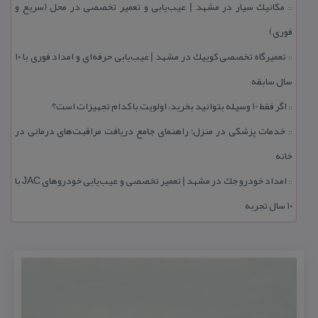
مكانیك سیار در مشهد | عیب‌یابی و تعمیر تخصصی در محل (سریع و
::
فوری)
تعمیرگاه تخصصی كوییك در مشهد | عیب‌یابی حرفه‌ای و امداد فوری با ۱۰
::
سال سابقه
اگر فقط 10 وسیله بتوانید بخرید، اولویت با كدام تجهیزات است؟
::
خدمات پزشكی در منزل؛ راهنمای جامع دریافت مراقبت‌های درمانی در
::
خانه
امداد خودرو جك در مشهد | تعمیر تخصصی و عیب‌یابی خودروهای JAC با
::
۱۰ سال تجربه