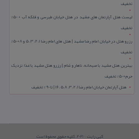
تخفیف
لیست هتل آپارتمان های مشهد در هتل خیابان طبرسی و فلکه آب + 50%
تخفیف
رزرو هتل در خیابان امام رضا مشهد | هتل‌ های امام رضا 1، 2، 3، 5 و 8+50%
تخفیف
بهترین هتل مشهد با صبحانه، ناهار و شام | رزرو هتل مشهد با غذا نزدیک
حرم+50% تخفیف
هتل آپارتمان خیابان امام رضا 1، 2، 3، 5،8 ،16 | تا 90 % تخفیف
کپی رایت © 2021. کلیه حقوق محفوظ است