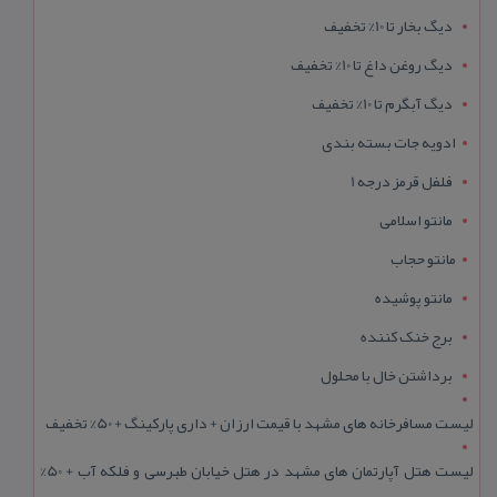
دیگ بخار تا 10% تخفیف
دیگ روغن داغ تا 10% تخفیف
دیگ آبگرم تا 10% تخفیف
ادویه جات بسته بندی
فلفل قرمز درجه 1
مانتو اسلامی
مانتو حجاب
مانتو پوشیده
برج خنک کننده
برداشتن خال با محلول
لیست مسافرخانه های مشهد با قیمت ارزان + داری پارکینگ + 50% تخفیف
لیست هتل آپارتمان های مشهد در هتل خیابان طبرسی و فلکه آب + 50%